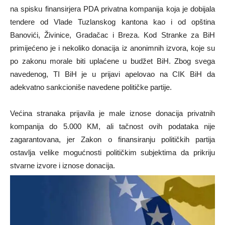
na spisku finansirjera PDA privatna kompanija koja je dobijala
tendere od Vlade Tuzlanskog kantona kao i od opština
Banovići, Živinice, Gradačac i Breza. Kod Stranke za BiH
primijećeno je i nekoliko donacija iz anonimnih izvora, koje su
po zakonu morale biti uplaćene u budžet BiH. Zbog svega
navedenog, TI BiH je u prijavi apelovao na CIK BiH da
adekvatno sankcioniše navedene političke partije.
Većina stranaka prijavila je male iznose donacija privatnih
kompanija do 5.000 KM, ali tačnost ovih podataka nije
zagarantovana, jer Zakon o finansiranju političkih partija
ostavlja velike mogućnosti političkim subjektima da prikriju
stvarne izvore i iznose donacija.