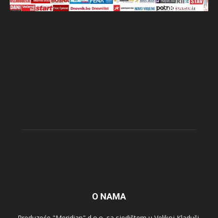
O NAMA
Preduzeće "Meridian" d.o.o. sa sjedištem u Velikoj Kladuši,