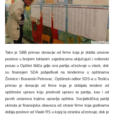
Tako je SBB primao donacije od firme koja je dobila unosne
poslove u brojnim loklanim zajednicama uključujući i milionski
posao u Opštini Ilidža gdje ova partija učestvuje u vlasti, dok
su finansijeri SDA pobjeđivali na tenderima u opštinama
Živinice i Bosanski Petrovac. Opštinski odbor SDS-a u Tesliću
primao je donacije od firme koja je dobijala tendere od
opštinske uprave koju predvodi upravo ta partija, kao i od
javnih ustanova kojima upravlja opština. Socijalističkoj partiji
ukinuta je finansijska obaveza od strane firme koja godinama
dobija poslove od Vlade RS u kojoj ta stranka učestvuje, dok je