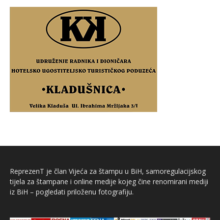
ReprezenT je član Vijeća za štampu u BiH, samoregulacijskog
tijela za štampane i online medije kojeg čine renomirani mediji
iz BiH – pogledati priloženu fotografiju.