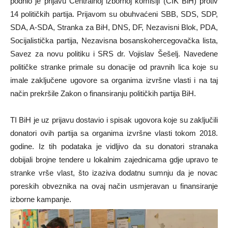
podnio je prijavu Centralnoj izbornoj komisiji (CIK BiH) protiv
14 političkih partija. Prijavom su obuhvaćeni SBB, SDS, SDP,
SDA, A-SDA, Stranka za BiH, DNS, DF, Nezavisni Blok, PDA,
Socijalistička partija, Nezavisna bosanskohercegovačka lista,
Savez za novu politiku i SRS dr. Vojislav Šešelj. Navedene
političke stranke primale su donacije od pravnih lica koje su
imale zaključene ugovore sa organima izvršne vlasti i na taj
način prekršile Zakon o finansiranju političkih partija BiH.
TI BiH je uz prijavu dostavio i spisak ugovora koje su zaključili
donatori ovih partija sa organima izvršne vlasti tokom 2018.
godine. Iz tih podataka je vidljivo da su donatori stranaka
dobijali brojne tendere u lokalnim zajednicama gdje upravo te
stranke vrše vlast, što izaziva dodatnu sumnju da je novac
poreskih obveznika na ovaj način usmjeravan u finansiranje
izborne kampanje.