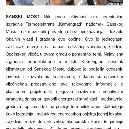
SANSKI MOST…
Niti jedna aktivnost oko eventualne
izgradnje Termoelektrane „Kamengrad“, nadomak Sanskog
Mosta, ne može biti provedena bez upoznavanja i dozvole
lokalnih vlasti i građana ove općine. Ovo je jednoglasni
zaključak usvojen na danas održanoj vanrednoj sjednici
Općinskog vijeća u ovom gradu o pomenutoj temi. Najavljena
izgradnja termoelektrane u mjestu Kamengrad, desetak
kilometara od Sanskog Mosta, duboko je podijelila ovdašnju
javnosti i izazvala niz kontroverzi, a danas su općinskim
vijećnicima predstavljene sve relevantne informacije o
planiranom projektu. O njegovim pozitivnim i negativnim
stranama danas su govorili energetski stručnjaci i predstavnici
gradova i općina u kojima postoje termoelektrane. Istaknuto je
kako izgradnja i rad takvog energetskog objekta jednoj lokalnoj
zajednici može donijeti veliku ekonomsku korist te jačanje
privrednih aktivnosti. S druge strane, predstavljeni su i