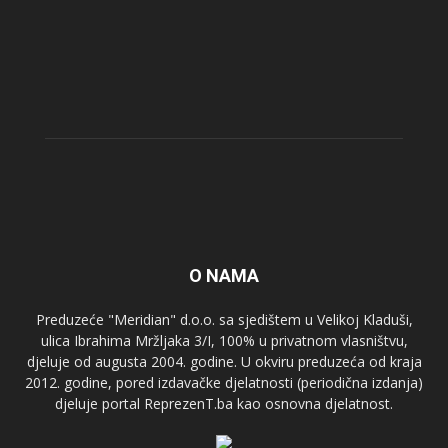
O NAMA
Preduzeće "Meridian" d.o.o. sa sjedištem u Velikoj Kladuši,
ulica Ibrahima Mržljaka 3/I, 100% u privatnom vlasništvu,
djeluje od augusta 2004. godine. U okviru preduzeća od kraja
2012. godine, pored izdavačke djelatnosti (periodična izdanja)
djeluje portal ReprezenT.ba kao osnovna djelatnost.