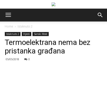
Home
Istaknuto 2
Istaknuto 2
Vijesti
Sanski Most
Termoelektrana nema bez
pristanka građana
05/05/2018
0