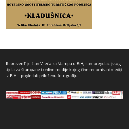
ReprezenT je član Vijeća za štampu u BiH, samoregulacijskog
tijela za štampane i online medije kojeg čine renomirani mediji
iz BiH – pogledati priloženu fotografiju.