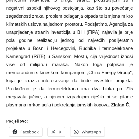
negativni aspekti njihovog postojanja, kao što su povećanje
zagađenosti zraka, problem odlaganja otpada te izmjena mikro
klimatskih uslova na jednom prostoru. Podsjetimo, Agencija za
unaprijeđenje stranih investicija u BiH (FIPA) najavila je prije
pola godine realizaciju jednog od najvećih poslijeratnih
projekata u Bosni i Hercegovini, Rudnika i termoelektrane
Kamengrad (RiTE) u Sanskom Mostu, čija vrijednost iznosi
više od milijardu maraka. Nakon toga potpisan je
memorandum s kineskom kompanijom „China Energy Group“,
koja je izrazila interesovanje da bude investitor projekta.
Predviđeno je da termoelektrana ima dva bloka po 215
megavata jačine, a njenom izgradnjom riješilo bi se pitanje
plasmana mrkog uglja i pokretanja jamskih kopova.
Zlatan Č.
Podjeli ovo:
Facebook
X
WhatsApp