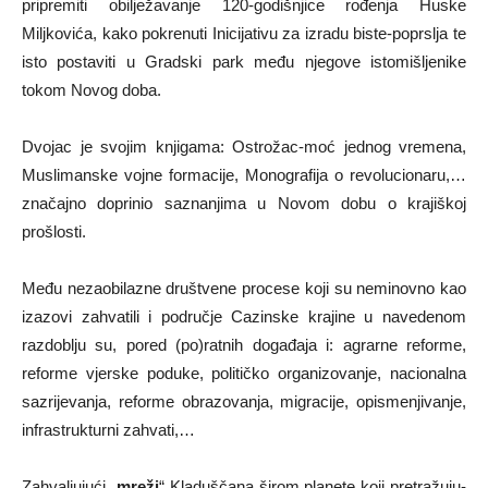
pripremiti obilježavanje 120-godišnjice rođenja Huske
Miljkovića, kako pokrenuti Inicijativu za izradu biste-poprslja te
isto postaviti u Gradski park među njegove istomišljenike
tokom Novog doba.
Dvojac je svojim knjigama: Ostrožac-moć jednog vremena,
Muslimanske vojne formacije, Monografija o revolucionaru,…
značajno doprinio saznanjima u Novom dobu o krajiškoj
prošlosti.
Među nezaobilazne društvene procese koji su neminovno kao
izazovi zahvatili i područje Cazinske krajine u navedenom
razdoblju su, pored (po)ratnih događaja i: agrarne reforme,
reforme vjerske poduke, političko organizovanje, nacionalna
sazrijevanja, reforme obrazovanja, migracije, opismenjivanje,
infrastrukturni zahvati,…
Zahvaljujući „
mreži
“ Kladuščana širom planete koji pretražuju-