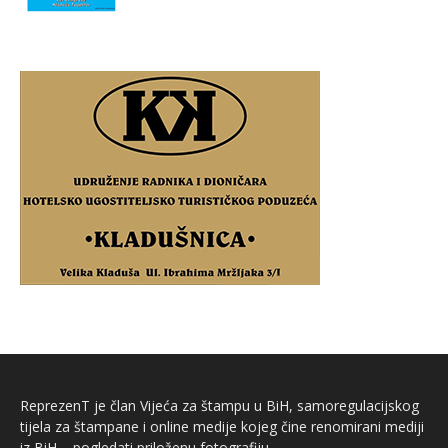
ReprezenT je član Vijeća za štampu u BiH, samoregulacijskog
tijela za štampane i online medije kojeg čine renomirani mediji
iz BiH – pogledati priloženu fotografiju.