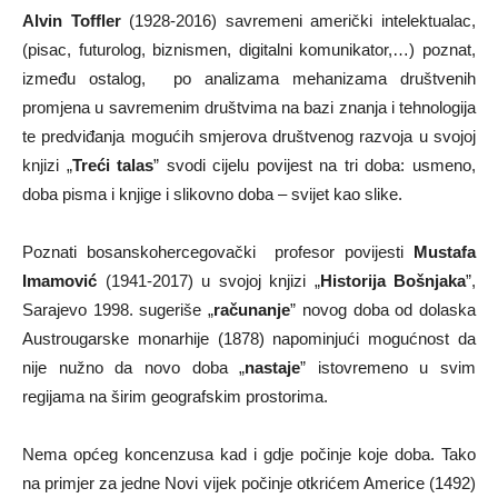
Alvin Toffler
(1928-2016) savremeni američki intelektualac,
(pisac, futurolog, biznismen, digitalni komunikator,…) poznat,
između ostalog, po analizama mehanizama društvenih
promjena u savremenim društvima na bazi znanja i tehnologija
te predviđanja mogućih smjerova društvenog razvoja u svojoj
knjizi „
Treći talas
” svodi cijelu povijest na tri doba: usmeno,
doba pisma i knjige i slikovno doba – svijet kao slike.
Poznati bosanskohercegovački profesor povijesti
Mustafa
Imamović
(1941-2017) u svojoj knjizi „
Historija Bošnjaka
”,
Sarajevo 1998. sugeriše „
računanje
” novog doba od dolaska
Austrougarske monarhije (1878) napominjući mogućnost da
nije nužno da novo doba „
nastaje
” istovremeno u svim
regijama na širim geografskim prostorima.
Nema općeg koncenzusa kad i gdje počinje koje doba. Tako
na primjer za jedne Novi vijek počinje otkrićem Americe (1492)