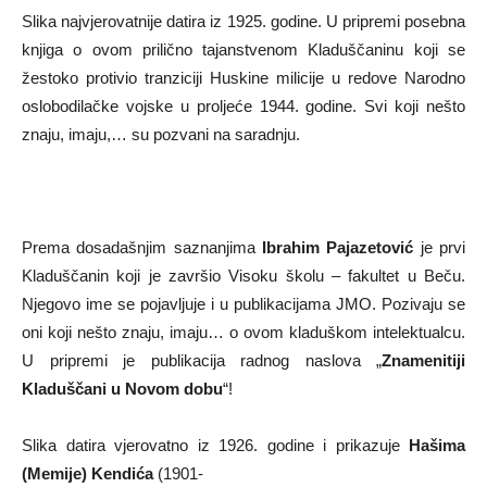
Slika najvjerovatnije datira iz 1925. godine. U pripremi posebna
knjiga o ovom prilično tajanstvenom Kladuščaninu koji se
žestoko protivio tranziciji Huskine milicije u redove Narodno
oslobodilačke vojske u proljeće 1944. godine. Svi koji nešto
znaju, imaju,… su pozvani na saradnju.
Prema dosadašnjim saznanjima
Ibrahim Pajazetović
je prvi
Kladuščanin koji je završio Visoku školu – fakultet u Beču.
Njegovo ime se pojavljuje i u publikacijama JMO. Pozivaju se
oni koji nešto znaju, imaju… o ovom kladuškom intelektualcu.
U pripremi je publikacija radnog naslova „
Znamenitiji
Kladuščani u Novom dobu
“!
Slika datira vjerovatno iz 1926. godine i prikazuje
Hašima
(Memije) Kendića
(1901-