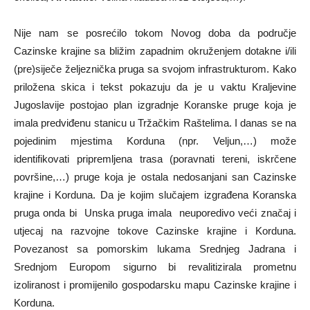
Nije nam se posrećilo tokom Novog doba da područje
Cazinske krajine sa bližim zapadnim okruženjem dotakne i/ili
(pre)siječe željeznička pruga sa svojom infrastrukturom. Kako
priložena skica i tekst pokazuju da je u vaktu Kraljevine
Jugoslavije postojao plan izgradnje Koranske pruge koja je
imala predviđenu stanicu u Tržačkim Raštelima. I danas se na
pojedinim mjestima Korduna (npr. Veljun,…) može
identifikovati pripremljena trasa (poravnati tereni, iskrčene
površine,…) pruge koja je ostala nedosanjani san Cazinske
krajine i Korduna. Da je kojim slučajem izgrađena Koranska
pruga onda bi Unska pruga imala neuporedivo veći značaj i
utjecaj na razvojne tokove Cazinske krajine i Korduna.
Povezanost sa pomorskim lukama Srednjeg Jadrana i
Srednjom Europom sigurno bi revalitizirala prometnu
izoliranost i promijenilo gospodarsku mapu Cazinske krajine i
Korduna.