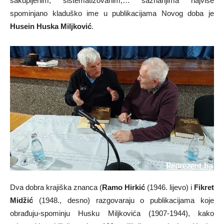
sakupljenim, sistematizovanim,… saznanjima najviše
spominjano kladuško ime u publikacijama Novog doba je
Husein Huska Miljković
.
Dva dobra krajiška znanca (
Ramo Hirkić
(1946. lijevo) i
Fikret
Midžić
(1948., desno) razgovaraju o publikacijama koje
obrađuju-spominju Husku Miljkovića (1907-1944), kako