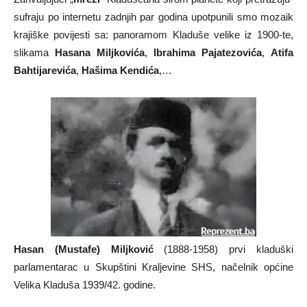
sufraju po internetu zadnjih par godina upotpunili smo mozaik
krajiške povijesti sa: panoramom Kladuše velike iz 1900-te,
slikama
Hasana Miljkovića
,
Ibrahima Pajatezovića
,
Atifa
Bahtijarevića
,
Hašima Kendića
,…
Hasan (Mustafe) Miljković
(1888-1958) prvi kladuški
parlamentarac u Skupštini Kraljevine SHS, načelnik općine
Velika Kladuša 1939/42. godine.