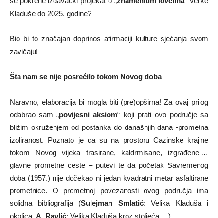
se pokrene izdavački projekat o „
znamenitim lovcima
“ Velike
Kladuše do 2025. godine?
Bio bi to značajan doprinos afirmaciji kulture sjećanja svom
zavičaju!
Šta nam se nije posrećilo tokom Novog doba
Naravno, elaboracija bi mogla biti (pre)opširna! Za ovaj prilog
odabrao sam „
povijesni aksiom
“ koji prati ovo područje sa
bližim okruženjem od postanka do današnjih dana -prometna
izoliranost. Poznato je da su na prostoru Cazinske krajine
tokom Novog vijeka trasirane, kaldrmisane, izgrađene,…
glavne prometne ceste – putevi te da početak Savremenog
doba (1957.) nije dočekao ni jedan kvadratni metar asfaltirane
prometnice. O prometnoj povezanosti ovog područja ima
solidna bibliografija (
Sulejman Smlatić
: Velika Kladuša i
okolica,
A. Ravlić
: Velika Kladuša kroz stoljeća,…).