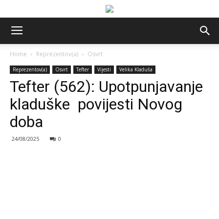
Home
Reprezentov(a)
Osvrt
Reprezentov(a)
Osvrt
Tefter
Vijesti
Velika Kladuša
Tefter (562): Upotpunjavanje
kladuške povijesti Novog
doba
24/08/2025
0