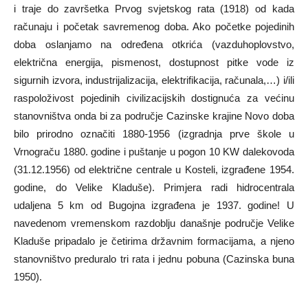
i traje do završetka Prvog svjetskog rata (1918) od kada
računaju i početak savremenog doba. Ako početke pojedinih
doba oslanjamo na određena otkrića (vazduhoplovstvo,
električna energija, pismenost, dostupnost pitke vode iz
sigurnih izvora, industrijalizacija, elektrifikacija, računala,…) i/ili
raspoloživost pojedinih civilizacijskih dostignuća za većinu
stanovništva onda bi za područje Cazinske krajine Novo doba
bilo prirodno označiti 1880-1956 (izgradnja prve škole u
Vrnograču 1880. godine i puštanje u pogon 10 KW dalekovoda
(31.12.1956) od električne centrale u Kosteli, izgrađene 1954.
godine, do Velike Kladuše). Primjera radi hidrocentrala
udaljena 5 km od Bugojna izgrađena je 1937. godine! U
navedenom vremenskom razdoblju današnje područje Velike
Kladuše pripadalo je četirima državnim formacijama, a njeno
stanovništvo preduralo tri rata i jednu pobuna (Cazinska buna
1950).