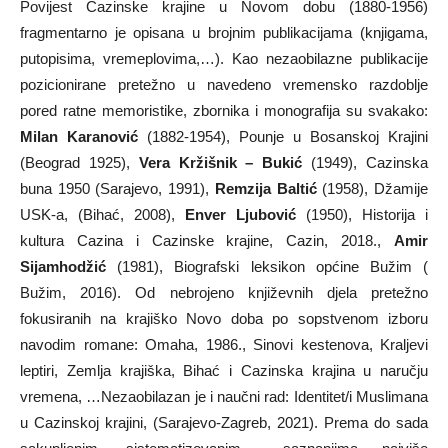
Povijest Cazinske krajine u Novom dobu (1880-1956)
fragmentarno je opisana u brojnim publikacijama (knjigama,
putopisima, vremeplovima,…). Kao nezaobilazne publikacije
pozicionirane pretežno u navedeno vremensko razdoblje
pored ratne memoristike, zbornika i monografija su svakako:
Milan Karanović
(1882-1954), Pounje u Bosanskoj Krajini
(Beograd 1925),
Vera Kržišnik – Bukić
(1949), Cazinska
buna 1950 (Sarajevo, 1991),
Remzija Baltić
(1958), Džamije
USK-a, (Bihać, 2008),
Enver Ljubović
(1950), Historija i
kultura Cazina i Cazinske krajine, Cazin, 2018.,
Amir
Sijamhodžić
(1981), Biografski leksikon općine Bužim (
Bužim, 2016). Od nebrojeno književnih djela pretežno
fokusiranih na krajiško Novo doba po sopstvenom izboru
navodim romane: Omaha, 1986., Sinovi kestenova, Kraljevi
leptiri, Zemlja krajiška, Bihać i Cazinska krajina u naručju
vremena, …Nezaobilazan je i naučni rad: Identitet/i Muslimana
u Cazinskoj krajini, (Sarajevo-Zagreb, 2021). Prema do sada