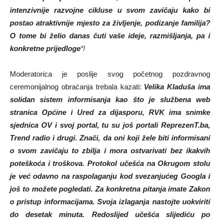
intenzivnije razvojne cikluse u svom zavičaju kako bi
postao atraktivnije mjesto za življenje, podizanje familija?
O tome bi želio danas čuti vaše ideje, razmišljanja, pa i
konkretne prijedloge
“!
Moderatorica je poslije svog početnog pozdravnog
ceremonijalnog obraćanja trebala kazati:
Velika Kladuša ima
solidan sistem informisanja kao što je službena web
stranica Općine i Ured za dijasporu, RVK ima snimke
sjednica OV i svoj portal, tu su još portali ReprezenT.ba,
Trend radio i drugi. Znači, da oni koji žele biti informisani
o svom zavičaju to zbilja i mora ostvarivati bez ikakvih
poteškoća i troškova. Protokol učešća na Okrugom stolu
je već odavno na raspolaganju kod svezanjućeg Googla i
još to možete pogledati. Za konkretna pitanja imate Zakon
o pristup informacijama. Svoja izlaganja nastojte uokviriti
do desetak minuta. Redoslijed učešća slijediću po