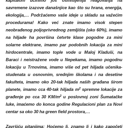
kapitalom učinimo još osmišljenija reagovanja na
savremene izazove današnjice kao što su hrana, energija,
ekologija,… Podržaćemo vaše ideje u skladu sa važećim
procedurama! Kako već znate imamo visok stepen
neobrađenog poljoprivrednog zemljišta (oko 60%), imamo
na hiljade ha površina četvrte klase pogodne za mini
solarne elektrane, imamo par podobnih lokacija za mini
hirdocentrale, imamo tople vode u Maloj Kladuši, na
Baraci i neistražene vode u Nepekama, imamo pogodnu
lokaciju u Trnovima, imamo više od pet hiljada učenika-
studenata u osnovnim, srednjim školama i na desetine
fakulteta, imamo oko 20-tak hiljada naših građana širom
2
planete, imamo cca 40-tak hiljada m
spremne lokacije za
2
građenje po cca 30 KM/m
u poslovnoj zoni Šumatačke
luke, imaćemo do konca godine Regulacioni plan za Novi
centar sa oko 30 ha green field prostora,…
Završiću pitanjima: Hoćemo li, znamo li i kako započeti