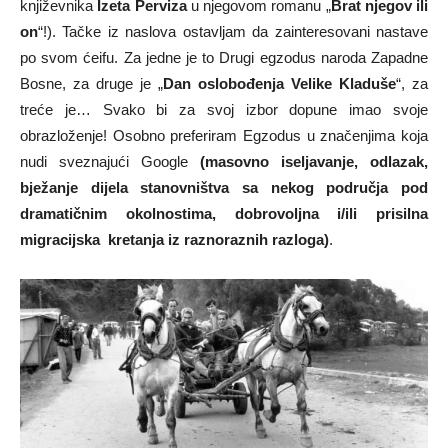
književnika
Izeta Perviza
u njegovom romanu „
Brat njegov ili
on
“!). Tačke iz naslova ostavljam da zainteresovani nastave
po svom ćeifu. Za jedne je to Drugi egzodus naroda Zapadne
Bosne, za druge je „
Dan oslobođenja Velike Kladuše
“, za
treće je… Svako bi za svoj izbor dopune imao svoje
obrazloženje! Osobno preferiram Egzodus u značenjima koja
nudi sveznajući Google
(masovno iseljavanje, odlazak,
bježanje dijela stanovništva sa nekog područja pod
dramatičnim okolnostima, dobrovoljna i/ili prisilna
migracijska kretanja iz raznoraznih razloga)
.