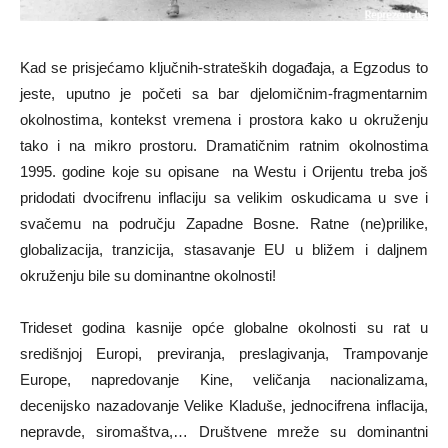
Kad se prisjećamo ključnih-strateških događaja, a Egzodus to
jeste, uputno je početi sa bar djelomičnim-fragmentarnim
okolnostima, kontekst vremena i prostora kako u okruženju
tako i na mikro prostoru. Dramatičnim ratnim okolnostima
1995. godine koje su opisane na Westu i Orijentu treba još
pridodati dvocifrenu inflaciju sa velikim oskudicama u sve i
svačemu na području Zapadne Bosne. Ratne (ne)prilike,
globalizacija, tranzicija, stasavanje EU u bližem i daljnem
okruženju bile su dominantne okolnosti!
Trideset godina kasnije opće globalne okolnosti su rat u
središnjoj Europi, previranja, preslagivanja, Trampovanje
Europe, napredovanje Kine, veličanja nacionalizama,
decenijsko nazadovanje Velike Kladuše, jednocifrena inflacija,
nepravde, siromaštva,… Društvene mreže su dominantni