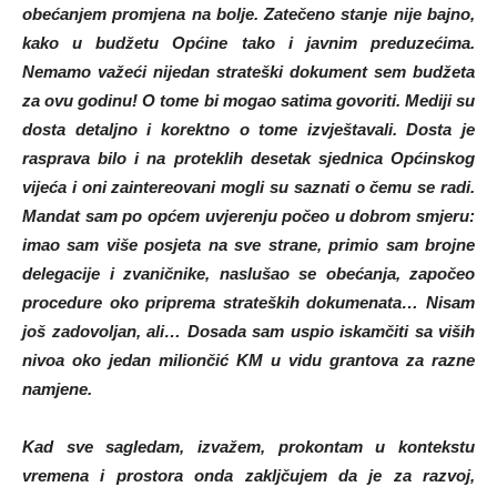
obećanjem promjena na bolje. Zatečeno stanje nije bajno,
kako u budžetu Općine tako i javnim preduzećima.
Nemamo važeći nijedan strateški dokument sem budžeta
za ovu godinu! O tome bi mogao satima govoriti. Mediji su
dosta detaljno i korektno o tome izvještavali. Dosta je
rasprava bilo i na proteklih desetak sjednica Općinskog
vijeća i oni zaintereovani mogli su saznati o čemu se radi.
Mandat sam po općem uvjerenju počeo u dobrom smjeru:
imao sam više posjeta na sve strane, primio sam brojne
delegacije i zvaničnike, naslušao se obećanja, započeo
procedure oko priprema strateških dokumenata… Nisam
još zadovoljan, ali… Dosada sam uspio iskamčiti sa viših
nivoa oko jedan miliončić KM u vidu grantova za razne
namjene.
Kad sve sagledam, izvažem, prokontam u kontekstu
vremena i prostora onda zakljčujem da je za razvoj,