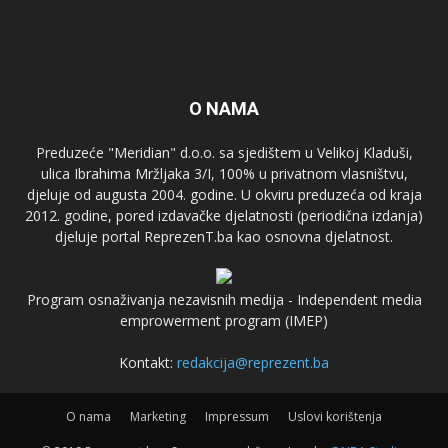
O NAMA
Preduzeće "Meridian" d.o.o. sa sjedištem u Velikoj Kladuši,
ulica Ibrahima Mržljaka 3/I, 100% u privatnom vlasništvu,
djeluje od augusta 2004. godine. U okviru preduzeća od kraja
2012. godine, pored izdavačke djelatnosti (periodična izdanja)
djeluje portal ReprezenT.ba kao osnovna djelatnost.
Program osnaživanja nezavisnih medija - Independent media
emprowerment program (IMEP)
Kontakt:
redakcija@reprezent.ba
O nama
Marketing
Impressum
Uslovi korištenja