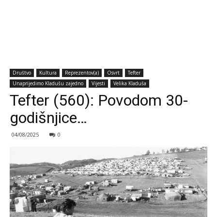
Društvo
Kultura
Reprezentov(a)
Osvrt
Tefter
Unaprijedimo Kladušu zajedno
Vijesti
Velika Kladuša
Tefter (560): Povodom 30-
godišnjice…
04/08/2025
0