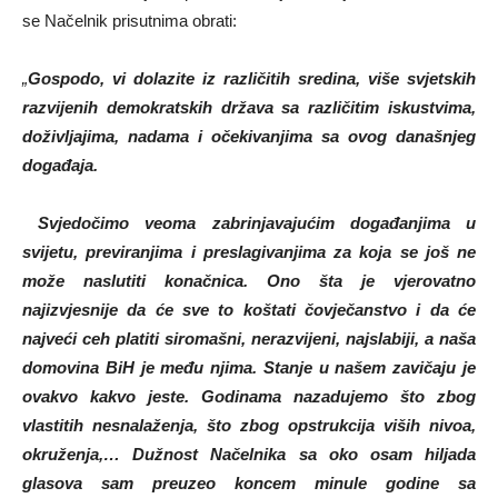
se Načelnik prisutnima obrati:
„
Gospodo, vi dolazite iz različitih sredina, više svjetskih
razvijenih demokratskih država sa različitim iskustvima,
doživljajima, nadama i očekivanjima sa ovog današnjeg
događaja.
Svjedočimo veoma zabrinjavajućim događanjima u
svijetu, previranjima i preslagivanjima za koja se još ne
može naslutiti konačnica. Ono šta je vjerovatno
najizvjesnije da će sve to koštati čovječanstvo i da će
najveći ceh platiti siromašni, nerazvijeni, najslabiji, a naša
domovina BiH je među njima. Stanje u našem zavičaju je
ovakvo kakvo jeste. Godinama nazadujemo što zbog
vlastitih nesnalaženja, što zbog opstrukcija viših nivoa,
okruženja,… Dužnost Načelnika sa oko osam hiljada
glasova sam preuzeo koncem minule godine sa