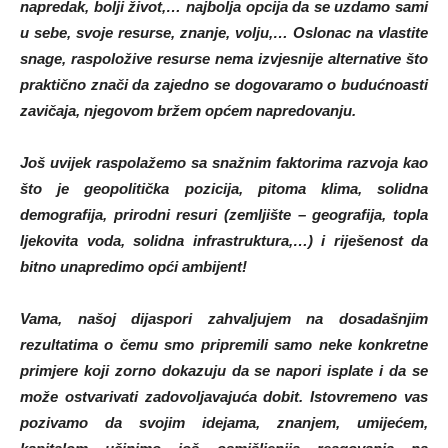
napredak, bolji život,… najbolja opcija da se uzdamo sami
u sebe, svoje resurse, znanje, volju,… Oslonac na vlastite
snage, raspoložive resurse nema izvjesnije alternative što
praktično znači da zajedno se dogovaramo o budućnoasti
zavičaja, njegovom bržem općem napredovanju.
Još uvijek raspolažemo sa snažnim faktorima razvoja kao
što je geopolitička pozicija, pitoma klima, solidna
demografija, prirodni resuri (zemljište – geografija, topla
ljekovita voda, solidna infrastruktura,…) i riješenost da
bitno unapredimo opći ambijent!
Vama, našoj dijaspori zahvaljujem na dosadašnjim
rezultatima o čemu smo pripremili samo neke konkretne
primjere koji zorno dokazuju da se napori isplate i da se
može ostvarivati zadovoljavajuća dobit. Istovremeno vas
pozivamo da svojim idejama, znanjem, umijećem,