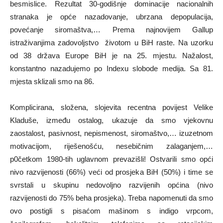
besmislice. Rezultat 30-godišnje dominacije nacionalnih
stranaka je opće nazadovanje, ubrzana depopulacija,
povećanje siromaštva,… Prema najnovijem Gallup
istraživanjima zadovoljstvo životom u BiH raste. Na uzorku
od 38 država Europe BiH je na 25. mjestu. Nažalost,
konstantno nazadujemo po Indexu slobode medija. Sa 81.
mjesta sklizali smo na 86.
Komplicirana, složena, slojevita recentna povijest Velike
Kladuše, između ostalog, ukazuje da smo vjekovnu
zaostalost, pasivnost, nepismenost, siromaštvo,… izuzetnom
motivacijom, riješenošću, nesebičnim zalaganjem,…
p0četkom 1980-tih uglavnom prevazišli! Ostvarili smo opći
nivo razvijenosti (66%) veći od prosjeka BiH (50%) i time se
svrstali u skupinu nedovoljno razvijenih općina (nivo
razvijenosti do 75% beha prosjeka). Treba napomenuti da smo
ovo postigli s pisaćom mašinom s indigo vrpcom,