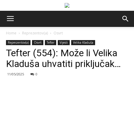
Home
Reprezentov(a)
Osvrt
Reprezentov(a)
Osvrt
Tefter
Vijesti
Velika Kladuša
Tefter (554): Može li Velika
Kladuša uhvatiti priključak…
11/05/2025
0