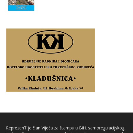
ReprezenT je član Vijeća za štampu u BiH, samoregulacijskog