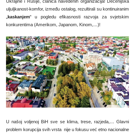
Ukrajine i Rusije, članica navedenih organizacija! Decenijska
uljuljkanost-komfor, između ostalog, rezultirali su kontinuiranim
„
kaskanjem
“ u pogledu efikasnosti razvoja za svjetskim
konkurentima (Amerikom, Japanom, Kinom,…)!
U našoj voljenoj BiH sve se klima, trese, razjeda,… Glavni
problem korupcija svih vrsta nije u fokusu već etno nacionalne