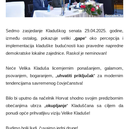
Sedmo zasjedanje Kladuškog senata 29.04.2025. godine,
između ostalog, pokazuje veliki „
gape
“ oko percepcija i
implementacija kladuške budućnosti kao pravedne napredne
demokratske lokalne zajednice. Raskol je neminovan!
Neće Velika Kladuša licemjernim ponašanjem, galamom,
psovanjem, bogaranjem, „
uhvatiti priključak
“ za modernim
tendencijama savremenog čovječanstva!
Bilo bi uputno da načelnik Horvat shodno svojim predizbornim
obećanjima ubrza „
okupljanje
“ Kladuščana sa ciljem da
ponudi opće prihvatljivu viziju Velike Kladuše!
Budimo bolji ljudi, čuvajmo jedni druge!