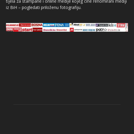
tijela za štampane i online medije kojeg čine renomirani mediji
iz BiH – pogledati priloženu fotografiju.