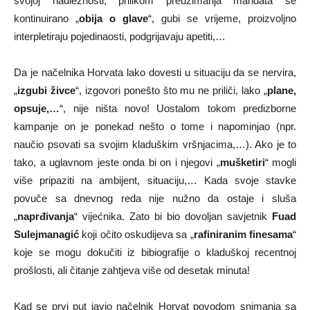
svojoj nadležnosti, prilikom preuzimanja mandata se
kontinuirano „
obija o glave
“, gubi se vrijeme, proizvoljno
interpletiraju pojedinaosti, podgrijavaju apetiti,…
Da je načelnika Horvata lako dovesti u situaciju da se nervira,
„
izgubi živce
“, izgovori ponešto što mu ne priliči, lako „
plane,
opsuje,…
“, nije ništa novo! Uostalom tokom predizborne
kampanje on je ponekad nešto o tome i napominjao (npr.
naučio psovati sa svojim kladuškim vršnjacima,…). Ako je to
tako, a uglavnom jeste onda bi on i njegovi „
mušketiri
“ mogli
više pripaziti na ambijent, situaciju,… Kada svoje stavke
povuče sa dnevnog reda nije nužno da ostaje i sluša
„
naprđivanja
“ vijećnika. Zato bi bio dovoljan savjetnik
Fuad
Sulejmanagić
koji očito oskudijeva sa „
rafiniranim finesama
“
koje se mogu dokučiti iz bibiografije o kladuškoj recentnoj
prošlosti, ali čitanje zahtjeva više od desetak minuta!
Kad se prvi put javio načelnik Horvat povodom snimanja sa