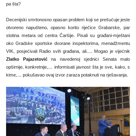
pa šta?
Decenijski smrtonosno opasan problem koji se prešućuje jeste
otvoreno napušteno, opasno korito riječice Grabarske, par
stotina metara od centra Čaršije. Pisali su građani-mještani
oko Gradske sportske dvorane inspektorima, menadžmentu
VIK, posjećivali Radio svih građana, ali…. Mogao je vijećnik
Zlatko Pajazetović
na navedenoj sjednici Senata malo
opširnije, konkretnije,… informisati javnost šta je sve, kako, s
kime,… pokušavao ovaj izvor zaraza potaknuti na rješavanja.