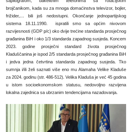
šapilografom, bakelitnim telefonima sa rotacijskim
brojčanikom, kada su za mnoga domaćinstva televizor, bojler,
frižider,… bili još nedostupni. Okončanje jednopartijskog
sistema 18.11.1990. ispratili smo sa općim nivovom
razvijesnosti (GDP p/c) oko dvije trećine standarda prosječnog
građanina BiH i oko 1/3 standarda zapadnog susjeda. Koncem
2023. godine prosječni standard života prosječnog
Kladuščanina je ispod 2/5 standarda prosječnog građanina BiH
i jedva jedna četvrtina standarda zapadnog susjeda. Tko
sumnja i/ili želi saznati više eno mu Alamaha Velike Kladuše
za 2024. godinu (str. 486-512). Velika Kladuša je već 45 godina
u istom socioekonomskom statusu, nedovoljno razvijena
lokalna zajednica sa ubrzanim tendencijama nazadovanja.