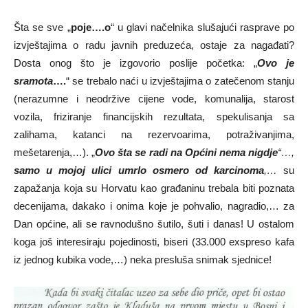
Šta se sve „
poje….o
“ u glavi načelnika slušajući rasprave po
izvještajima o radu javnih preduzeća, ostaje za nagađati?
Dosta onog što je izgovorio poslije početka: „
Ovo je
sramota
….
“ se trebalo naći u izvještajima o zatečenom stanju
(nerazumne i neodržive cijene vode, komunalija, starost
vozila, friziranje financijskih rezultata, spekulisanja sa
zalihama, katanci na rezervoarima, potraživanjima,
mešetarenja,…). „
Ovo šta se radi na Općini nema nigdje
“…,
samo u mojoj ulici umrlo osmero od karcinoma
,…
su
zapažanja koja su Horvatu kao građaninu trebala biti poznata
decenijama, dakako i onima koje je pohvalio, nagradio,… za
Dan općine, ali se ravnodušno šutilo, šuti i danas! U ostalom
koga još interesiraju pojedinosti, biseri (33.000 exspreso kafa
iz jednog kubika vode,…) neka presluša snimak sjednice!