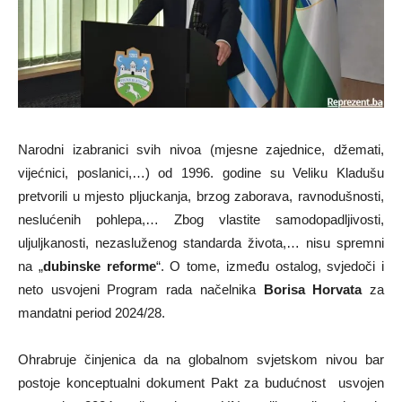
Narodni izabranici svih nivoa (mjesne zajednice, džemati,
vijećnici, poslanici,…) od 1996. godine su Veliku Kladušu
pretvorili u mjesto pljuckanja, brzog zaborava, ravnodušnosti,
neslućenih pohlepa,… Zbog vlastite samodopadljivosti,
uljuljkanosti, nezasluženog standarda života,… nisu spremni
na „
dubinske reforme
“. O tome, između ostalog, svjedoči i
neto usvojeni Program rada načelnika
Borisa Horvata
za
mandatni period 2024/28.
Ohrabruje činjenica da na globalnom svjetskom nivou bar
postoje konceptualni dokument Pakt za budućnost usvojen