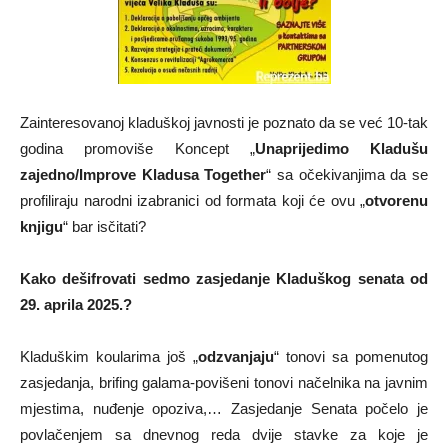
Zainteresovanoj kladuškoj javnosti je poznato da se već 10-tak
godina promoviše Koncept „
Unaprijedimo Kladušu
zajedno/Improve Kladusa Together
“ sa očekivanjima da se
profiliraju narodni izabranici od formata koji će ovu „
otvorenu
knjigu
“ bar isčitati?
Kako dešifrovati sedmo zasjedanje Kladuškog senata od
29. aprila 2025.?
Kladuškim koularima još „
odzvanjaju
“ tonovi sa pomenutog
zasjedanja, brifing galama-povišeni tonovi načelnika na javnim
mjestima, nuđenje opoziva,… Zasjedanje Senata počelo je
povlačenjem sa dnevnog reda dvije stavke za koje je