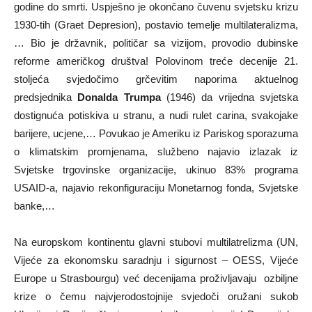
godine do smrti. Uspješno je okončano čuvenu svjetsku krizu
1930-tih (Graet Depresion), postavio temelje multilateralizma,
… Bio je državnik, političar sa vizijom, provodio dubinske
reforme američkog društva! Polovinom treće decenije 21.
stoljeća svjedočimo grčevitim naporima aktuelnog
predsjednika
Donalda Trumpa
(1946) da vrijedna svjetska
dostignuća potiskiva u stranu, a nudi rulet carina, svakojake
barijere, ucjene,… Povukao je Ameriku iz Pariskog sporazuma
o klimatskim promjenama, službeno najavio izlazak iz
Svjetske trgovinske organizacije, ukinuo 83% programa
USAID-a, najavio rekonfiguraciju Monetarnog fonda, Svjetske
banke,…
Na europskom kontinentu glavni stubovi multilatrelizma (UN,
Vijeće za ekonomsku saradnju i sigurnost – OESS, Vijeće
Europe u Strasbourgu) već decenijama proživljavaju ozbiljne
krize o čemu najvjerodostojnije svjedoči oružani sukob