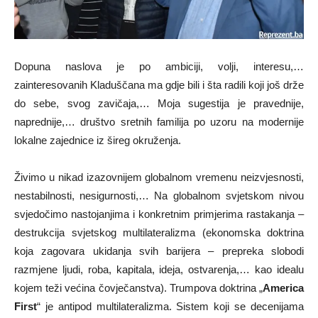
Dopuna naslova je po ambiciji, volji, interesu,…
zainteresovanih Kladuščana ma gdje bili i šta radili koji još drže
do sebe, svog zavičaja,… Moja sugestija je pravednije,
naprednije,… društvo sretnih familija po uzoru na modernije
lokalne zajednice iz šireg okruženja.
Živimo u nikad izazovnijem globalnom vremenu neizvjesnosti,
nestabilnosti, nesigurnosti,… Na globalnom svjetskom nivou
svjedočimo nastojanjima i konkretnim primjerima rastakanja –
destrukcija svjetskog multilateralizma (ekonomska doktrina
koja zagovara ukidanja svih barijera – prepreka slobodi
razmjene ljudi, roba, kapitala, ideja, ostvarenja,… kao idealu
kojem teži većina čovječanstva). Trumpova doktrina „
America
First
“ je antipod multilateralizma. Sistem koji se decenijama