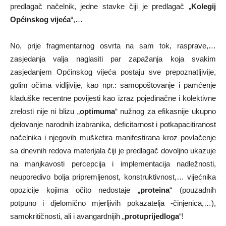
predlagač načelnik, jedne stavke čiji je predlagač „
Kolegij
Općinskog vijeća
“,…
No, prije fragmentarnog osvrta na sam tok, rasprave,…
zasjedanja valja naglasiti par zapažanja koja svakim
zasjedanjem Općinskog vijeća postaju sve prepoznatljivije,
golim očima vidljivije, kao npr.: samopoštovanje i pamćenje
kladuške recentne povijesti kao izraz pojedinačne i kolektivne
zrelosti nije ni blizu „
optimuma
“ nužnog za efikasnije ukupno
djelovanje narodnih izabranika, deficitarnost i potkapacitiranost
načelnika i njegovih mušketira manifestirana kroz povlačenje
sa dnevnih redova materijala čiji je predlagač dovoljno ukazuje
na manjkavosti percepcija i implementacija nadležnosti,
neuporedivo bolja pripremljenost, konstruktivnost,… vijećnika
opozicije kojima očito nedostaje „
proteina
“ (pouzadnih
potpuno i djelomično mjerljivih pokazatelja -činjenica,…),
samokritičnosti, ali i avangardnijih „
protuprijedloga
“!