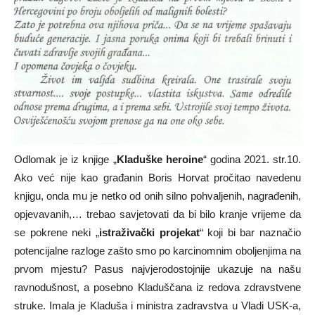
Odlomak je iz knjige „
Kladuške heroine
“ godina 2021. str.10.
Ako već nije kao građanin Boris Horvat pročitao navedenu
knjigu, onda mu je netko od onih silno pohvaljenih, nagrađenih,
opjevavanih,… trebao savjetovati da bi bilo kranje vrijeme da
se pokrene neki „
istraživački projekat
“ koji bi bar naznačio
potencijalne razloge zašto smo po karcinomnim oboljenjima na
prvom mjestu? Pasus najvjerodostojnije ukazuje na našu
ravnodušnost, a posebno Kladuščana iz redova zdravstvene
struke. Imala je Kladuša i ministra zadravstva u Vladi USK-a,