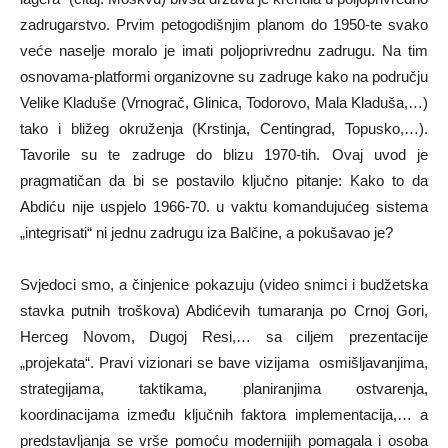
zadrugarstvo. Prvim petogodišnjim planom do 1950-te svako
veće naselje moralo je imati poljoprivrednu zadrugu. Na tim
osnovama-platformi organizovne su zadruge kako na području
Velike Kladuše (Vrnograč, Glinica, Todorovo, Mala Kladuša,…)
tako i bližeg okruženja (Krstinja, Centingrad, Topusko,…).
Tavorile su te zadruge do blizu 1970-tih. Ovaj uvod je
pragmatičan da bi se postavilo ključno pitanje: Kako to da
Abdiću nije uspjelo 1966-70. u vaktu komandujućeg sistema
„integrisati“ ni jednu zadrugu iza Balčine, a pokušavao je?
Svjedoci smo, a činjenice pokazuju (video snimci i budžetska
stavka putnih troškova) Abdićevih tumaranja po Crnoj Gori,
Herceg Novom, Dugoj Resi,… sa ciljem prezentacije
„projekata“. Pravi vizionari se bave vizijama osmišljavanjima,
strategijama, taktikama, planiranjima ostvarenja,
koordinacijama između ključnih faktora implementacija,… a
predstavljanja se vrše pomoću modernijih pomagala i osoba