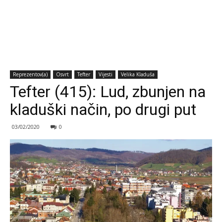
Reprezentov(a)
Osvrt
Tefter
Vijesti
Velika Kladuša
Tefter (415): Lud, zbunjen na
kladuški način, po drugi put
03/02/2020
0