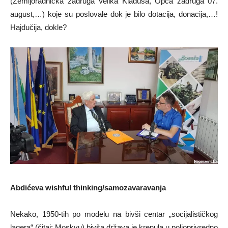
(Zemljoradnička zadruga Velika Kladuša, Opća zadruga 07.
august,…) koje su poslovale dok je bilo dotacija, donacija,…!
Hajdučija, dokle?
Abdićeva wishful thinking/samozavaravanja
Nekako, 1950-tih po modelu na bivši centar „socijalističkog
lagera“ (čitaj: Moskvu) bivša država je krenula u poljoprivredno