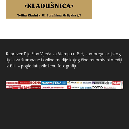
ReprezenT je član Vijeća za štampu u BiH, samoregulacijskog
tijela za štampane i online medije kojeg čine renomirani mediji
iz BiH – pogledati priloženu fotografiju.