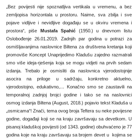
„Bez povijesti nije spoznatljiva vertikala u vremenu, a bez
zemljopisa horizontala u prostoru. Naime, sva zbilja i sve
pojave vidljive i nevidljive događaju se u okviru vremena i
prostora“, piše
Mustafa Spahić
(1950.) u dnevnom listu
Oslobođenje 26.01.2019. Zadnjih par godina u potrazi za
osmišljavanjima naslovnice Biltena za društvena kretanja koji
promoviše Koncept Unaprijedimo Kladušu zajedno razmatrali
smo više ideja-rješenja koja se mogu vidjeti na prvih sedam
izdanja. Trebalo je osmisliti da naslovnica vjerodostojnije
asocira na priloge u sadržaju, konkretno aktuelno,
vjerodostojno, edukativno,… Konačno smo se zaustavili na
temporalnoj zadnjoj brojci godine i tako se na naslovnici
osmog izdanja Biltena (August, 2018.) pojavio tekst Kladuša u
„osmicama“! Znači, tema ovog broja Teftera su neke povijesne
godine, događaji koji se na kraju završavaju sa devetkom. U
pisanoj kladuškoj povijesti (od 1343. godine) obuhvaćeno je 77
godina koje na kraju završavaju sa brojem devet u kojima se