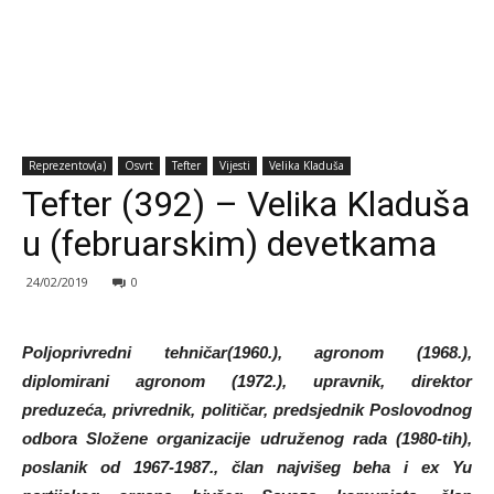
Reprezentov(a)
Osvrt
Tefter
Vijesti
Velika Kladuša
Tefter (392) – Velika Kladuša
u (februarskim) devetkama
24/02/2019
0
Poljoprivredni tehničar(1960.), agronom (1968.),
diplomirani agronom (1972.), upravnik, direktor
preduzeća, privrednik, političar, predsjednik Poslovodnog
odbora Složene organizacije udruženog rada (1980-tih),
poslanik od 1967-1987., član najvišeg beha i ex Yu