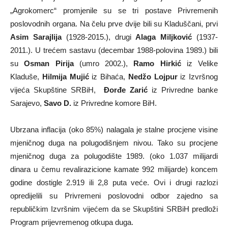
„Agrokomerc“ promjenile su se tri postave Privremenih
poslovodnih organa. Na čelu prve dvije bili su Kladuščani, prvi
Asim Sarajlija
(1928-2015.), drugi
Alaga Miljković
(1937-
2011.). U trećem sastavu (decembar 1988-polovina 1989.) bili
su
Osman Pirija
(umro 2002.),
Ramo Hirkić
iz Velike
Kladuše,
Hilmija Mujić
iz Bihaća,
Nedžo Lojpur
iz Izvršnog
vijeća Skupštine SRBiH,
Đorđe Zarić
iz Privredne banke
Sarajevo,
Savo D.
iz Privredne komore BiH.
Ubrzana inflacija (oko 85%) nalagala je stalne procjene visine
mjeničnog duga na polugodišnjem nivou. Tako su procjene
mjeničnog duga za polugodište 1989. (oko 1.037 milijardi
dinara u čemu revalirazicione kamate 992 milijarde) koncem
godine dostigle 2.919 ili 2,8 puta veće. Ovi i drugi razlozi
opredijelili su Privremeni poslovodni odbor zajedno sa
republičkim Izvršnim vijećem da se Skupštini SRBiH predloži
Program prijevremenog otkupa duga.