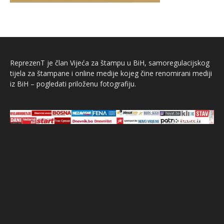
ReprezenT je član Vijeća za štampu u BiH, samoregulacijskog
tijela za štampane i online medije kojeg čine renomirani mediji
iz BiH – pogledati priloženu fotografiju.