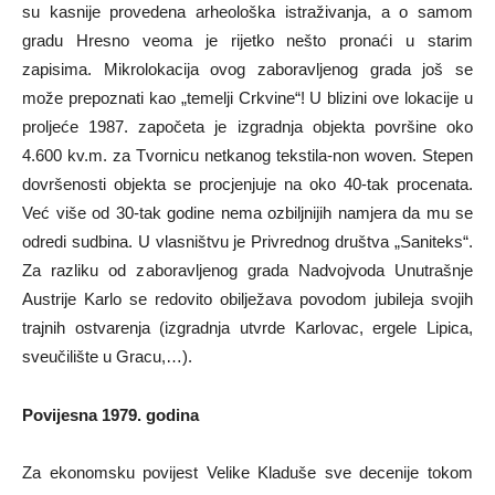
su kasnije provedena arheološka istraživanja, a o samom
gradu Hresno veoma je rijetko nešto pronaći u starim
zapisima. Mikrolokacija ovog zaboravljenog grada još se
može prepoznati kao „temelji Crkvine“! U blizini ove lokacije u
proljeće 1987. započeta je izgradnja objekta površine oko
4.600 kv.m. za Tvornicu netkanog tekstila-non woven. Stepen
dovršenosti objekta se procjenjuje na oko 40-tak procenata.
Već više od 30-tak godine nema ozbiljnijih namjera da mu se
odredi sudbina. U vlasništvu je Privrednog društva „Saniteks“.
Za razliku od zaboravljenog grada Nadvojvoda Unutrašnje
Austrije Karlo se redovito obilježava povodom jubileja svojih
trajnih ostvarenja (izgradnja utvrde Karlovac, ergele Lipica,
sveučilište u Gracu,…).
Povijesna 1979. godina
Za ekonomsku povijest Velike Kladuše sve decenije tokom