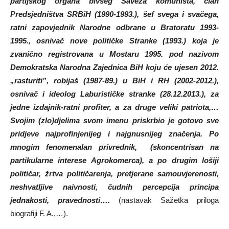
partijskog organa bivšeg Saveza komunista, član
Predsjedništva SRBiH (1990-1993.), šef svega i svačega,
ratni zapovjednik Narodne odbrane u Bratoratu 1993-
1995., osnivač nove političke Stranke (1993.) koja je
zvanično registrovana u Mostaru 1995. pod nazivom
Demokratska Narodna Zajednica BiH koju će ujesen 2012.
„rasturiti”, robijaš (1987-89.) u BiH i RH (2002-2012.),
osnivač i ideolog Laburističke stranke (28.12.2013.), za
jedne izdajnik-ratni profiter, a za druge veliki patriota,…
Svojim
(zlo)djelima svom imenu priskrbio je gotovo sve
pridjeve najprofinjenijeg i najgnusnijeg značenja. Po
mnogim fenomenalan privrednik, (skoncentrisan na
partikularne interese Agrokomerca), a po drugim lošiji
političar, žrtva političarenja, pretjerane samouvjerenosti,
neshvatljive naivnosti, čudnih percepcija principa
jednakosti, pravednosti….
(nastavak Sažetka priloga
biografiji F. A.,…).