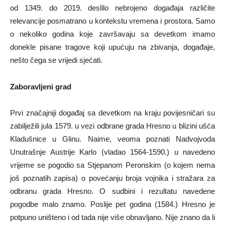
od 1349. do 2019. deslilo nebrojeno događaja različite
relevancije posmatrano u kontekstu vremena i prostora. Samo
o nekoliko godina koje završavaju sa devetkom imamo
donekle pisane tragove koji upućuju na zbivanja, događaje,
nešto čega se vrijedi sjećati.
Zaboravljeni grad
Prvi značajniji događaj sa devetkom na kraju povijesničari su
zabilježili jula 1579. u vezi odbrane grada Hresno u blizini ušća
Kladušnice u Glinu. Naime, veoma poznati Nadvojvoda
Unutrašnje Austrije Karlo (vladao 1564-1590.) u navedeno
vrijeme se pogodio sa Stjepanom Peronskim (o kojem nema
još poznatih zapisa) o povećanju broja vojnika i stražara za
odbranu grada Hresno. O sudbini i rezultatu navedene
pogodbe malo znamo. Poslije pet godina (1584.) Hresno je
potpuno uništeno i od tada nije više obnavljano. Nije znano da li