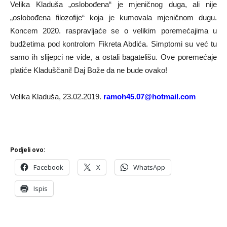
Velika Kladuša „oslobođena“ je mjeničnog duga, ali nije
„oslobođena filozofije“ koja je kumovala mjeničnom dugu.
Koncem 2020. raspravljaće se o velikim poremećajima u
budžetima pod kontrolom Fikreta Abdića. Simptomi su već tu
samo ih slijepci ne vide, a ostali bagatelišu. Ove poremećaje
platiće Kladuščani! Daj Bože da ne bude ovako!
Velika Kladuša, 23.02.2019.
ramoh45.07@hotmail.com
Podjeli ovo:
Facebook
X
WhatsApp
Ispis