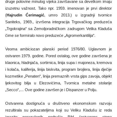
druge polovine minulog vijeka završavane sa devetkom imaju
izuzetnu važnost. Tako npr. 1959. imenovan je prvi direktor
(
Hajrudin Ćerimagić
, umro 2013.) u izgradnji tvornice
Saniteks, 1969., izvršena integracija Trgovačkog preduzeća
„Trgokrajina“ sa Zemoljoradničkom zadrugom Velika Kladuša
čime se formiralo novo preduzeće „Agromerkantilija“.
Veoma ambiciozan planski period 1976/80. Uglavnom je
ostvaren 1979. godine. Pored ostalog, ove godine završena je
klaonica, hladnjača, sortirnica, linija supa i majoneza, kremova
i kolača, kaliferija, linija biskvita, program brojlera, linija dječije
kozmetike „Penaten“, linija premaznih vrsta gips zavoja, objekt
ljekovitog bilja u Elezovićima, Tvornica metalne stolarije
„Secco“,… Ove godine završen je i Dispanzer u Polju.
Ostvarena dostignuća u društveno ekonomskom razvoju
rezultirala su pokazateljima koji su Veliku Kladušu iz reda
izrazito nerazvijenih područja BiH (ostvarene stopa