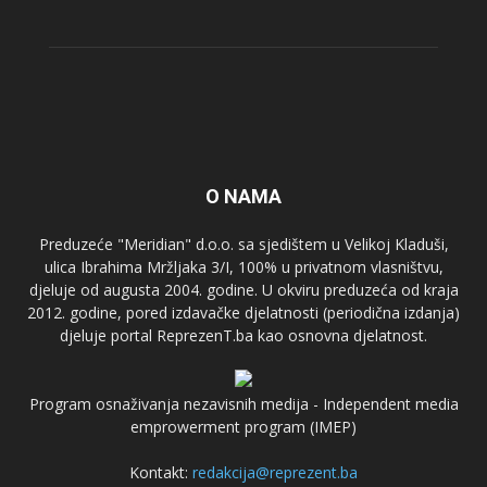
O NAMA
Preduzeće "Meridian" d.o.o. sa sjedištem u Velikoj Kladuši,
ulica Ibrahima Mržljaka 3/I, 100% u privatnom vlasništvu,
djeluje od augusta 2004. godine. U okviru preduzeća od kraja
2012. godine, pored izdavačke djelatnosti (periodična izdanja)
djeluje portal ReprezenT.ba kao osnovna djelatnost.
Program osnaživanja nezavisnih medija - Independent media
emprowerment program (IMEP)
Kontakt:
redakcija@reprezent.ba