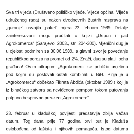
Sva tri vijeća (Društveno političko vijeće, Vijeće općina, Vijeće
udruženog rada) su nakon dvodnevnih žustrih rasprava na
„guranje“ usvojila „paket“ mjera 23. febuara 1989. Detalje
zainteresovani mogu pročitati u knjizi „Uspon i pad
Agrokomerca“ (Sarajevo, 2003., str. 294-300). Mjenični dug je
u cjelosti podmiren sa 30.06.1989., a glavni izvor je povećanje
republičkog poreza na promet od 2%. Znači, dug su platili beha
građana! Ovim otkupom „Agrokomerc“ se približio uvjetima
pod kojim su poslovali ostali kombinati u BiH. Pirija je u
„Agrokomercu“ dočekao Fikreta Abdića (oktobar 1989.) koji je
iz bihaćkog zatvora sa neviđenom pompom tokom putovanja
potpuno bespravno preuzeo „Agrokomerc“.
23. februar u kladuškoj povijesti predstavlja zbilja važan
datum. Tog dana prije 77 godina prvi put je Kladuša
oslobođena od fašista i njihovih pomagača. Istog datuma