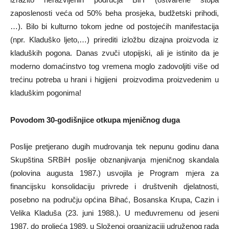
zaposlenosti veća od 50% beha prosjeka, budžetski prihodi,
…). Bilo bi kulturno tokom jedne od postojećih manifestacija
(npr. Kladuško ljeto,…) prirediti izložbu dizajna proizvoda iz
kladuških pogona. Danas zvuči utopijski, ali je istinito da je
moderno domaćinstvo tog vremena moglo zadovoljiti više od
trećinu potreba u hrani i higijeni proizvodima proizvedenim u
kladuškim pogonima!
Povodom 30-godišnjice otkupa mjeničnog duga
Poslije pretjerano dugih mudrovanja tek nepunu godinu dana
Skupština SRBiH poslije obznanjivanja mjeničnog skandala
(polovina augusta 1987.) usvojila je Program mjera za
financijsku konsolidaciju privrede i društvenih djelatnosti,
posebno na području općina Bihać, Bosanska Krupa, Cazin i
Velika Kladuša (23. juni 1988.). U međuvremenu od jeseni
1987. do proljeća 1989. u Složenoj organizaciji udruženog rada