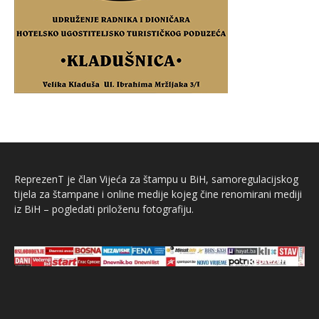
ReprezenT je član Vijeća za štampu u BiH, samoregulacijskog
tijela za štampane i online medije kojeg čine renomirani mediji
iz BiH – pogledati priloženu fotografiju.