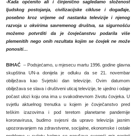
-Kada općenito ali i činjenično sagledamo složenost
ljudskog postojanja, civilizacijske cikluse i događaje,
posebno kroz vrijeme od nastanka televizije i njenog
razvoja u okvirima savremenog društva, sa sigurnošću
možemo potvrditi da je čovječanstvu podarila više
plemenitih nego onih rezultata kojim se čovjek ne može
ponositi…
BIHAĆ
– Podsjećamo, u mjesecu martu 1996. godine glavna
skupština UN-a donijela je odluku da se 21. novembar
obilježava kao Svjetski dan televizije. Ovim datumom
obilježava se slava i društveni uticaj televizije, te ujedno i odaje
počast ulozi koju ona ima u svakodnevnom životu čovjeka. U
svjetlu aktuelnog trenutka u kojem je čovječanstvo pred
teškim izazovima i pod teretom planetarne pandemije
koronavirusa, budimo svjesni da upravo televizija jasnim
upozoravanjem na zdravstvene, socijalne, ekonomske i ostale
probleme u svijetu kojima se narušava sveopći mir nastoji