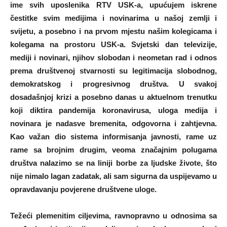
ime svih uposlenika RTV USK-a, upućujem iskrene
čestitke svim medijima i novinarima u našoj zemlji i
svijetu, a posebno i na prvom mjestu našim kolegicama i
kolegama na prostoru USK-a. Svjetski dan televizije,
mediji i novinari, njihov slobodan i neometan rad i odnos
prema društvenoj stvarnosti su legitimacija slobodnog,
demokratskog i progresivnog društva. U svakoj
dosadašnjoj krizi a posebno danas u aktuelnom trenutku
koji diktira pandemija koronavirusa, uloga medija i
novinara je nadasve bremenita, odgovorna i zahtjevna.
Kao važan dio sistema informisanja javnosti, rame uz
rame sa brojnim drugim, veoma značajnim polugama
društva nalazimo se na liniji borbe za ljudske živote, što
nije nimalo lagan zadatak, ali sam sigurna da uspijevamo u
opravdavanju povjerene društvene uloge.
Težeći plemenitim ciljevima, ravnopravno u odnosima sa