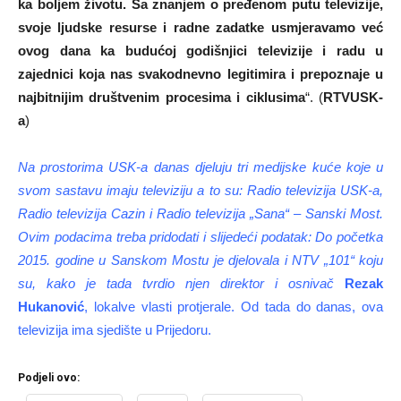
ka boljem životu. Sa znanjem o pređenom putu televizije,
svoje ljudske resurse i radne zadatke usmjeravamo već
ovog dana ka budućoj godišnjici televizije i radu u
zajednici koja nas svakodnevno legitimira i prepoznaje u
najbitnijim društvenim procesima i ciklusima
“. (
RTVUSK-
a
)
Na prostorima USK-a danas djeluju tri medijske kuće koje u
svom sastavu imaju televiziju a to su: Radio televizija USK-a,
Radio televizija Cazin i Radio televizija „Sana“ – Sanski Most.
Ovim podacima treba pridodati i slijedeći podatak: Do početka
2015. godine u Sanskom Mostu je djelovala i NTV „101“ koju
su, kako je tada tvrdio njen direktor i osnivač
Rezak
Hukanović
, lokalve vlasti protjerale. Od tada do danas, ova
televizija ima sjedište u Prijedoru.
Podjeli ovo: