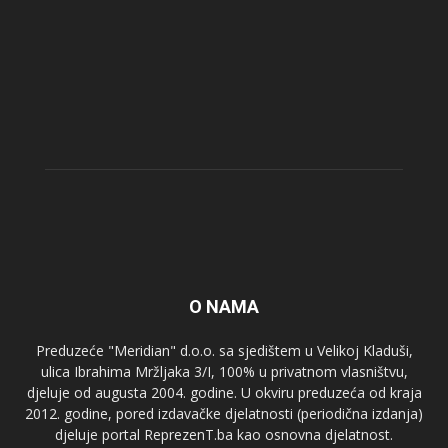
O NAMA
Preduzeće "Meridian" d.o.o. sa sjedištem u Velikoj Kladuši,
ulica Ibrahima Mržljaka 3/I, 100% u privatnom vlasništvu,
djeluje od augusta 2004. godine. U okviru preduzeća od kraja
2012. godine, pored izdavačke djelatnosti (periodična izdanja)
djeluje portal ReprezenT.ba kao osnovna djelatnost.