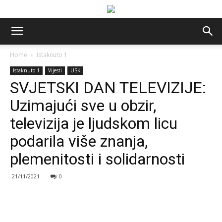
Home
Istaknuto 1
Istaknuto 1
Vijesti
USK
SVJETSKI DAN TELEVIZIJE:
Uzimajući sve u obzir,
televizija je ljudskom licu
podarila više znanja,
plemenitosti i solidarnosti
21/11/2021
0