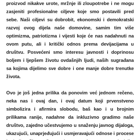
proizvod nikakve urote, mržnje ili zloupotrebe i ne mogu
zasjeniti profesionalne ciljeve koje smo postavili pred
sebe. Naši ciljevi su dobrobit, ekonomski i demokratski
razvoj ovog dijela naše domovine, samim tim više
optimizma, patriotizma i vijesti koje će nas nadahnuti na
ovom putu, ali i kritički odnos prema devijacijama u
društvu. Posvećeni smo interesu javnosti i doprinosu
boljem i ljepšem životu ovdašnjih ljudi, naših sugrađana
sa kojima dijelimo sve dobre i one manje dobre trenutke
života.
Ovo je još jedna prilika da ponovim već jednom rečeno,
neka nas i ovaj dan, i ovaj datum koji prvenstveno
simbolizira i afirmira slobodu, baš kao i u brojnim
prilikama ranije, nadahne da inkluzivno gradimo naše
društvo, zajedno učestvujemo u snaženju javnog dijaloga,
ukazujući, unaprjeđujući i usmjeravajući odnose i procese