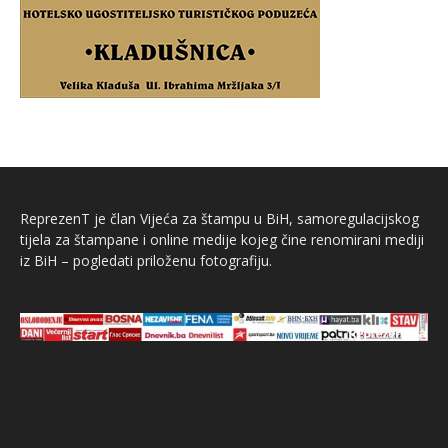
ReprezenT je član Vijeća za štampu u BiH, samoregulacijskog
tijela za štampane i online medije kojeg čine renomirani mediji
iz BiH – pogledati priloženu fotografiju.