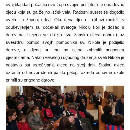
ovaj blagdan počastio ovu župu svojim posjetom te obradovao
djecu koja su ga željno iščekivala. Radosni susret se dogodio
uvečer u župnoj crkvi. Okupljena djeca i njihovi roditelji s
oduševljenjem su dočekali svetoga Nikolu koji je došao s
darovima. Uvjerio se da su sva župska djeca dobra i uz
svesrdnu pomoć svojih pomoćnika sv. Nikola je podijelio
darove, a djeca su mu na njima zahvalili prigodnim
pjesmicama. Nakon veselog i ugodnog druženja sveti Nikola je
nastavio put usrećivanja djece na svoj dan. Stotinu djece
uzrasta od novorođenih pa do petog razreda osnovne škole
primili su prigodne darove.