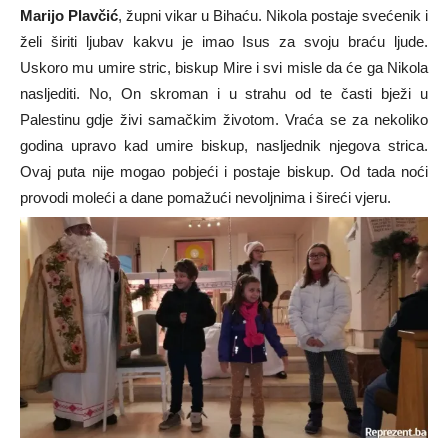
Marijo Plavčić
, župni vikar u Bihaću. Nikola postaje svećenik i
želi širiti ljubav kakvu je imao Isus za svoju braću ljude.
Uskoro mu umire stric, biskup Mire i svi misle da će ga Nikola
nasljediti. No, On skroman i u strahu od te časti bježi u
Palestinu gdje živi samačkim životom. Vraća se za nekoliko
godina upravo kad umire biskup, nasljednik njegova strica.
Ovaj puta nije mogao pobjeći i postaje biskup. Od tada noći
provodi moleći a dane pomažući nevoljnima i šireći vjeru.