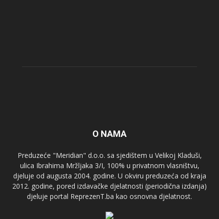
O NAMA
Preduzeće "Meridian" d.o.o. sa sjedištem u Velikoj Kladuši,
ulica Ibrahima Mržljaka 3/I, 100% u privatnom vlasništvu,
djeluje od augusta 2004. godine. U okviru preduzeća od kraja
2012. godine, pored izdavačke djelatnosti (periodična izdanja)
djeluje portal ReprezenT.ba kao osnovna djelatnost.