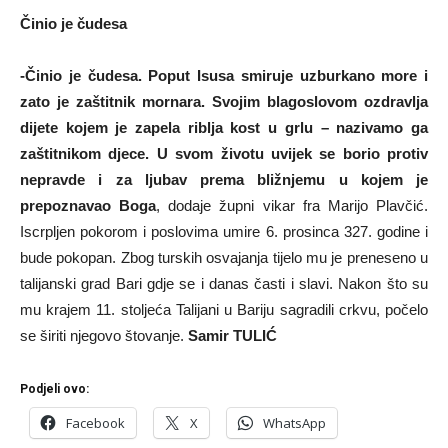
Činio je čudesa
-Činio je čudesa. Poput Isusa smiruje uzburkano more i
zato je zaštitnik mornara. Svojim blagoslovom ozdravlja
dijete kojem je zapela riblja kost u grlu – nazivamo ga
zaštitnikom djece. U svom životu uvijek se borio protiv
nepravde i za ljubav prema bližnjemu u kojem je
prepoznavao Boga
, dodaje župni vikar fra Marijo Plavčić.
Iscrpljen pokorom i poslovima umire 6. prosinca 327. godine i
bude pokopan. Zbog turskih osvajanja tijelo mu je preneseno u
talijanski grad Bari gdje se i danas časti i slavi. Nakon što su
mu krajem 11. stoljeća Talijani u Bariju sagradili crkvu, počelo
se širiti njegovo štovanje.
Samir TULIĆ
Podjeli ovo:
Facebook
X
WhatsApp