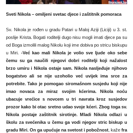
Sveti Nikola – omiljeni svetac djece i zaštitnik pomoraca
Sv. Nikola je rođen u gradu Patari u Maloj Aziji (Liciji) u 3. st.
poslije Krista. Bogati roditelji dugo nisu mogli imati djece pa su
od Boga izmolili malog Nikolu koji ime dobiva po stricu biskupu
u Miri.
-Već kao mali Nikola je volio sve ljude oko sebe
čemu su ga naučili njegovi dobri roditelji koji nažalost
brzo umiru i Nikola ostaje sam. Nikola nasljeđuje njihovo
bogatstvo ali se nije uzoholio već uvijek ima srce za
potrebite. Tako je pomogao siromašnom susjedu koji nije
imao novaca za miraz svojim kćerima. Nikola noću
ubacuje vrećice s novcem u tri navrata kroz susjedov
prozor kako bi otac sretno udao svoje kćeri. Zbog toga sv.
Nikola postaje zaštitnik sirotinje. Mladi Nikola odlazi u
školu za svećenika u čemu ga vodi njegov stric biskup u
gradu Miri. On ga upućuje na svetost i pobožnost
, kaže
fra