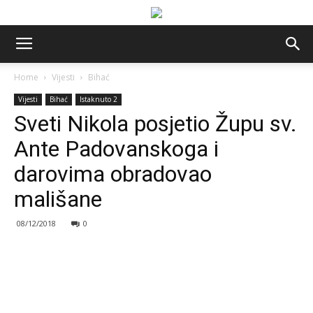
Home
Vijesti
Bihać
Vijesti
Bihać
Istaknuto 2
Sveti Nikola posjetio Župu sv.
Ante Padovanskoga i
darovima obradovao
mališane
08/12/2018
0