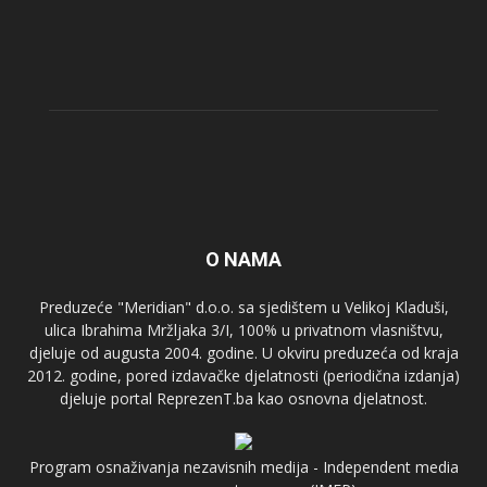
O NAMA
Preduzeće "Meridian" d.o.o. sa sjedištem u Velikoj Kladuši,
ulica Ibrahima Mržljaka 3/I, 100% u privatnom vlasništvu,
djeluje od augusta 2004. godine. U okviru preduzeća od kraja
2012. godine, pored izdavačke djelatnosti (periodična izdanja)
djeluje portal ReprezenT.ba kao osnovna djelatnost.
Program osnaživanja nezavisnih medija - Independent media