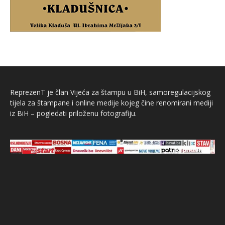
ReprezenT je član Vijeća za štampu u BiH, samoregulacijskog
tijela za štampane i online medije kojeg čine renomirani mediji
iz BiH – pogledati priloženu fotografiju.