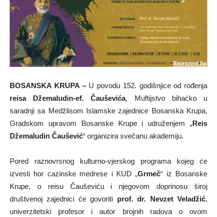
BOSANSKA KRUPA –
U povodu 152. godišnjice od rođenja
reisa Džemaludin-ef. Čauševića
, Muftijstvo bihaćko u
saradnji sa Medžlisom Islamske zajednice Bosanska Krupa,
Gradskom upravom Bosanske Krupe i udruženjem „
Reis
Džemaludin Čaušević
“ organizira svečanu akademiju.
Pored raznovrsnog kulturno-vjerskog programa kojeg će
izvesti hor cazinske medrese i KUD „
Grmeč
“ iz Bosanske
Krupe, o reisu Čauševiću i njegovom doprinosu široj
društvenoj zajednici će govoriti
prof. dr. Nevzet Veladžić
,
univerzitetski profesor i autor brojnih radova o ovom