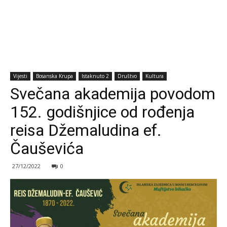
Vijesti
Bosanska Krupa
Istaknuto 2
Društvo
Kultura
Svečana akademija povodom
152. godišnjice od rođenja
reisa Džemaludina ef.
Čauševića
27/12/2022
0