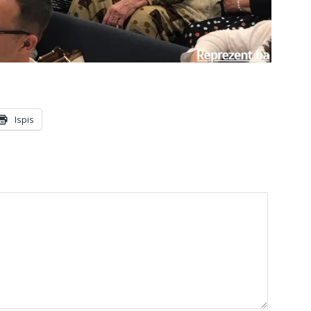
Ispis