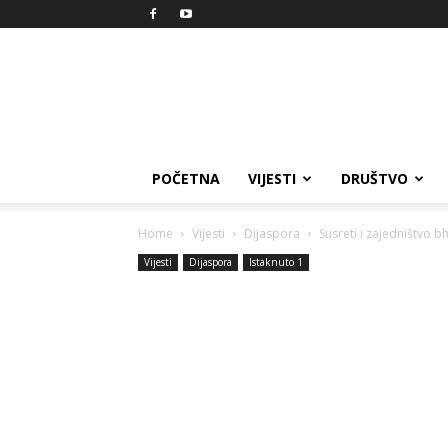
Reprezent
POČETNA
VIJESTI
DRUŠTVO
Home
Vijesti
Dijaspora
Susreti i zajedništvo bh
Vijesti
Dijaspora
Istaknuto 1