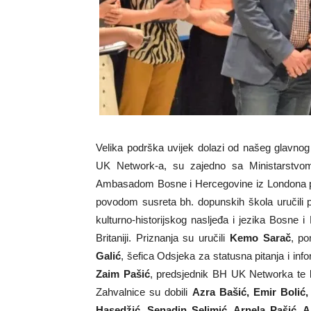
Velika podrška uvijek dolazi od našeg glavnog 
UK Network-a, su zajedno sa Ministarstvom
Ambasadom Bosne i Hercegovine iz Londona prepo
povodom susreta bh. dopunskih škola uručili p
kulturno-historijskog nasljeđa i jezika Bosne
Britaniji. Priznanja su uručili
Kemo Sarač
, po
Galić
, šefica Odsjeka za statusna pitanja i info
Zaim Pašić
, predsjednik BH UK Networka te
Zahvalnice su dobili
Azra Bašić, Emir Bolić,
Hasedžić, Senadin Selimić, Arnela Pašić, 