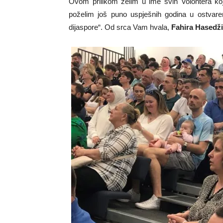
Ovom prilikom želim u ime svih Volontera koj
poželim još puno uspješnih godina u ostvarenj
dijaspore“. Od srca Vam hvala,
Fahira Hasedž