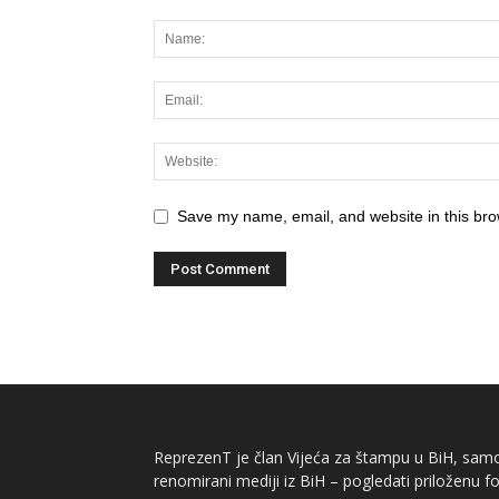
Save my name, email, and website in this bro
ReprezenT je član Vijeća za štampu u BiH, samor
renomirani mediji iz BiH – pogledati priloženu fo