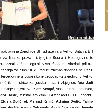
pokrovitelja Zajednice BH udruženja u Velikoj Britaniji, BH
 za ljudska prava i izbjeglice Bosne i Hercegovine te
znali važnu ulogu aktivista. Stoga su iskoristili priliku i
riznanja za njihov trud i rad te izniman doprinos očuvanju
 i Hercegovine u bosanskohercegovačkoj zajednici u Velikoj
moćnik ministrice za ljudska prava i izbjeglice,
Ana Judi
rmisanje iseljeništva,
Zlata Smajić
, viša stručna saradnica,
Igor Bašić
, minstar savjetnik u Ambasadi BiH u Londonu.
 Eldina Bolić, ef. Mersad Krnjić, Admina Dedić, Fahira
Alma Hrnčić, Amela Zahirović, Sabit Jakupović, Jasmin