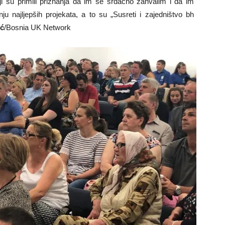
i su primili priznanja da im se srdačno zahvalim i da im
u najljepših projekata, a to su „Susreti i zajedništvo bh
ić
/Bosnia UK Network