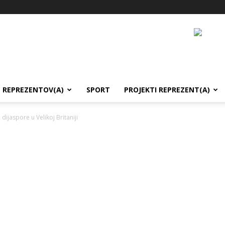
REPREZENTOV(A)
SPORT
PROJEKTI REPREZENT(A)
 dijaspore u Velikoj Britaniji