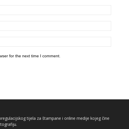
wser for the next time I comment.
egulacijskog tijela za štampane i online medije kojeg čine
tografiju.