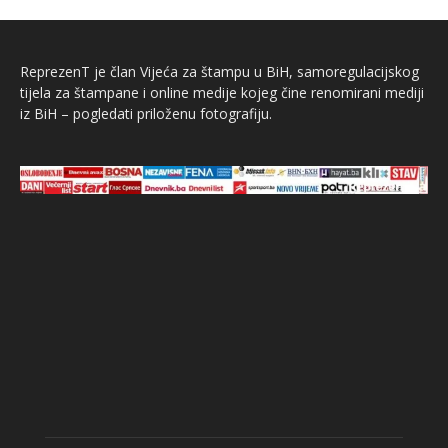
ReprezenT je član Vijeća za štampu u BiH, samoregulacijskog
tijela za štampane i online medije kojeg čine renomirani mediji
iz BiH – pogledati priloženu fotografiju.