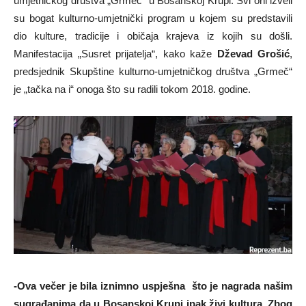
umjetničkog društva „Grmeč“ u Bosanskoj Krupi. Svi oni izveli
su bogat kulturno-umjetnički program u kojem su predstavili
dio kulture, tradicije i običaja krajeva iz kojih su došli.
Manifestacija „Susret prijatelja“, kako kaže
Dževad Grošić
,
predsjednik Skupštine kulturno-umjetničkog društva „Grmeč“
je „tačka na i“ onoga što su radili tokom 2018. godine.
-Ova večer je bila iznimno uspješna što je nagrada našim
sugrađanima da u Bosanskoj Krupi ipak živi kultura. Zbog