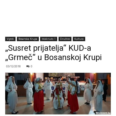
Vijesti
Bosanska Krupa
Istaknuto 1
Društvo
Kultura
„Susret prijatelja“ KUD-a
„Grmeč“ u Bosanskoj Krupi
03/12/2018
0