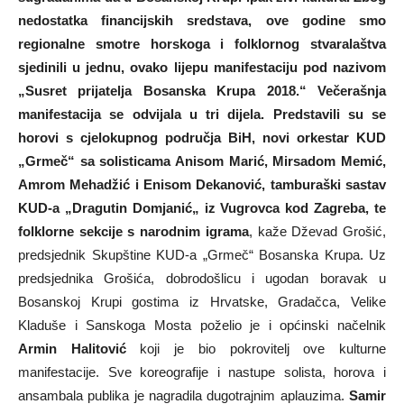
nedostatka financijskih sredstava, ove godine smo
regionalne smotre horskoga i folklornog stvaralaštva
sjedinili u jednu, ovako lijepu manifestaciju pod nazivom
„Susret prijatelja Bosanska Krupa 2018.“ Večerašnja
manifestacija se odvijala u tri dijela. Predstavili su se
horovi s cjelokupnog područja BiH, novi orkestar KUD
„Grmeč“ sa solisticama Anisom Marić, Mirsadom Memić,
Amrom Mehadžić i Enisom Dekanović, tamburaški sastav
KUD-a „Dragutin Domjanić„ iz Vugrovca kod Zagreba, te
folklorne sekcije s narodnim igrama
, kaže Dževad Grošić,
predsjednik Skupštine KUD-a „Grmeč“ Bosanska Krupa. Uz
predsjednika Grošića, dobrodošlicu i ugodan boravak u
Bosanskoj Krupi gostima iz Hrvatske, Gradačca, Velike
Kladuše i Sanskoga Mosta poželio je i općinski načelnik
Armin Halitović
koji je bio pokrovitelj ove kulturne
manifestacije. Sve koreografije i nastupe solista, horova i
ansambala publika je nagradila dugotrajnim aplauzima.
Samir