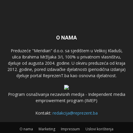
O NAMA
Preduzeće "Meridian" d.o.o. sa sjedištem u Velikoj Kladuši,
ulica Ibrahima Mržljaka 3/I, 100% u privatnom vlasništvu,
djeluje od augusta 2004. godine. U okviru preduzeća od kraja
2012. godine, pored izdavačke djelatnosti (periodična izdanja)
djeluje portal ReprezenT.ba kao osnovna djelatnost.
Program osnaživanja nezavisnih medija - Independent media
emprowerment program (IMEP)
Kontakt:
redakcija@reprezent.ba
O nama
Marketing
Impressum
Uslovi korištenja