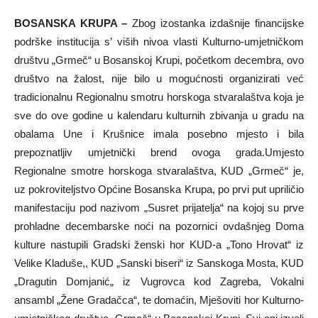
BOSANSKA KRUPA –
Zbog izostanka izdašnije financijske
podrške institucija s’ viših nivoa vlasti Kulturno-umjetničkom
društvu „Grmeč“ u Bosanskoj Krupi, početkom decembra, ovo
društvo na žalost, nije bilo u mogućnosti organizirati već
tradicionalnu Regionalnu smotru horskoga stvaralaštva koja je
sve do ove godine u kalendaru kulturnih zbivanja u gradu na
obalama Une i Krušnice imala posebno mjesto i bila
prepoznatljiv umjetnički brend ovoga grada.Umjesto
Regionalne smotre horskoga stvaralaštva, KUD „Grmeč“ je,
uz pokroviteljstvo Općine Bosanska Krupa, po prvi put upriličio
manifestaciju pod nazivom „Susret prijatelja“ na kojoj su prve
prohladne decembarske noći na pozornici ovdašnjeg Doma
kulture nastupili Gradski ženski hor KUD-a „Tono Hrovat“ iz
Velike Kladuše,, KUD „Sanski biseri“ iz Sanskoga Mosta, KUD
„Dragutin Domjanić„ iz Vugrovca kod Zagreba, Vokalni
ansambl „Žene Gradačca“, te domaćin, Mješoviti hor Kulturno-