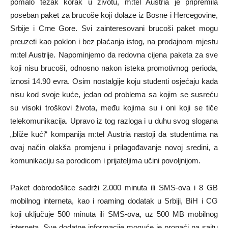
pomalo težak korak u životu, m:tel Austria je pripremila
poseban paket za brucoše koji dolaze iz Bosne i Hercegovine,
Srbije i Crne Gore. Svi zainteresovani brucoši paket mogu
preuzeti kao poklon i bez plaćanja istog, na prodajnom mjestu
m:tel Austrije. Napominjemo da redovna cijena paketa za sve
koji nisu brucoši, odnosno nakon isteka promotivnog perioda,
iznosi 14.90 evra. Osim nostalgije koju studenti osjećaju kada
nisu kod svoje kuće, jedan od problema sa kojim se susreću
su visoki troškovi života, među kojima su i oni koji se tiče
telekomunikacija. Upravo iz tog razloga i u duhu svog slogana
„bliže kući“ kompanija m:tel Austria nastoji da studentima na
ovaj način olakša promjenu i prilagođavanje novoj sredini, a
komunikaciju sa porodicom i prijateljima učini povoljnijom.
Paket dobrodošlice sadrži 2.000 minuta ili SMS-ova i 8 GB
mobilnog interneta, kao i roaming dodatak u Srbiji, BiH i CG
koji uključuje 500 minuta ili SMS-ova, uz 500 MB mobilnog
interneta. Sve dodatne informacije moguće je pronaći na sajtu