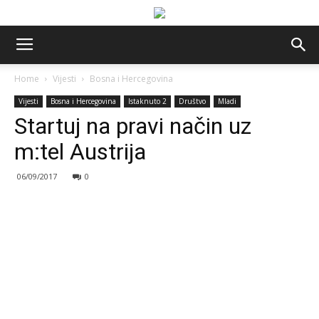
Home
Vijesti
Bosna i Hercegovina
Vijesti
Bosna i Hercegovina
Istaknuto 2
Društvo
Mladi
Startuj na pravi način uz
m:tel Austrija
06/09/2017
0