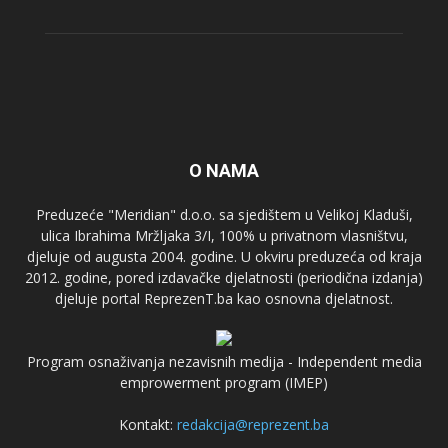
O NAMA
Preduzeće "Meridian" d.o.o. sa sjedištem u Velikoj Kladuši,
ulica Ibrahima Mržljaka 3/I, 100% u privatnom vlasništvu,
djeluje od augusta 2004. godine. U okviru preduzeća od kraja
2012. godine, pored izdavačke djelatnosti (periodična izdanja)
djeluje portal ReprezenT.ba kao osnovna djelatnost.
Program osnaživanja nezavisnih medija - Independent media
emprowerment program (IMEP)
Kontakt:
redakcija@reprezent.ba