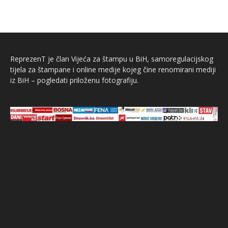
ReprezenT je član Vijeća za štampu u BiH, samoregulacijskog
tijela za štampane i online medije kojeg čine renomirani mediji
iz BiH – pogledati priloženu fotografiju.