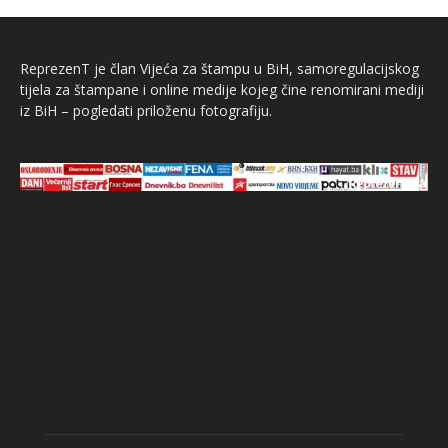
ReprezenT je član Vijeća za štampu u BiH, samoregulacijskog
tijela za štampane i online medije kojeg čine renomirani mediji
iz BiH – pogledati priloženu fotografiju.