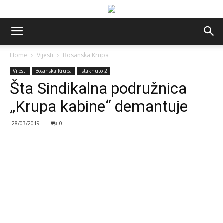
Home
Vijesti
Bosanska Krupa
Vijesti
Bosanska Krupa
Istaknuto 2
Šta Sindikalna podružnica
„Krupa kabine“ demantuje
28/03/2019
0