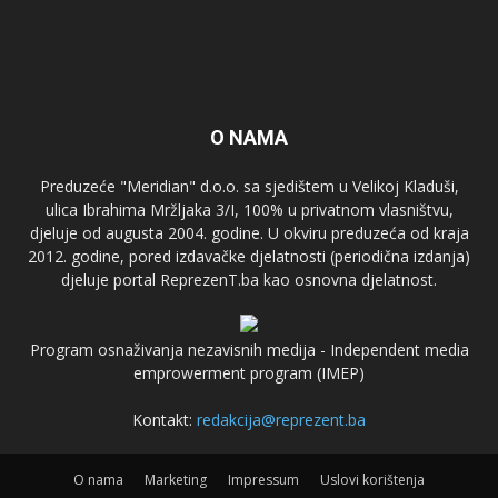
O NAMA
Preduzeće "Meridian" d.o.o. sa sjedištem u Velikoj Kladuši,
ulica Ibrahima Mržljaka 3/I, 100% u privatnom vlasništvu,
djeluje od augusta 2004. godine. U okviru preduzeća od kraja
2012. godine, pored izdavačke djelatnosti (periodična izdanja)
djeluje portal ReprezenT.ba kao osnovna djelatnost.
Program osnaživanja nezavisnih medija - Independent media
emprowerment program (IMEP)
Kontakt:
redakcija@reprezent.ba
O nama
Marketing
Impressum
Uslovi korištenja