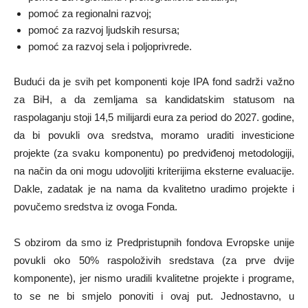
pomoć za regionalni razvoj;
pomoć za razvoj ljudskih resursa;
pomoć za razvoj sela i poljoprivrede.
Budući da je svih pet komponenti koje IPA fond sadrži važno
za BiH, a da zemljama sa kandidatskim statusom na
raspolaganju stoji 14,5 milijardi eura za period do 2027. godine,
da bi povukli ova sredstva, moramo uraditi investicione
projekte (za svaku komponentu) po predviđenoj metodologiji,
na način da oni mogu udovoljiti kriterijima eksterne evaluacije.
Dakle, zadatak je na nama da kvalitetno uradimo projekte i
povučemo sredstva iz ovoga Fonda.
S obzirom da smo iz Predpristupnih fondova Evropske unije
povukli oko 50% raspoloživih sredstava (za prve dvije
komponente), jer nismo uradili kvalitetne projekte i programe,
to se ne bi smjelo ponoviti i ovaj put. Jednostavno, u