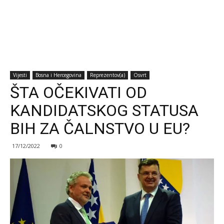
Vijesti
Bosna i Hercegovina
Reprezentov(a)
Osvrt
ŠTA OČEKIVATI OD
KANDIDATSKOG STATUSA
BIH ZA ČALNSTVO U EU?
17/12/2022
0