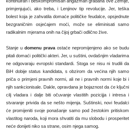
kontinuiran i beskompromisan angažman građana ove Zemlje,
primjenjujući, ako treba, i Lenjinov tip revolucije. Jer, teška
bolest koja je zahvatila domaće političke feudalce, opsjednute
bezgraničnim osjećajem moći, može se eliminisati samo
radikalnim mjerama onih na čijoj grbači odlično žive.
Stanje u
domenu prava
ostaće nepromijenjeno ako se budu
pitali domaći politički akteri. Jer, u suštini, ovdašnjim vladarima
ne odgovaraju evropski standardi. Stoga se nisu ni trudili da
BiH dobije status kandidata, s obzirom da većina njih samo
priča o primjeni pravnih normi, ali ne i pravnih normi koje bi i
njih sankcionisale. Dakle, opravdana je bojaznost da će ključni
cilj vladara i dalje biti očuvanje vlastitih pozicijja i intresa i
stvaranje privida da se nešto mijenja. Suštinski, novi feudalci
će promijeniti svoje ponašanje samo pod žestokim pritiskom
vlastitog naroda, koji mora shvatiti da mu slobodu i prosperitet
neće donijeti niko sa strane, osim njega samog.