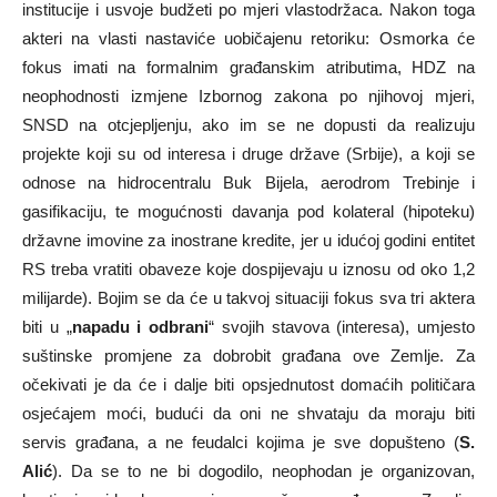
institucije i usvoje budžeti po mjeri vlastodržaca. Nakon toga
akteri na vlasti nastaviće uobičajenu retoriku: Osmorka će
fokus imati na formalnim građanskim atributima, HDZ na
neophodnosti izmjene Izbornog zakona po njihovoj mjeri,
SNSD na otcjepljenju, ako im se ne dopusti da realizuju
projekte koji su od interesa i druge države (Srbije), a koji se
odnose na hidrocentralu Buk Bijela, aerodrom Trebinje i
gasifikaciju, te mogućnosti davanja pod kolateral (hipoteku)
državne imovine za inostrane kredite, jer u idućoj godini entitet
RS treba vratiti obaveze koje dospijevaju u iznosu od oko 1,2
milijarde). Bojim se da će u takvoj situaciji fokus sva tri aktera
biti u „
napadu i odbrani
“ svojih stavova (interesa), umjesto
suštinske promjene za dobrobit građana ove Zemlje. Za
očekivati je da će i dalje biti opsjednutost domaćih političara
osjećajem moći, budući da oni ne shvataju da moraju biti
servis građana, a ne feudalci kojima je sve dopušteno (
S.
Alić
). Da se to ne bi dogodilo, neophodan je organizovan,