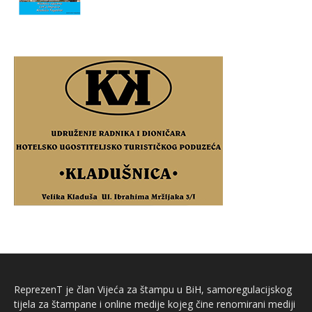
ReprezenT je član Vijeća za štampu u BiH, samoregulacijskog
tijela za štampane i online medije kojeg čine renomirani mediji