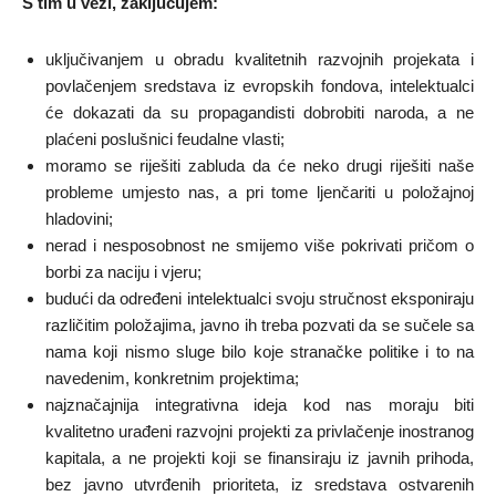
S tim u vezi, zaključujem:
uključivanjem u obradu kvalitetnih razvojnih projekata i
povlačenjem sredstava iz evropskih fondova, intelektualci
će dokazati da su propagandisti dobrobiti naroda, a ne
plaćeni poslušnici feudalne vlasti;
moramo se riješiti zabluda da će neko drugi riješiti naše
probleme umjesto nas, a pri tome ljenčariti u položajnoj
hladovini;
nerad i nesposobnost ne smijemo više pokrivati pričom o
borbi za naciju i vjeru;
budući da određeni intelektualci svoju stručnost eksponiraju
različitim položajima, javno ih treba pozvati da se sučele sa
nama koji nismo sluge bilo koje stranačke politike i to na
navedenim, konkretnim projektima;
najznačajnija integrativna ideja kod nas moraju biti
kvalitetno urađeni razvojni projekti za privlačenje inostranog
kapitala, a ne projekti koji se finansiraju iz javnih prihoda,
bez javno utvrđenih prioriteta, iz sredstava ostvarenih