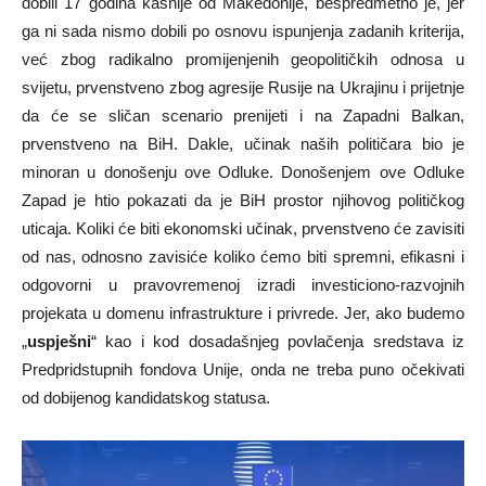
dobili 17 godina kasnije od Makedonije, bespredmetno je, jer
ga ni sada nismo dobili po osnovu ispunjenja zadanih kriterija,
već zbog radikalno promijenjenih geopolitičkih odnosa u
svijetu, prvenstveno zbog agresije Rusije na Ukrajinu i prijetnje
da će se sličan scenario prenijeti i na Zapadni Balkan,
prvenstveno na BiH. Dakle, učinak naših političara bio je
minoran u donošenju ove Odluke. Donošenjem ove Odluke
Zapad je htio pokazati da je BiH prostor njihovog političkog
uticaja. Koliki će biti ekonomski učinak, prvenstveno će zavisiti
od nas, odnosno zavisiće koliko ćemo biti spremni, efikasni i
odgovorni u pravovremenoj izradi investiciono-razvojnih
projekata u domenu infrastrukture i privrede. Jer, ako budemo
„
uspješni
“ kao i kod dosadašnjeg povlačenja sredstava iz
Predpridstupnih fondova Unije, onda ne treba puno očekivati
od dobijenog kandidatskog statusa.