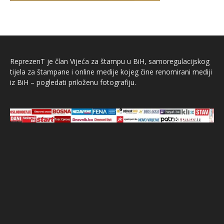
ReprezenT je član Vijeća za štampu u BiH, samoregulacijskog
tijela za štampane i online medije kojeg čine renomirani mediji
iz BiH – pogledati priloženu fotografiju.