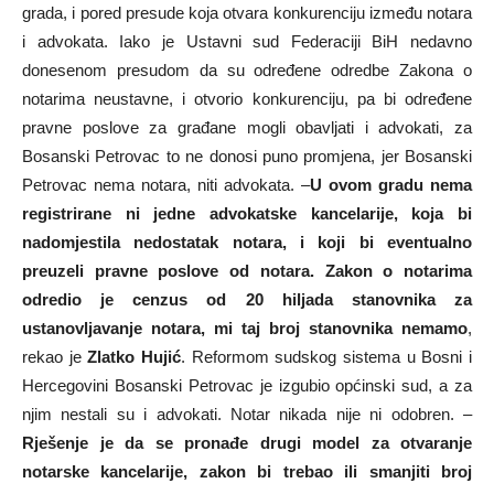
grada, i pored presude koja otvara konkurenciju između notara
i advokata. Iako je Ustavni sud Federaciji BiH nedavno
donesenom presudom da su određene odredbe Zakona o
notarima neustavne, i otvorio konkurenciju, pa bi određene
pravne poslove za građane mogli obavljati i advokati, za
Bosanski Petrovac to ne donosi puno promjena, jer Bosanski
Petrovac nema notara, niti advokata. –
U ovom gradu nema
registrirane ni jedne advokatske kancelarije, koja bi
nadomjestila nedostatak notara, i koji bi eventualno
preuzeli pravne poslove od notara. Zakon o notarima
odredio je cenzus od 20 hiljada stanovnika za
ustanovljavanje notara, mi taj broj stanovnika nemamo
,
rekao je
Zlatko Hujić
. Reformom sudskog sistema u Bosni i
Hercegovini Bosanski Petrovac je izgubio općinski sud, a za
njim nestali su i advokati. Notar nikada nije ni odobren. –
Rješenje je da se pronađe drugi model za otvaranje
notarske kancelarije, zakon bi trebao ili smanjiti broj