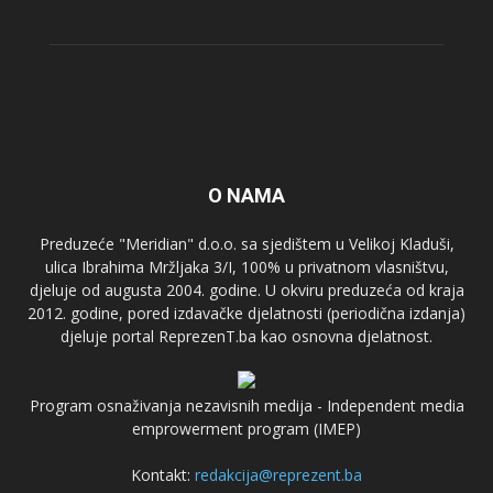
O NAMA
Preduzeće "Meridian" d.o.o. sa sjedištem u Velikoj Kladuši,
ulica Ibrahima Mržljaka 3/I, 100% u privatnom vlasništvu,
djeluje od augusta 2004. godine. U okviru preduzeća od kraja
2012. godine, pored izdavačke djelatnosti (periodična izdanja)
djeluje portal ReprezenT.ba kao osnovna djelatnost.
Program osnaživanja nezavisnih medija - Independent media
emprowerment program (IMEP)
Kontakt:
redakcija@reprezent.ba