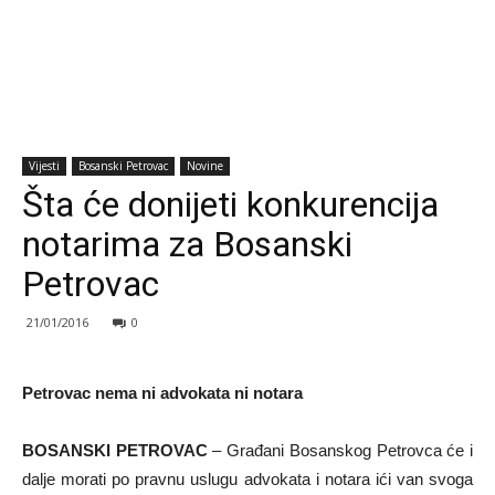
Vijesti
Bosanski Petrovac
Novine
Šta će donijeti konkurencija
notarima za Bosanski
Petrovac
21/01/2016
0
Petrovac nema ni advokata ni notara
BOSANSKI PETROVAC
– Građani Bosanskog Petrovca će i
dalje morati po pravnu uslugu advokata i notara ići van svoga