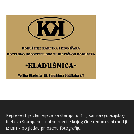
ReprezenT je član Vijeća za štampu u BiH, samoregulacijskog
tijela za štampane i online medije kojeg čine renomirani mediji
iz BiH – pogledati priloženu fotografiju.