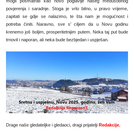
mogli posmatrati kao novo poglavlje našeg međusobnog
povjerenja i saradnje. Stoga je vrlo bitno, u pravo vrijeme,
zapitati se gdje se nalazimo, te šta nam je mogućnost i
potreba činiti. Naravno, sve s’ ciljem da u Novu godinu
krenemo još boljim, prosperitetnijim putem. Neka taj put bude
trnovit i naporan, ali neka bude bezbjedan i uspješan.
Drage naše gledateljke i gledaoci, dragi prijatelji
Redakcije
,