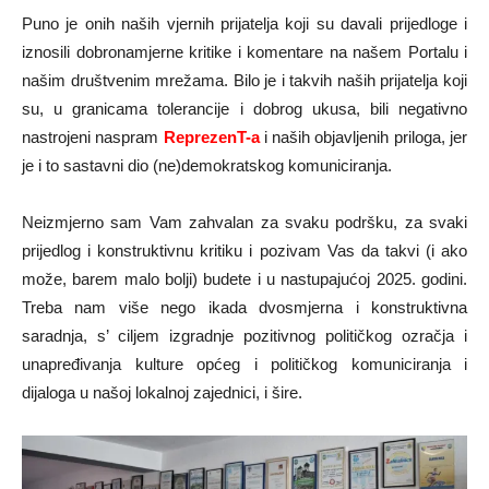
Puno je onih naših vjernih prijatelja koji su davali prijedloge i
iznosili dobronamjerne kritike i komentare na našem Portalu i
našim društvenim mrežama. Bilo je i takvih naših prijatelja koji
su, u granicama tolerancije i dobrog ukusa, bili negativno
nastrojeni naspram
ReprezenT-a
i naših objavljenih priloga, jer
je i to sastavni dio (ne)demokratskog komuniciranja.
Neizmjerno sam Vam zahvalan za svaku podršku, za svaki
prijedlog i konstruktivnu kritiku i pozivam Vas da takvi (i ako
može, barem malo bolji) budete i u nastupajućoj 2025. godini.
Treba nam više nego ikada dvosmjerna i konstruktivna
saradnja, s’ ciljem izgradnje pozitivnog političkog ozračja i
unapređivanja kulture općeg i političkog komuniciranja i
dijaloga u našoj lokalnoj zajednici, i šire.