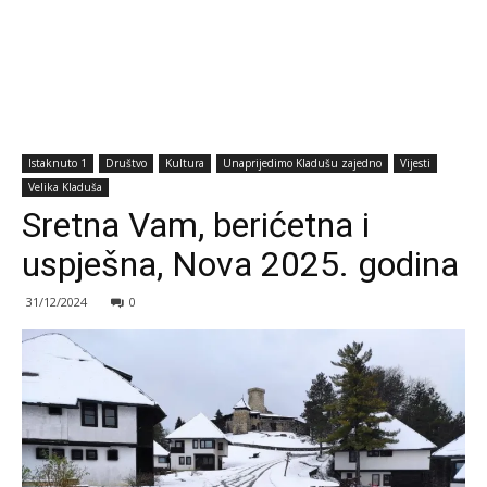
Istaknuto 1
Društvo
Kultura
Unaprijedimo Kladušu zajedno
Vijesti
Velika Kladuša
Sretna Vam, berićetna i
uspješna, Nova 2025. godina
31/12/2024
0