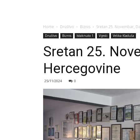
Home
Društvo
Biznis
Sretan 25. Novembar, Da
Društvo
Biznis
Istaknuto 1
Vijesti
Velika Kladuša
Sretan 25. Nove
Hercegovine
25/11/2024
0