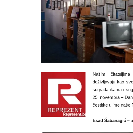
Našim čitateljim
doživljavaju kao s
sugrađankama i sug
25. novembra – Dana
čestitke u ime naše 
Esad Šabanagić
– u