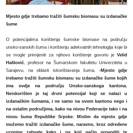
Mjesto gdje trebamo tražiti šumsku biomasu su izdanačke
šume
O potencijalima korištenja šumske biomase na području
unsko-sanskih šuma i korištenju adekvatnih tehnologija koje bi
se mogle primijeniti za njihovo korištenje govorio je
Velid
Halilović
, profesor na Šumarskom fakultetu Univerziteta u
Sarajevu, na oblasti iskorištavanja šuma.
-Mjesto gdje
trebamo tražiti šumsku biomasu su izdanačke šume kojih
ima ovdje na području Unsko-sanskoga kantona.
Neiskorišten je taj drvni potencijal koji se nalazi u
izdanačkim šumama, i ne samo na ovom kantonu nego i
na ostalim područjima, kako na nivou Federacije tako i na
nivou šuma Republike Srpske. Mislim da mjesto gdje
možemo tražiti izdanačke šume, naravno, kroz određene
uzgojne zahvate kako i na koji način provoditi te