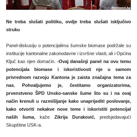
Ne treba slušati politiku, ovdje treba slušati isključivo
struku
Panel-diskusiju o potencijalima šumske biomase podržale su
institucije kantonalne zakonodavne i izvršne vlasti, ali i Općina
Ključ kao njen domaćin.
-Ovaj današnji panel na ovu temu
potencijala biomase i iskoristivosti nje u samom
privrednom razvoju Kantona je zaista značajna tema za
nas. Pohvaljujemo je, čestitamo organizatorima,
prvenstveno ŠPD Unsko-sanske šume što su i na ovaj
način krenuli u razmišljanje kako unaprijediti poslovanje,
kako otvoriti nekakve nove teme i iskoristiti potencijal
naših šuma,
kaže
Zikrija Duraković,
predsjedavajući
Skupštine USK-a.