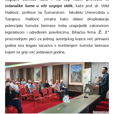
izdanačke šume u viši uzgojni oblik
, kaže prof. dr. Velid
Halilović, profesor na Šumarskom fakultetu Univerziteta u
Sarajevu. Halilović smatra kako oblast eksploatacije
potencijala šumske biomase treba unaprijediti zakonskom
legislativom i određenim pravilnicima. Bihaćka firma „
Č. J
.“
proizvodnjom peći za jednog austrijskog kupca već petnaest
godina ima bogato iskustvo s korištenjem šumske biomase
kojom se griju već jedanaest godina.