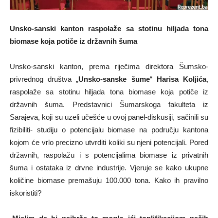
Unsko-sanski kanton raspolaže sa stotinu hiljada tona
biomase koja potiče iz državnih šuma
Unsko-sanski kanton, prema riječima direktora Šumsko-
privrednog društva „
Unsko-sanske šume
“
Harisa Koljića
,
raspolaže sa stotinu hiljada tona biomase koja potiče iz
državnih šuma. Predstavnici Šumarskoga fakulteta iz
Sarajeva, koji su uzeli učešće u ovoj panel-diskusiji, sačinili su
fizibiliti- studiju o potencijalu biomase na području kantona
kojom će vrlo precizno utvrditi koliki su njeni potencijali. Pored
državnih, raspolažu i s potencijalima biomase iz privatnih
šuma i ostataka iz drvne industrije. Vjeruje se kako ukupne
količine biomase premašuju 100.000 tona. Kako ih pravilno
iskoristiti?