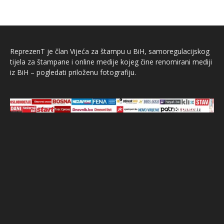
ReprezenT je član Vijeća za štampu u BiH, samoregulacijskog
tijela za štampane i online medije kojeg čine renomirani mediji
iz BiH – pogledati priloženu fotografiju.