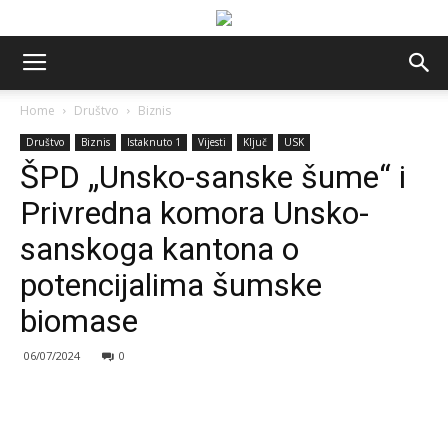
Home
Društvo
Biznis
Društvo
Biznis
Istaknuto 1
Vijesti
Ključ
USK
ŠPD „Unsko-sanske šume“ i
Privredna komora Unsko-
sanskoga kantona o
potencijalima šumske
biomase
06/07/2024
0