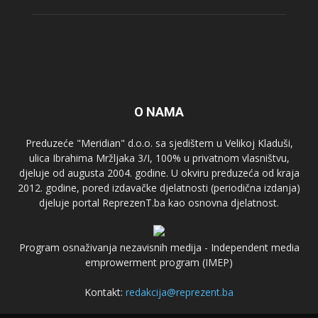
O NAMA
Preduzeće "Meridian" d.o.o. sa sjedištem u Velikoj Kladuši,
ulica Ibrahima Mržljaka 3/I, 100% u privatnom vlasništvu,
djeluje od augusta 2004. godine. U okviru preduzeća od kraja
2012. godine, pored izdavačke djelatnosti (periodična izdanja)
djeluje portal ReprezenT.ba kao osnovna djelatnost.
Program osnaživanja nezavisnih medija - Independent media
emprowerment program (IMEP)
Kontakt:
redakcija@reprezent.ba