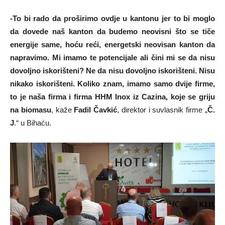
-To bi rado da proširimo ovdje u kantonu jer to bi moglo
da dovede naš kanton da budemo neovisni što se tiče
energije same, hoću reći, energetski neovisan kanton da
napravimo. Mi imamo te potencijale ali čini mi se da nisu
dovoljno iskorišteni? Ne da nisu dovoljno iskorišteni. Nisu
nikako iskorišteni. Koliko znam, imamo samo dvije firme,
to je naša firma i firma HHM Inox iz Cazina, koje se griju
na biomasu
, kaže
Fadil Čavkić
, direktor i suvlasnik firme „
Č.
J
.“ u Bihaću.