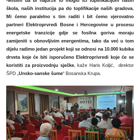
-Mislim da bi najbrže to moglo ići toplifikacijom naših
škola, naših institucija pa do toplifikacije naših gradova.
Mi ćemo paralelno s tim raditi i bit ćemo vjerovatno
partneri Elektroprvredi Bosne i Hercegovine u procesu
energetske tranzicije gdje se fosilna goriva moraju
zamijeniti s obnovljivim energentima, tako da već u tom
dijelu radimo jedan projekt koji se odnosi na 10.000 kubika
drveta koje će biti isporučeno Elektroprivredi koje će se
koristiti za proizvodnju sječke
, kaže Haris Koljić, direktor
ŠPD „
Unsko-sanske šume
“ Bosanska Krupa.