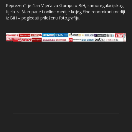
ReprezenT je član Vijeća za štampu u BiH, samoregulacijskog
tijela za štampane i online medije kojeg čine renomirani mediji
iz BiH – pogledati priloženu fotografiju.