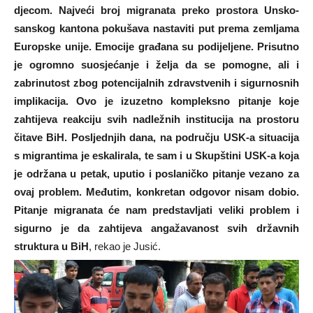
djecom. Najveći broj migranata preko prostora Unsko-
sanskog kantona pokušava nastaviti put prema zemljama
Europske unije. Emocije građana su podijeljene. Prisutno
je ogromno suosjećanje i želja da se pomogne, ali i
zabrinutost zbog potencijalnih zdravstvenih i sigurnosnih
implikacija. Ovo je izuzetno kompleksno pitanje koje
zahtijeva reakciju svih nadležnih institucija na prostoru
čitave BiH. Posljednjih dana, na području USK-a situacija
s migrantima je eskalirala, te sam i u Skupštini USK-a koja
je održana u petak, uputio i poslaničko pitanje vezano za
ovaj problem. Međutim, konkretan odgovor nisam dobio.
Pitanje migranata će nam predstavljati veliki problem i
sigurno je da zahtijeva angažavanost svih državnih
struktura u BiH
, rekao je Jusić.