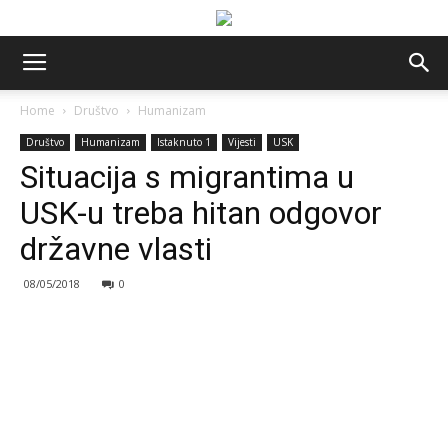
Home
Društvo
Humanizam
Društvo
Humanizam
Istaknuto 1
Vijesti
USK
Situacija s migrantima u
USK-u treba hitan odgovor
državne vlasti
08/05/2018
0