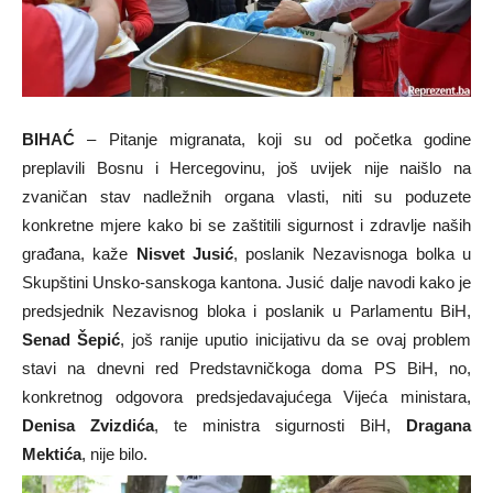
BIHAĆ
– Pitanje migranata, koji su od početka godine
preplavili Bosnu i Hercegovinu, još uvijek nije naišlo na
zvaničan stav nadležnih organa vlasti, niti su poduzete
konkretne mjere kako bi se zaštitili sigurnost i zdravlje naših
građana, kaže
Nisvet Jusić
, poslanik Nezavisnoga bolka u
Skupštini Unsko-sanskoga kantona. Jusić dalje navodi kako je
predsjednik Nezavisnog bloka i poslanik u Parlamentu BiH,
Senad Šepić
, još ranije uputio inicijativu da se ovaj problem
stavi na dnevni red Predstavničkoga doma PS BiH, no,
konkretnog odgovora predsjedavajućega Vijeća ministara,
Denisa Zvizdića
, te ministra sigurnosti BiH,
Dragana
Mektića
, nije bilo.