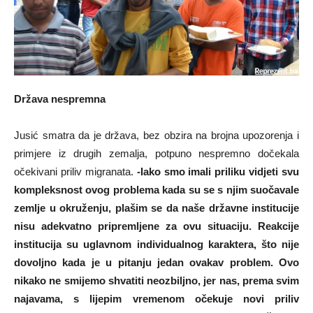
Država nespremna
Jusić smatra da je država, bez obzira na brojna upozorenja i
primjere iz drugih zemalja, potpuno nespremno dočekala
očekivani priliv migranata.
-Iako smo imali priliku vidjeti svu
kompleksnost ovog problema kada su se s njim suočavale
zemlje u okruženju, plašim se da naše državne institucije
nisu adekvatno pripremljene za ovu situaciju. Reakcije
institucija su uglavnom individualnog karaktera, što nije
dovoljno kada je u pitanju jedan ovakav problem. Ovo
nikako ne smijemo shvatiti neozbiljno, jer nas, prema svim
najavama, s lijepim vremenom očekuje novi priliv