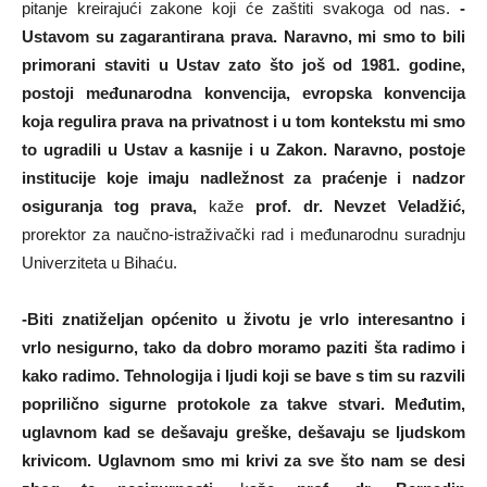
pitanje kreirajući zakone koji će zaštiti svakoga od nas.
-
Ustavom su zagarantirana prava. Naravno, mi smo to bili
primorani staviti u Ustav zato što još od 1981. godine,
postoji međunarodna konvencija, evropska konvencija
koja regulira prava na privatnost i u tom kontekstu mi smo
to ugradili u Ustav a kasnije i u Zakon. Naravno, postoje
institucije koje imaju nadležnost za praćenje i nadzor
osiguranja tog prava,
kaže
prof. dr. Nevzet Veladžić,
prorektor za naučno-istraživački rad i međunarodnu suradnju
Univerziteta u Bihaću.
-Biti znatiželjan općenito u životu je vrlo interesantno i
vrlo nesigurno, tako da dobro moramo paziti šta radimo i
kako radimo. Tehnologija i ljudi koji se bave s tim su razvili
poprilično sigurne protokole za takve stvari. Međutim,
uglavnom kad se dešavaju greške, dešavaju se ljudskom
krivicom. Uglavnom smo mi krivi za sve što nam se desi