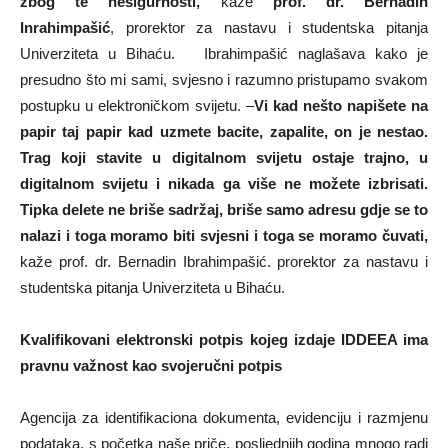
zbog te nesigurnosti,
kaže
prof. dr. Bernadin
Inrahimpašić
, prorektor za nastavu i studentska pitanja
Univerziteta u Bihaću. Ibrahimpašić naglašava kako je
presudno što mi sami, svjesno i razumno pristupamo svakom
postupku u elektroničkom svijetu. –
Vi kad nešto napišete na
papir taj papir kad uzmete bacite, zapalite, on je nestao.
Trag koji stavite u digitalnom svijetu ostaje trajno, u
digitalnom svijetu i nikada ga više ne možete izbrisati.
Tipka delete ne briše sadržaj, briše samo adresu gdje se to
nalazi i toga moramo biti svjesni i toga se moramo čuvati,
kaže prof. dr. Bernadin Ibrahimpašić. prorektor za nastavu i
studentska pitanja Univerziteta u Bihaću.
Kvalifikovani elektronski potpis kojeg izdaje IDDEEA ima
pravnu važnost kao svojeručni potpis
Agencija za identifikaciona dokumenta, evidenciju i razmjenu
podataka, s početka naše priče, posljednjih godina mnogo radi