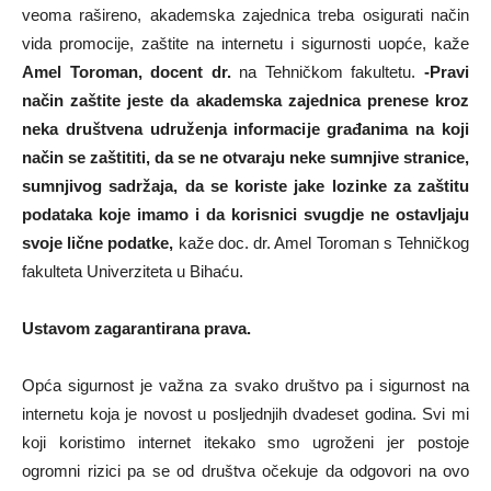
veoma rašireno, akademska zajednica treba osigurati način
vida promocije, zaštite na internetu i sigurnosti uopće, kaže
Amel Toroman, docent dr.
na Tehničkom fakultetu.
-Pravi
način zaštite jeste da akademska zajednica prenese kroz
neka društvena udruženja informacije građanima na koji
način se zaštititi, da se ne otvaraju neke sumnjive stranice,
sumnjivog sadržaja, da se koriste jake lozinke za zaštitu
podataka koje imamo i da korisnici svugdje ne ostavljaju
svoje lične podatke,
kaže doc. dr. Amel Toroman s Tehničkog
fakulteta Univerziteta u Bihaću.
Ustavom zagarantirana prava.
Opća sigurnost je važna za svako društvo pa i sigurnost na
internetu koja je novost u posljednjih dvadeset godina. Svi mi
koji koristimo internet itekako smo ugroženi jer postoje
ogromni rizici pa se od društva očekuje da odgovori na ovo