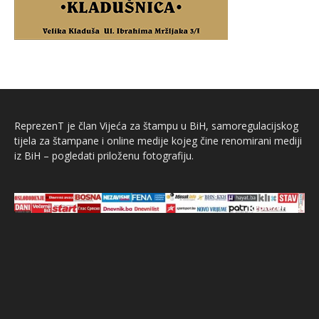
ReprezenT je član Vijeća za štampu u BiH, samoregulacijskog
tijela za štampane i online medije kojeg čine renomirani mediji
iz BiH – pogledati priloženu fotografiju.