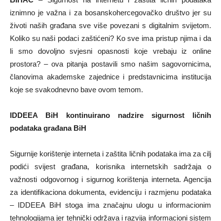
iznimno je važna i za bosanskohercegovačko društvo jer su
životi naših građana sve više povezani s digitalnim svijetom.
Koliko su naši podaci zaštićeni? Ko sve ima pristup njima i da
li smo dovoljno svjesni opasnosti koje vrebaju iz online
prostora? – ova pitanja postavili smo našim sagovornicima,
članovima akademske zajednice i predstavnicima institucija
koje se svakodnevno bave ovom temom.
IDDEEA BiH kontinuirano nadzire sigurnost ličnih
podataka građana BiH
Sigurnije korištenje interneta i zaštita ličnih podataka ima za cilj
podići svijest građana, korisnika internetskih sadržaja o
važnosti odgovornog i sigurnog korištenja interneta. Agencija
za identifikaciona dokumenta, evidenciju i razmjenu podataka
– IDDEEA BiH stoga ima značajnu ulogu u informacionim
tehnologijama jer tehnički održava i razvija informacioni sistem