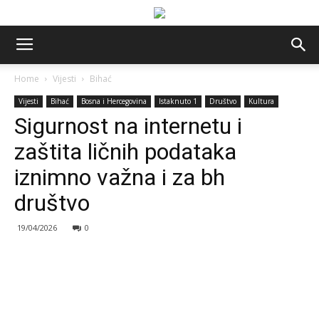
Home
Vijesti
Bihać
Vijesti
Bihać
Bosna i Hercegovina
Istaknuto 1
Društvo
Kultura
Sigurnost na internetu i
zaštita ličnih podataka
iznimno važna i za bh
društvo
19/04/2026
0