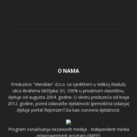
O NAMA
Preduzeće "Meridian" d.o.o. sa sjedištem u Velikoj Kladuši,
ulica Ibrahima Mržljaka 3/I, 100% u privatnom vlasništvu,
djeluje od augusta 2004. godine. U okviru preduzeća od kraja
2012. godine, pored izdavačke djelatnosti (periodična izdanja)
djeluje portal ReprezenT.ba kao osnovna djelatnost.
Program osnaživanja nezavisnih medija - Independent media
emprowerment program (IMEP)