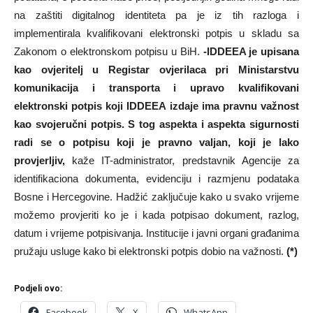
na zaštiti digitalnog identiteta pa je iz tih razloga i
implementirala kvalifikovani elektronski potpis u skladu sa
Zakonom o elektronskom potpisu u BiH.
-IDDEEA je upisana
kao ovjeritelj u Registar ovjerilaca pri Ministarstvu
komunikacija i transporta i upravo kvalifikovani
elektronski potpis koji IDDEEA izdaje ima pravnu važnost
kao svojeručni potpis. S tog aspekta i aspekta sigurnosti
radi se o potpisu koji je pravno valjan, koji je lako
provjerljiv,
kaže IT-administrator, predstavnik Agencije za
identifikaciona dokumenta, evidenciju i razmjenu podataka
Bosne i Hercegovine. Hadžić zaključuje kako u svako vrijeme
možemo provjeriti ko je i kada potpisao dokument, razlog,
datum i vrijeme potpisivanja. Institucije i javni organi građanima
pružaju usluge kako bi elektronski potpis dobio na važnosti.
(*)
Podjeli ovo:
Facebook
X
WhatsApp