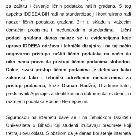
za zaštitu i čuvanje ličnih podataka naših građana. S tog
aspekta IDDEEA BiH radi na standardizaciji i kontinuirano radi
nadzor ličnih podataka građana BiH u skladu s važećim
domaćim propisima i međunarodnim standardima. –
Lični
podaci građana danas nalaze se u evidencijama koje
upravo IDDEEA održava i tehnički dizajnira i na taj način
odgovorno pristupa zaštiti ličnih podataka na način da
niko nema pravo da pristupi ličnim podacima slobodno.
Dakle, svaki pristup ličnim podacima je definisan kako
zakonski tako i tehnički određenim mehanizmima za
pristup podacima,
kaže
Osman Hadžić
, IT-administrator,
predstavnik Agencije za identifikaciona dokumenta, evidenciju i
razmjenu podataka Bosne i Hercegovine.
Sigurnošću na internetu bave se i na Tehničkom fakultetu
Univerziteta u Bihaću čiji studenti izučavaju predmete koji
tretiraju ovu oblast. S obzirom da je danas korištenje interneta