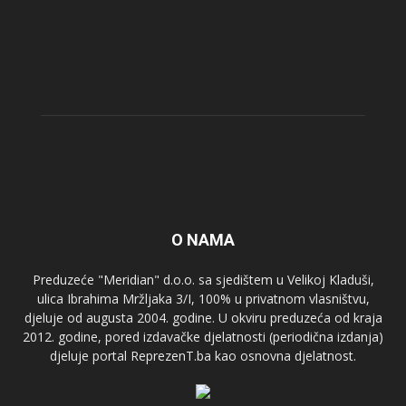
O NAMA
Preduzeće "Meridian" d.o.o. sa sjedištem u Velikoj Kladuši,
ulica Ibrahima Mržljaka 3/I, 100% u privatnom vlasništvu,
djeluje od augusta 2004. godine. U okviru preduzeća od kraja
2012. godine, pored izdavačke djelatnosti (periodična izdanja)
djeluje portal ReprezenT.ba kao osnovna djelatnost.