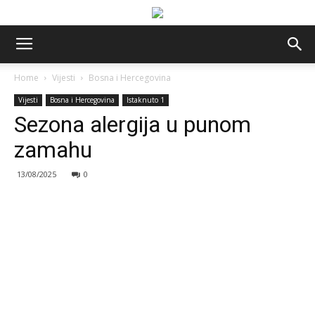
Home
Vijesti
Bosna i Hercegovina
Vijesti
Bosna i Hercegovina
Istaknuto 1
Sezona alergija u punom
zamahu
13/08/2025
0