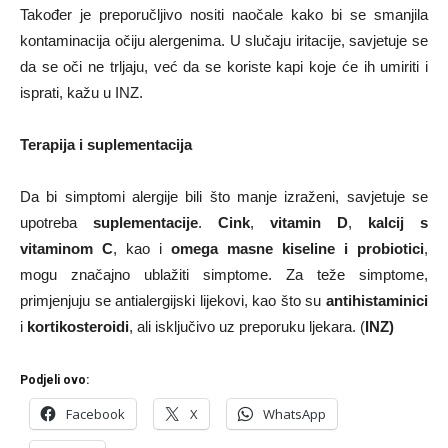
Također je preporučljivo nositi naočale kako bi se smanjila
kontaminacija očiju alergenima. U slučaju iritacije, savjetuje se
da se oči ne trljaju, već da se koriste kapi koje će ih umiriti i
isprati, kažu u INZ.
Terapija i suplementacija
Da bi simptomi alergije bili što manje izraženi, savjetuje se
upotreba
suplementacije
.
Cink
,
vitamin D
,
kalcij s
vitaminom C
, kao i
omega masne kiseline i probiotici
,
mogu značajno ublažiti simptome. Za teže simptome,
primjenjuju se antialergijski lijekovi, kao što su
antihistaminici
i
kortikosteroidi
, ali isključivo uz preporuku ljekara. (
INZ)
Podjeli ovo:
Facebook
X
WhatsApp