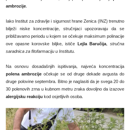
ambrozije
.
Iako Institut za zdravlje i sigurnost hrane Zenica (INZ) trenutno
bilježi niske koncentracije, stručnjaci upozoravaju da se
približavamo periodu u kojem se očekuje maksimum polinacije
ove opasne korovske biljke, ističe
Lejla Baručija
,
stručna
saradnica za fitofarmaciju u Institutu.
Na osnovu dosadašnjih ispitivanja, najveća koncentracija
polena ambrozije
očekuje se od druge dekade avgusta do
druge polovine septembra. Bitno je naglasiti da je svega 20 do
30 polenovih zrna u kubnom metru zraka dovoljno da izazove
alergijsku reakciju
kod osjetljivih osoba.