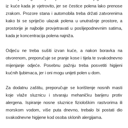
iz kuće kada je vjetrovito, jer se čestice polena lako prenose
zrakom. Prozore stana i automobila treba držati zatvorenima
kako bi se spriječio ulazak polena u unutrašnje prostore, a
prostorije je najbolje provjetravati u poslijepodnevnim satima,
kada je koncentracija polena najniža.
Odjeću ne treba sušiti izvan kuće, a nakon boravka na
otvorenom, preporučuje se pranje kose i tijela te svakodnevno
mijenjanje odjeće. Posebnu pažnju treba posvetiti higijeni
kućnih ljubimaca, jer i oni mogu unijeti polen u dom.
Za dodatnu zaštitu, preporučuje se korištenje nosnih masti
koje vlaže sluznicu i stvaraju mehaničku barijeru protiv
alergena. Ispiranje nosne sluznice fiziološkim rastvorima ili
morskom vodom, više puta dnevno, trebalo bi postati dio
svakodnevne higijene kod osoba sklonih alergijama.