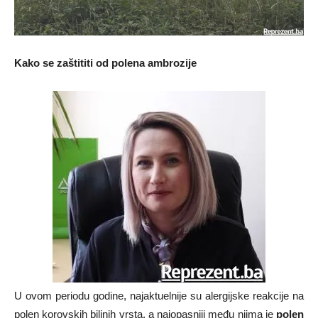
Kako se zaštititi od polena ambrozije
U ovom periodu godine, najaktuelnije su alergijske reakcije na
polen korovskih biljnih vrsta, a najopasniji među njima je
polen