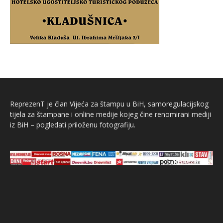
ReprezenT je član Vijeća za štampu u BiH, samoregulacijskog
tijela za štampane i online medije kojeg čine renomirani mediji
iz BiH – pogledati priloženu fotografiju.