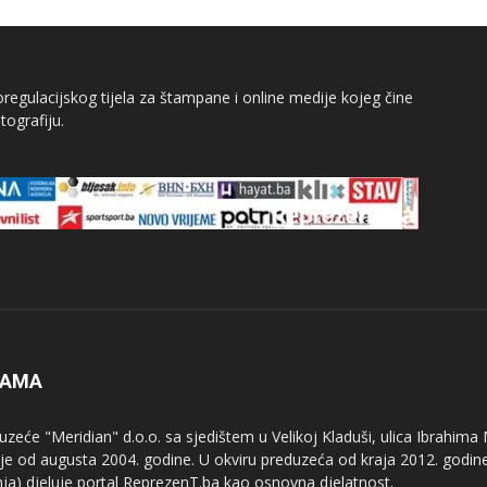
egulacijskog tijela za štampane i online medije kojeg čine
tografiju.
NAMA
uzeće "Meridian" d.o.o. sa sjedištem u Velikoj Kladuši, ulica Ibrahima
uje od augusta 2004. godine. U okviru preduzeća od kraja 2012. godine
nja) djeluje portal ReprezenT.ba kao osnovna djelatnost.