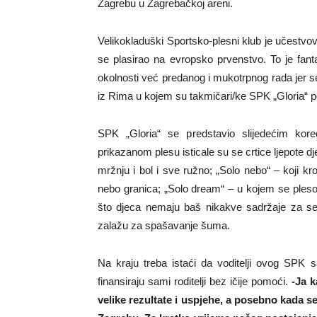
Zagrebu u Zagrebačkoj areni.
Velikokladuški Sportsko-plesni klub je učestvov
se plasirao na evropsko prvenstvo. To je fantas
okolnosti već predanog i mukotrpnog rada jer s
iz Rima u kojem su takmičari/ke SPK „Gloria“ po
SPK „Gloria“ se predstavio slijedećim kor
prikazanom plesu isticale su se crtice ljepote dje
mržnju i bol i sve ružno; „Solo nebo“ – koji 
nebo granica; „Solo dream“ – u kojem se ples
što djeca nemaju baš nikakve sadržaje za seb
zalažu za spašavanje šuma.
Na kraju treba istaći da voditelji ovog SPK 
finansiraju sami roditelji bez ičije pomoći.
-Ja 
velike rezultate i uspjehe, a posebno kada se