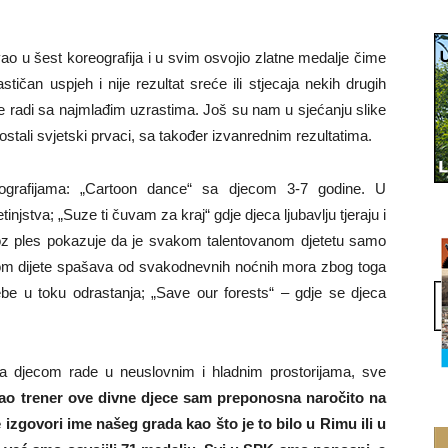
ao u šest koreografija i u svim osvojio zlatne medalje čime
tičan uspjeh i nije rezultat sreće ili stjecaja nekih drugih
e radi sa najmlađim uzrastima. Još su nam u sjećanju slike
stali svjetski prvaci, sa također izvanrednim rezultatima.
eografijama: „Cartoon dance“ sa djecom 3-7 godine. U
tinjstva; „Suze ti čuvam za kraj“ gdje djeca ljubavlju tjeraju i
kroz ples pokazuje da je svakom talentovanom djetetu samo
om dijete spašava od svakodnevnih noćnih mora zbog toga
e u toku odrastanja; „Save our forests“ – gdje se djeca
sa djecom rade u neuslovnim i hladnim prostorijama, sve
kao trener ove divne djece sam preponosna naročito na
 izgovori ime našeg grada kao što je to bilo u Rimu ili u