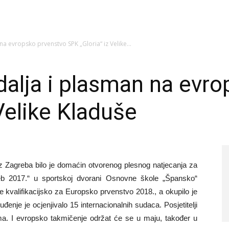
na evropsko prvenstvo SPK „Gloria“ iz Velike...
dalja i plasman na evr
Velike Kladuše
z Zagreba bilo je domaćin otvorenog plesnog natjecanja za
reb 2017.“ u sportskoj dvorani Osnovne škole „Špansko“
je kvalifikacijsko za Europsko prvenstvo 2018., a okupilo je
enje je ocjenjivalo 15 internacionalnih sudaca. Posjetitelji
ama. I evropsko takmičenje održat će se u maju, također u