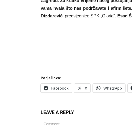
Zagrebu. Za kratko vrijeme našeg postojanja
vama hvala što nas podržavate i afirmišete.
Dizdarević
, predsjednice SPK „Gloria“.
Esad Š
Podjeli ovo:
Facebook
X
WhatsApp
LEAVE A REPLY