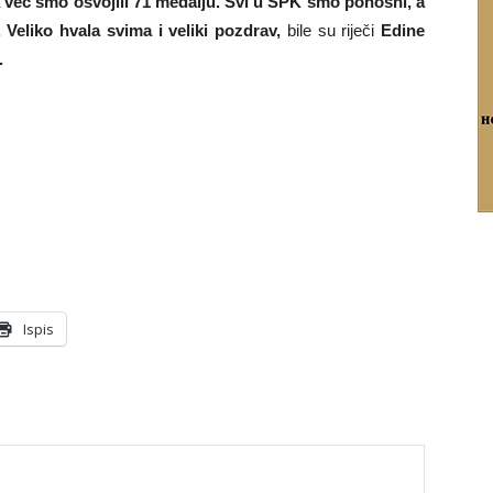
 već smo osvojili 71 medalju. Svi u SPK smo ponosni, a
 Veliko hvala svima i veliki pozdrav,
bile su riječi
Edine
.
Ispis