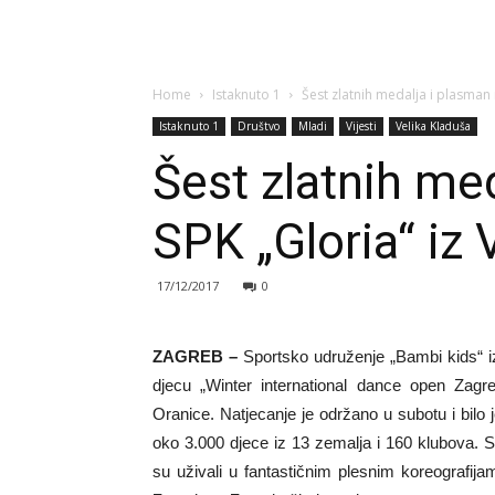
Home
Istaknuto 1
Šest zlatnih medalja i plasman 
Istaknuto 1
Društvo
Mladi
Vijesti
Velika Kladuša
Šest zlatnih me
SPK „Gloria“ iz 
17/12/2017
0
ZAGREB –
Sportsko udruženje „Bambi kids“ i
djecu „Winter international dance open Zag
Oranice. Natjecanje je održano u subotu i bilo 
oko 3.000 djece iz 13 zemalja i 160 klubova. Suđ
su uživali u fantastičnim plesnim koreografij