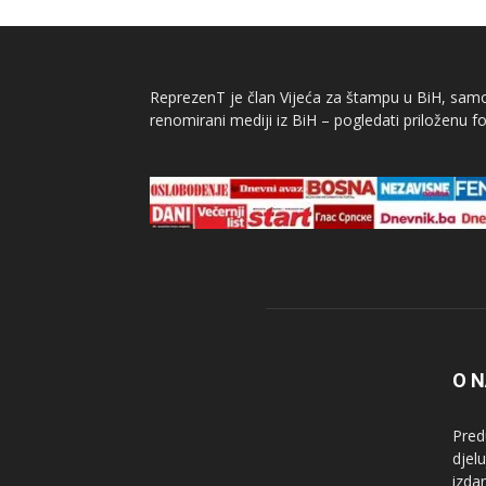
ReprezenT je član Vijeća za štampu u BiH, samor
renomirani mediji iz BiH – pogledati priloženu fo
O 
Pred
djel
izda