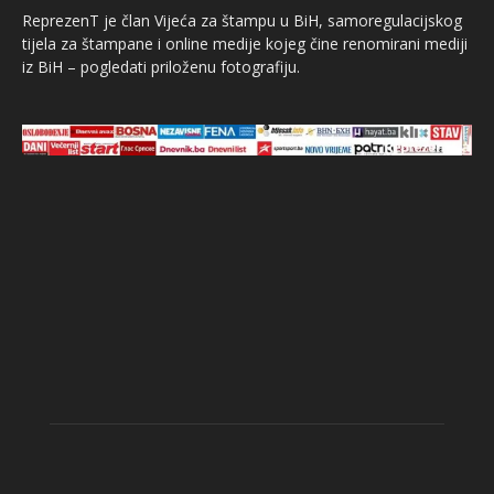
ReprezenT je član Vijeća za štampu u BiH, samoregulacijskog
tijela za štampane i online medije kojeg čine renomirani mediji
iz BiH – pogledati priloženu fotografiju.