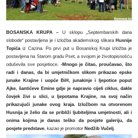
BOSANSKA KRUPA –
U sklopu „Septembarskih dana
slobode“ postavljena je i izložba akademskog slikara
Husnije
Topića
iz Cazina. Po prvi put u Bosanskoj Krupi izložba je
postavljena na Starom gradu Pset, a svojom je životopisnošću
oduševila sve posjetioce.
-Mnogo je čitao, proučavao, što
radi i danas, da bi umjetničkom slikom prikazao epske
junake Krajine i uopće BiH, junakinje i ljepotice poput
Ajke, šantićeve Emine gdje je napravio cijeli ciklus, dakle
čovjek živi u slici, u ljepotama Krajine, na svoj način
prikazujući junake ovog kraja. Izložbom na otvorenom
Husnija je želio da se približi ljubiteljima umjetnosti, ali i
onima kojima je danas teško da posjete galeriju, da
posjete predstave
, kazao je promotor
Nedžib Vučelj
.