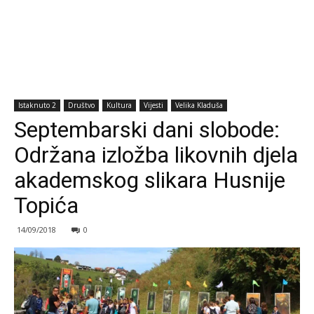
Istaknuto 2
Društvo
Kultura
Vijesti
Velika Kladuša
Septembarski dani slobode:
Održana izložba likovnih djela
akademskog slikara Husnije
Topića
14/09/2018
0