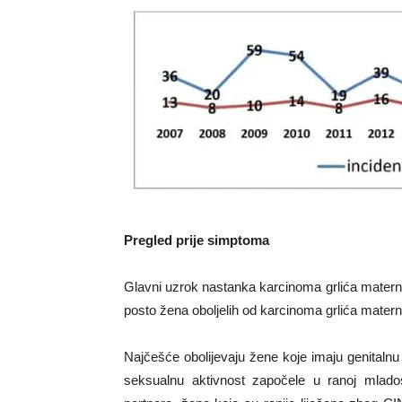
Pregled prije simptoma
Glavni uzrok nastanka karcinoma grlića materni
posto žena oboljelih od karcinoma grlića matern
Najčešće obolijevaju žene koje imaju genital
seksualnu aktivnost započele u ranoj mlados