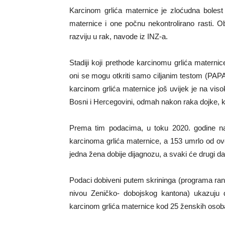
Karcinom grlića maternice je zloćudna bolest
maternice i one počnu nekontrolirano rasti. 
razviju u rak, navode iz INZ-a.
Stadiji koji prethode karcinomu grlića maternice
oni se mogu otkriti samo ciljanim testom (P
karcinom grlića maternice još uvijek je na vis
Bosni i Hercegovini, odmah nakon raka dojke, k
Prema tim podacima, u toku 2020. godine na
karcinoma grlića maternice, a 153 umrlo od ove
jedna žena dobije dijagnozu, a svaki će drugi d
Podaci dobiveni putem skrininga (programa rano
nivou Zeničko- dobojskog kantona) ukazuju d
karcinom grlića maternice kod 25 ženskih osob