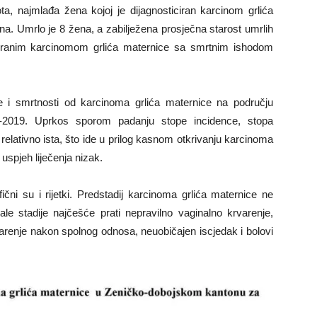
ota, najmlađa žena kojoj je dijagnosticiran karcinom grlića
ina. Umrlo je 8 žena, a zabilježena prosječna starost umrlih
ciranim karcinomom grlića maternice sa smrtnim ishodom
e i smrtnosti od karcinoma grlića maternice na području
.-2019. Uprkos sporom padanju stope incidence, stopa
relativno ista, što ide u prilog kasnom otkrivanju karcinoma
uspjeh liječenja nizak.
čni su i rijetki. Predstadij karcinoma grlića maternice ne
 stadije najčešće prati nepravilno vaginalno krvarenje,
arenje nakon spolnog odnosa, neuobičajen iscjedak i bolovi