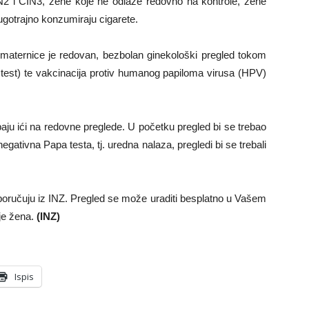
IN2 i CIN3, žene koje ne odlaze redovno na kontrole, žene
ugotrajno konzumiraju cigarete.
a maternice je redovan, bezbolan ginekološki pregled tokom
 test) te vakcinacija protiv humanog papiloma virusa (HPV)
aju ići na redovne preglede. U početku pregled bi se trebao
gativna Papa testa, tj. uredna nalaza, pregledi bi se trebali
poručuju iz INZ. Pregled se može uraditi besplatno u Vašem
je žena.
(INZ)
Ispis