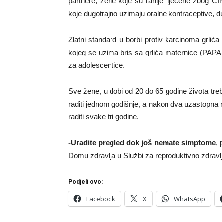
partnere, žene koje su ranije liječene zbog C
koje dugotrajno uzimaju oralne kontraceptive, d
Zlatni standard u borbi protiv karcinoma grlić
kojeg se uzima bris sa grlića maternice (PAPA
za adolescentice.
Sve žene, u dobi od 20 do 65 godine života treb
raditi jednom godišnje, a nakon dva uzastopna ne
raditi svake tri godine.
-Uradite pregled dok još nemate simptome
, 
Domu zdravlja u Službi za reproduktivno zdravl
Podjeli ovo:
Facebook
X
WhatsApp