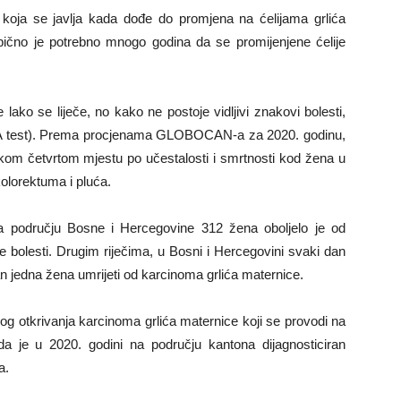
 koja se javlja kada dođe do promjena na ćelijama grlića
Obično je potrebno mnogo godina da se promijenjene ćelije
 lako se liječe, no kako ne postoje vidljivi znakovi bolesti,
APA test). Prema procjenama GLOBOCAN-a za 2020. godinu,
okom četvrtom mjestu po učestalosti i smrtnosti kod žena u
olorektuma i pluća.
 području Bosne i Hercegovine 312 žena oboljelo je od
 bolesti. Drugim riječima, u Bosni i Hercegovini svaki dan
an jedna žena umrijeti od karcinoma grlića maternice.
g otkrivanja karcinoma grlića maternice koji se provodi na
a je u 2020. godini na području kantona dijagnosticiran
a.