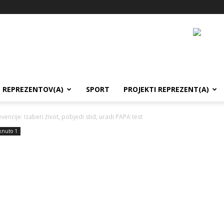
REPREZENTOV(A)
SPORT
PROJEKTI REPREZENT(A)
encije: Izaberi život, pobjedi stid, uradi PAPA test
aknuto 1