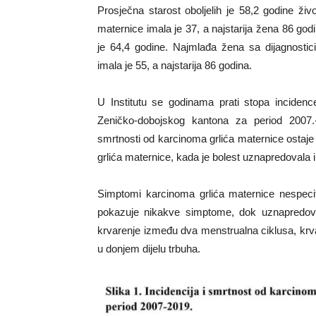
Prosječna starost oboljelih je 58,2 godine živ
maternice imala je 37, a najstarija žena 86 god
je 64,4 godine. Najmlađa žena sa dijagnosti
imala je 55, a najstarija 86 godina.
U Institutu se godinama prati stopa incidenc
Zeničko-dobojskog kantona za period 2007
smrtnosti od karcinoma grlića maternice ostaje 
grlića maternice, kada je bolest uznapredovala i 
Simptomi karcinoma grlića maternice nespecifi
pokazuje nikakve simptome, dok uznapredovale
krvarenje između dva menstrualna ciklusa, krv
u donjem dijelu trbuha.