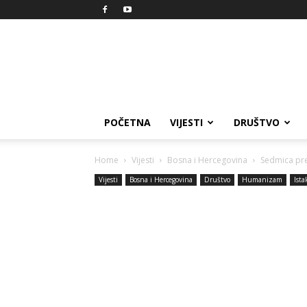
Reprezent
POČETNA
VIJESTI
DRUŠTVO
Home
Vijesti
Bosna i Hercegovina
Sedmica prev
Vijesti
Bosna i Hercegovina
Društvo
Humanizam
Ist