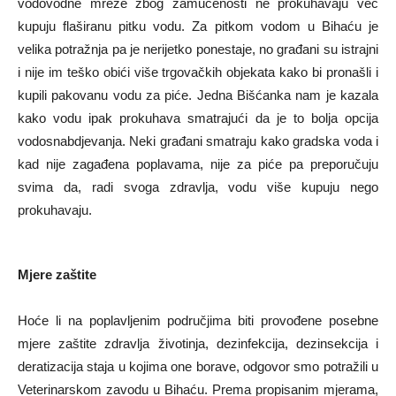
vodovodne mreže zbog zamućenosti ne prokuhavaju već
kupuju flaširanu pitku vodu. Za pitkom vodom u Bihaću je
velika potražnja pa je nerijetko ponestaje, no građani su istrajni
i nije im teško obići više trgovačkih objekata kako bi pronašli i
kupili pakovanu vodu za piće. Jedna Bišćanka nam je kazala
kako vodu ipak prokuhava smatrajući da je to bolja opcija
vodosnabdjevanja. Neki građani smatraju kako gradska voda i
kad nije zagađena poplavama, nije za piće pa preporučuju
svima da, radi svoga zdravlja, vodu više kupuju nego
prokuhavaju.
Mjere zaštite
Hoće li na poplavljenim područjima biti provođene posebne
mjere zaštite zdravlja životinja, dezinfekcija, dezinsekcija i
deratizacija staja u kojima one borave, odgovor smo potražili u
Veterinarskom zavodu u Bihaću. Prema propisanim mjerama,