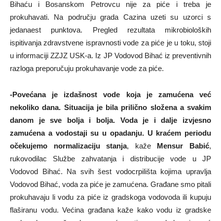
Bihaću i Bosanskom Petrovcu nije za piće i treba je
prokuhavati. Na području grada Cazina uzeti su uzorci s
jedanaest punktova. Pregled rezultata mikrobioloških
ispitivanja zdravstvene ispravnosti vode za piće je u toku, stoji
u informaciji ZZJZ USK-a. Iz JP Vodovod Bihać iz preventivnih
razloga preporučuju prokuhavanje vode za piće.
-Povećana je izdašnost vode koja je zamućena već
nekoliko dana. Situacija je bila prilično složena a svakim
danom je sve bolja i bolja. Voda je i dalje izvjesno
zamućena a vodostaji su u opadanju. U kraćem periodu
očekujemo normalizaciju stanja
, kaže
Mensur Babić
,
rukovodilac Službe zahvatanja i distribucije vode u JP
Vodovod Bihać. Na svih šest vodocrpilišta kojima upravlja
Vodovod Bihać, voda za piće je zamućena. Građane smo pitali
prokuhavaju li vodu za piće iz gradskoga vodovoda ili kupuju
flaširanu vodu. Većina građana kaže kako vodu iz gradske