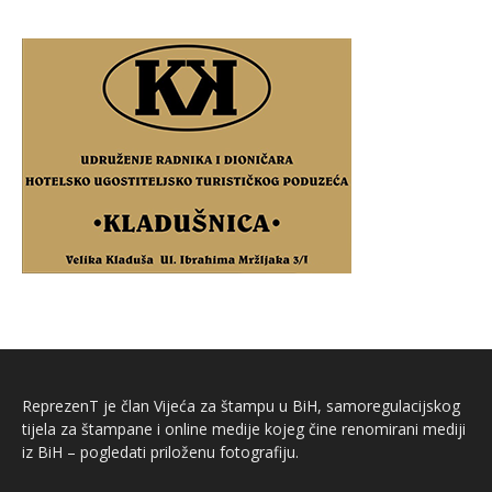
ReprezenT je član Vijeća za štampu u BiH, samoregulacijskog
tijela za štampane i online medije kojeg čine renomirani mediji
iz BiH – pogledati priloženu fotografiju.