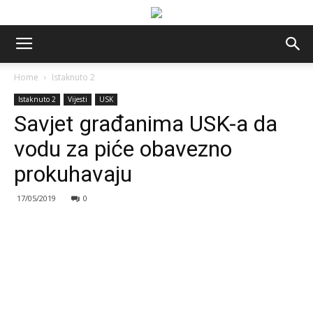
Home
Istaknuto 2
Istaknuto 2
Vijesti
USK
Savjet građanima USK-a da
vodu za piće obavezno
prokuhavaju
17/05/2019
0