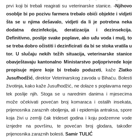
prvi koji bi trebali reagirati su veterinarske stanice.
-Njihovo
osoblje bi po pozivu farmera trebalo obići objekte i vidjeti
šta se u njima dešavalo, vidjeti da li je potrebna neka
dodatna dezinfekcija, deratizacija i dezinsekcija.
Definitivno, poslije svake poplave, ako uđu voda i mulj, to
se treba dobro očistiti i dezinficirati da bi se stoka vratila u
tor. U slučaju nekih težih situacija, veterinarske stanice
obavještavaju kantonalno Ministarstvo poljoprivrede koje
propisuje mjere koje bi trebalo poduzeti
, kaže
Zlatko
Jusufhodžić
, direktor Veterinarskog zavoda u Bihaću. Bolesti
životinja, kako kaže Jusufhodžić, ne dolaze s poplavama nego
tek poslije njih. Stoga se u narednim danima i mjesecima
može očekivati povećan broj komaraca i ostalih insekata,
prijenosnika zaraznih oboljenja, ali i epidemija antraksa, spore
koja živi u zemlji čak trideset godina i koju podzemne vode
iznjedre na površinu, te povećan broj glodara, također
prijenosnika zaraznih bolesti.
Samir TULIĆ