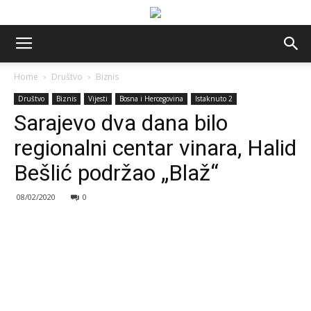
Home
Društvo
Biznis
Društvo
Biznis
Vijesti
Bosna i Hercegovina
Istaknuto 2
Sarajevo dva dana bilo
regionalni centar vinara, Halid
Bešlić podržao „Blaž“
08/02/2020
0