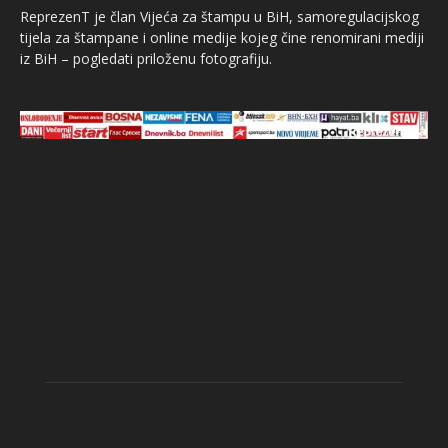
ReprezenT je član Vijeća za štampu u BiH, samoregulacijskog
tijela za štampane i online medije kojeg čine renomirani mediji
iz BiH – pogledati priloženu fotografiju.