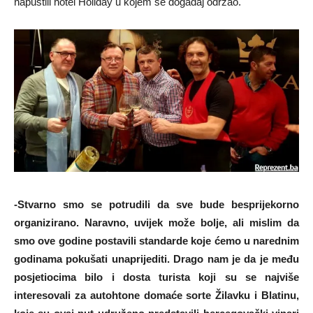
napustili hotel Holiday u kojem se događaj održao.
-Stvarno smo se potrudili da sve bude besprijekorno
organizirano. Naravno, uvijek može bolje, ali mislim da
smo ove godine postavili standarde koje ćemo u narednim
godinama pokušati unaprijediti. Drago nam je da je među
posjetiocima bilo i dosta turista koji su se najviše
interesovali za autohtone domaće sorte Žilavku i Blatinu,