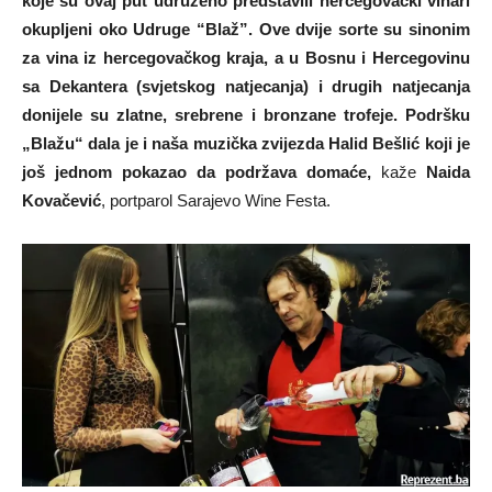
koje su ovaj put udruženo predstavili hercegovački vinari
okupljeni oko Udruge “Blaž”. Ove dvije sorte su sinonim
za vina iz hercegovačkog kraja, a u Bosnu i Hercegovinu
sa Dekantera (svjetskog natjecanja) i drugih natjecanja
donijele su zlatne, srebrene i bronzane trofeje. Podršku
„Blažu“ dala je i naša muzička zvijezda Halid Bešlić koji je
još jednom pokazao da podržava domaće,
kaže
Naida
Kovačević
, portparol Sarajevo Wine Festa.