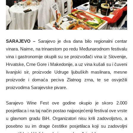
SARAJEVO –
Sarajevo je dva dana bilo regionalni centar
vinara. Naime, na trinaestom po redu Međunarodnom festivalu
vina i gastronomije okupili su se proizvođači vina iz Slovenije,
Hrvatske, Crne Gore i Makedonije, a uz vina kušali su i čuveni
livanjski sir, proizvode Udruge ljubuških maslinara, mesne
proizvode i domaća peciva Zlatnog zrna, te se osvježili
proizvodima Sarajevske pivare.
Sarajevo Wine Fest ove godine okupio je skoro 2.000
posjetilaca i na taj način postao najposjećeniji festival ove vrste
u glavnom gradu BiH. Organizatori nisu krili zadovoljstvo, a
posebno su im drage čestitke posjetilaca koji su zadovoljni