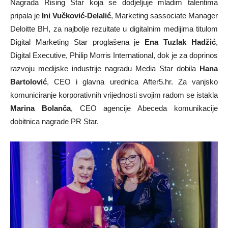
Nagrada Rising Star koja se dodjeljuje mladim talentima
pripala je
Ini Vučković-Delalić
, Marketing sassociate Manager
Deloitte BH, za najbolje rezultate u digitalnim medijima titulom
Digital Marketing Star proglašena je
Ena Tuzlak Hadžić
,
Digital Executive, Philip Morris International, dok je za doprinos
razvoju medijske industrije nagradu Media Star dobila
Hana
Bartolović
, CEO i glavna urednica After5.hr. Za vanjsko
komuniciranje korporativnih vrijednosti svojim radom se istakla
Marina Bolanča
, CEO agencije Abeceda komunikacije
dobitnica nagrade PR Star.