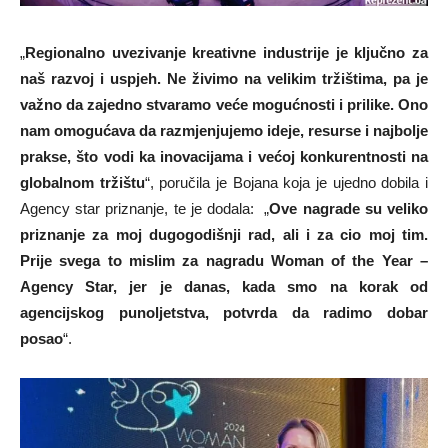
„
Regionalno uvezivanje kreativne industrije je ključno za
naš razvoj i uspjeh. Ne živimo na velikim tržištima, pa je
važno da zajedno stvaramo veće mogućnosti i prilike. Ono
nam omogućava da razmjenjujemo ideje, resurse i najbolje
prakse, što vodi ka inovacijama i većoj konkurentnosti na
globalnom tržištu
“, poručila je Bojana koja je ujedno dobila i
Agency star priznanje, te je dodala: „
Ove nagrade su veliko
priznanje za moj dugogodišnji rad, ali i za cio moj tim.
Prije svega to mislim za nagradu Woman of the Year –
Agency Star, jer je danas, kada smo na korak od
agencijskog punoljetstva, potvrda da radimo dobar
posao
“.