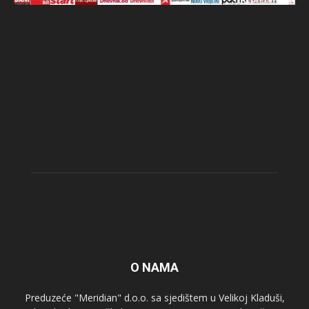
O NAMA
Preduzeće "Meridian" d.o.o. sa sjedištem u Velikoj Kladuši,