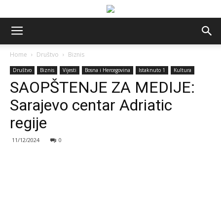
Home
Društvo
Biznis
Društvo
Biznis
Vijesti
Bosna i Hercegovina
Istaknuto 1
Kultura
SAOPŠTENJE ZA MEDIJE:
Sarajevo centar Adriatic
regije
11/12/2024
0