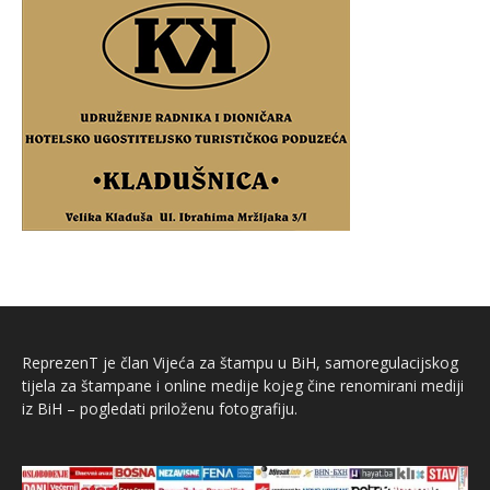
ReprezenT je član Vijeća za štampu u BiH, samoregulacijskog
tijela za štampane i online medije kojeg čine renomirani mediji
iz BiH – pogledati priloženu fotografiju.