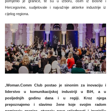
pomjerilo je granice, te su u izboru, osim iz Bosne i
Hercegovine, sudjelovale i najvažnije akterke industrije iz
cijelog regiona.
„
Woman.Comm Club postao je sinonim za inovaciju i
liderstvo u komunikacijskoj industriji u BiH, a u
posljednjih godinu dana i u regiji. Kroz njega
prepoznajemo i slavimo žene koje svojim radom
pomjeraju granice, stvaraju nove vrijednosti i inspirišu