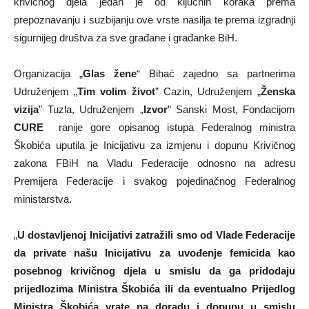
krivičnog djela jedan je od ključnih koraka prema
prepoznavanju i suzbijanju ove vrste nasilja te prema izgradnji
sigurnijeg društva za sve građane i građanke BiH.
Organizacija „
Glas žene
“ Bihać zajedno sa partnerima
Udruženjem „
Tim volim život
” Cazin, Udruženjem „
Ženska
vizija
” Tuzla, Udruženjem „
Izvor
” Sanski Most, Fondacijom
CURE
ranije gore opisanog istupa Federalnog ministra
Škobića uputila je Inicijativu za izmjenu i dopunu Krivičnog
zakona FBiH na Vladu Federacije odnosno na adresu
Premijera Federacije i svakog pojedinačnog Federalnog
ministarstva.
„
U dostavljenoj Inicijativi zatražili smo od Vlade Federacije
da private našu Inicijativu za uvođenje femicida kao
posebnog krivičnog djela u smislu da ga pridodaju
prijedlozima Ministra Škobića ili da eventualno Prijedlog
Ministra Škobića vrate na doradu i dopunu u smislu