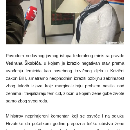
Povodom nedavnog javnog istupa federalnog ministra pravde
Vedrana Škobića
, u kojem je izrazio negativan stav prema
uvođenju femicida kao posebnog krivičnog djela u Krivični
zakon BiH, smatramo neophodnim izraziti ozbiljnu zabrinutost
zbog takvih izjava koje marginaliziraju problem nasilja nad
ženama i trivijaliziraju femicid, zločin u kojem žene gube živote
samo zbog svog roda.
Ministrov neprimjereni komentar, koji se osvrće i na odluku
Hrvatske da početkom godine prepozna teško ubistvo žene