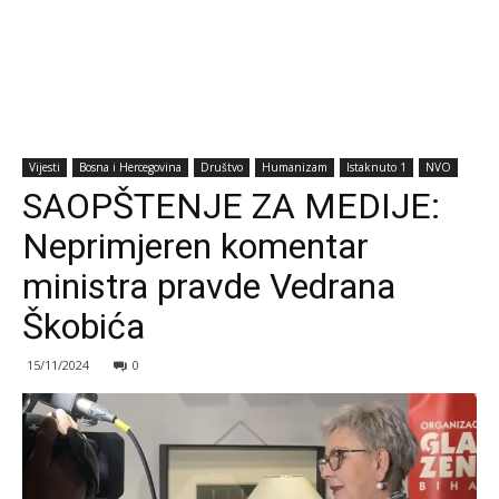
Vijesti
Bosna i Hercegovina
Društvo
Humanizam
Istaknuto 1
NVO
SAOPŠTENJE ZA MEDIJE:
Neprimjeren komentar
ministra pravde Vedrana
Škobića
15/11/2024
0