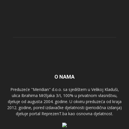
O NAMA
Preduzeće "Meridian" d.o.o. sa sjedištem u Velikoj Kladuši,
ulica Ibrahima Mržljaka 3/I, 100% u privatnom vlasništvu,
djeluje od augusta 2004. godine. U okviru preduzeća od kraja
2012. godine, pored izdavačke djelatnosti (periodična izdanja)
djeluje portal ReprezenT.ba kao osnovna djelatnost.