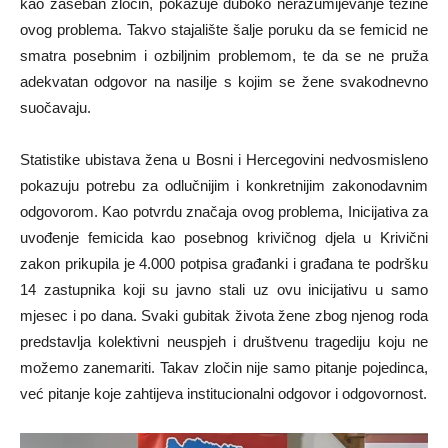
kao zaseban zločin, pokazuje duboko nerazumijevanje težine
ovog problema. Takvo stajalište šalje poruku da se femicid ne
smatra posebnim i ozbiljnim problemom, te da se ne pruža
adekvatan odgovor na nasilje s kojim se žene svakodnevno
suočavaju.
Statistike ubistava žena u Bosni i Hercegovini nedvosmisleno
pokazuju potrebu za odlučnijim i konkretnijim zakonodavnim
odgovorom. Kao potvrdu značaja ovog problema, Inicijativa za
uvođenje femicida kao posebnog krivičnog djela u Krivični
zakon prikupila je 4.000 potpisa građanki i građana te podršku
14 zastupnika koji su javno stali uz ovu inicijativu u samo
mjesec i po dana. Svaki gubitak života žene zbog njenog roda
predstavlja kolektivni neuspjeh i društvenu tragediju koju ne
možemo zanemariti. Takav zločin nije samo pitanje pojedinca,
već pitanje koje zahtijeva institucionalni odgovor i odgovornost.