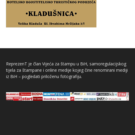
ReprezenT je član Vijeća za štampu u BiH, samoregulacijskog
tijela za štampane i online medije kojeg čine renomirani mediji
iz BiH – pogledati priloženu fotografiju.