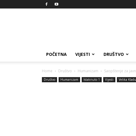
Reprezent
POČETNA
VIJESTI
DRUŠTVO
Home
Društvo
Humanizam
Saopštenje za jav
Društvo
Humanizam
Istaknuto 1
Vijesti
Velika Klad