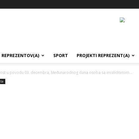
REPREZENTOV(A)
SPORT
PROJEKTI REPREZENT(A)
nost u povodu 03. decembra, Međunarodnog dana osoba sa invaliditetom...
uša