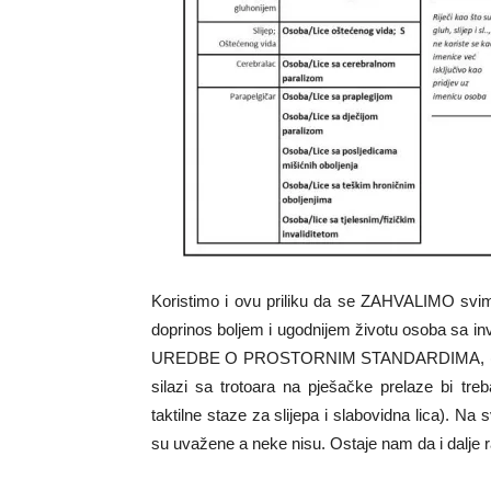
Koristimo i ovu priliku da se ZAHVALIMO svima
doprinos boljem i ugodnijem životu osoba sa inva
UREDBE O PROSTORNIM STANDARDIMA, (neke k
silazi sa trotoara na pješačke prelaze bi treb
taktilne staze za slijepa i slabovidna lica). Na
su uvažene a neke nisu. Ostaje nam da i dalje