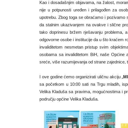
Kao i dosadašnjim objavama, na žalost, moramo 
nije u potpunosti uređen i prilagođen za osob
upotrebu. Zbog toga se obraćamo i pozivamo sva
da stalnim ukazivanjem na ovakve i slične pro
tako doprinesu bržem rješavanju problema, a 
odgovorne osobe i institucije da u što kraćem
invaliditetom nesmetan pristup svim objektim
osobama sa invaliditetom BiH, naše Općine 
sreće, više razumijevanja od strane zajednice,
I ove godine ćemo organizirati uličnu akciju „
M
sa početkom u 10:00 sati na Trgu mladih, isp
Velika Kladuša sa pravima, mogućnostima i pr
području općine Velika Kladuša.