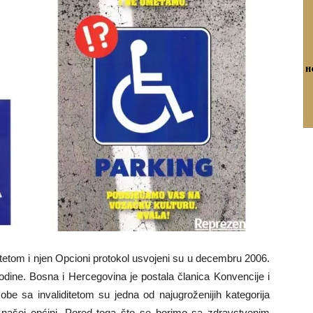
tetom i njen Opcioni protokol usvojeni su u decembru 2006.
odine. Bosna i Hercegovina je postala članica Konvencije i
be sa invaliditetom su jedna od najugroženijih kategorija
 našoj općini. Pored toga što se borimo sa zdravstvenim