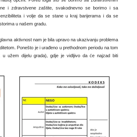
lne i zdravstvene zaštite, svakodnevno se borimo i sa
enzibiliteta i volje da se stane u kraj barijerama i da se
ostorima u našem gradu.
glavna aktivnost nam je bila upravo na ukazivanju problema
liditetom. Ponešto je i urađeno u prethodnom periodu na tom
k u užem dijelu grada), gdje je vidljivo da će najzad biti