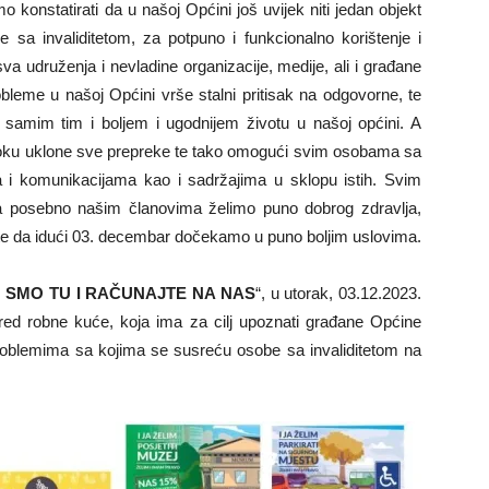
konstatirati da u našoj Općini još uvijek niti jedan objekt
e sa invaliditetom, za potpuno i funkcionalno korištenje i
 udruženja i nevladine organizacije, medije, ali i građane
bleme u našoj Općini vrše stalni pritisak na odgovorne, te
samim tim i boljem i ugodnijem životu u našoj općini. A
 roku uklone sve prepreke te tako omogući svim osobama sa
a i komunikacijama kao i sadržajima u sklopu istih. Svim
a posebno našim članovima želimo puno dobrog zdravlja,
 te da idući 03. decembar dočekamo u puno boljim uslovima.
I SMO TU I RAČUNAJTE NA NAS
“, u utorak, 03.12.2023.
red robne kuće, koja ima za cilj upoznati građane Općine
oblemima sa kojima se susreću osobe sa invaliditetom na