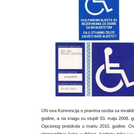
UN-ova Konvencija o pravima osoba sa invalidi
godine, a na snagu su stupili 03. maja 2008. g
Opcionog protokola u martu 2010. godine. Oso
stanovništva kako u državi, kantonu tako i u