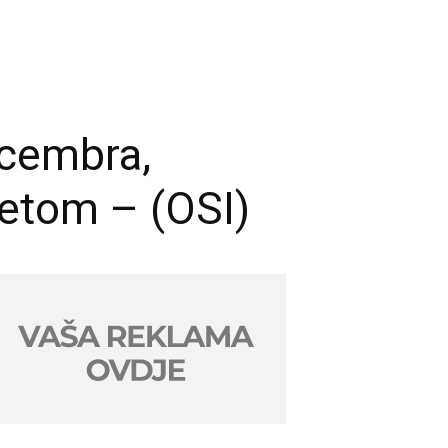
ecembra,
etom – (OSI)