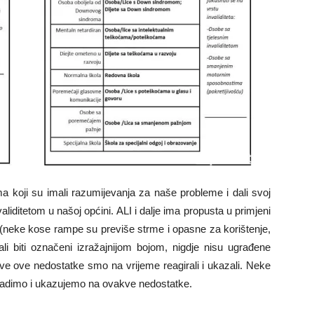
 koji su imali razumijevanja za naše probleme i dali svoj
liditetom u našoj općini. ALI i dalje ima propusta u primjeni
ose rampe su previše strme i opasne za korištenje,
ali biti označeni izražajnijom bojom, nigdje nisu ugrađene
 sve ove nedostatke smo na vrijeme reagirali i ukazali. Neke
 radimo i ukazujemo na ovakve nedostatke.