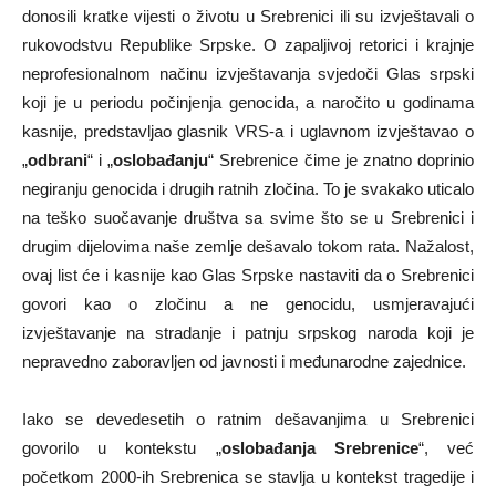
donosili kratke vijesti o životu u Srebrenici ili su izvještavali o
rukovodstvu Republike Srpske. O zapaljivoj retorici i krajnje
neprofesionalnom načinu izvještavanja svjedoči Glas srpski
koji je u periodu počinjenja genocida, a naročito u godinama
kasnije, predstavljao glasnik VRS-a i uglavnom izvještavao o
„
odbrani
“ i „
oslobađanju
“ Srebrenice čime je znatno doprinio
negiranju genocida i drugih ratnih zločina. To je svakako uticalo
na teško suočavanje društva sa svime što se u Srebrenici i
drugim dijelovima naše zemlje dešavalo tokom rata. Nažalost,
ovaj list će i kasnije kao Glas Srpske nastaviti da o Srebrenici
govori kao o zločinu a ne genocidu, usmjeravajući
izvještavanje na stradanje i patnju srpskog naroda koji je
nepravedno zaboravljen od javnosti i međunarodne zajednice.
Iako se devedesetih o ratnim dešavanjima u Srebrenici
govorilo u kontekstu „
oslobađanja Srebrenice
“, već
početkom 2000-ih Srebrenica se stavlja u kontekst tragedije i