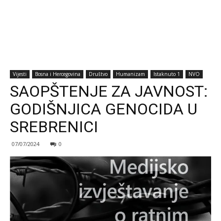
Vijesti
Bosna i Hercegovina
Društvo
Humanizam
Istaknuto 1
NVO
SAOPŠTENJE ZA JAVNOST:
GODIŠNJICA GENOCIDA U
SREBRENICI
07/07/2024
0