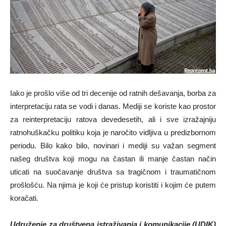
Iako je prošlo više od tri decenije od ratnih dešavanja, borba za
interpretaciju rata se vodi i danas. Mediji se koriste kao prostor
za reinterpretaciju ratova devedesetih, ali i sve izražajniju
ratnohuškačku politiku koja je naročito vidljiva u predizbornom
periodu. Bilo kako bilo, novinari i mediji su važan segment
našeg društva koji mogu na častan ili manje častan način
uticati na suočavanje društva sa tragičnom i traumatičnom
prošlošću. Na njima je koji će pristup koristiti i kojim će putem
koračati.
Udruženje za društvena istraživanja i komunikacije (UDIK)