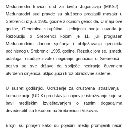
Međunarodni krivični sud za bivšu Jugoslaviju (MKSJ) i
Međunarodni sud pravde su službeno proglasili masakr u
Srebrenici iz jula 1995. godine zločinom genocida. U maju ove
godine, Generalna skupština Ujedinjenih nacija usvojila je
Rezoluciju o Srebrenici kojom je 11. juli proglašen
Međunarodnim danom sjećanja i obilježavanja genocida
počinjenog u Srebrenici 1995. godine. Rezolucijom se, između
ostaloga, osuđuje svako negiranje genocida u Srebrenici i
poziva se sve države da spriječe negiranje čuvanjem
utvrđenih činjenica, uključujući i kroz obrazovne sisteme.
U susret godišnjici, Udruženje za društvena istraživanja i
komunikacije (UDIK) predstavlja najnovije istraživanje koje se
bavi medijskim izvještavanjem o ratnim događajima
devedesetih sa fokusom na Srebrenicu i Vukovar.
Brojni su primjeri kako su pojedini mediji promijenili način