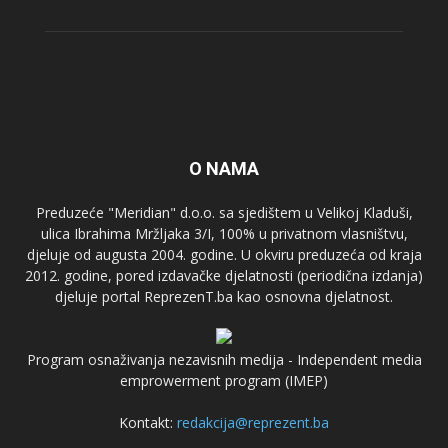
O NAMA
Preduzeće "Meridian" d.o.o. sa sjedištem u Velikoj Kladuši,
ulica Ibrahima Mržljaka 3/I, 100% u privatnom vlasništvu,
djeluje od augusta 2004. godine. U okviru preduzeća od kraja
2012. godine, pored izdavačke djelatnosti (periodična izdanja)
djeluje portal ReprezenT.ba kao osnovna djelatnost.
Program osnaživanja nezavisnih medija - Independent media
emprowerment program (IMEP)
Kontakt:
redakcija@reprezent.ba