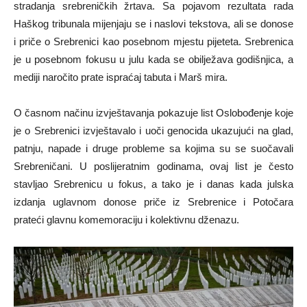
stradanja srebreničkih žrtava. Sa pojavom rezultata rada
Haškog tribunala mijenjaju se i naslovi tekstova, ali se donose
i priče o Srebrenici kao posebnom mjestu pijeteta. Srebrenica
je u posebnom fokusu u julu kada se obilježava godišnjica, a
mediji naročito prate ispraćaj tabuta i Marš mira.
O časnom načinu izvještavanja pokazuje list Oslobođenje koje
je o Srebrenici izvještavalo i uoči genocida ukazujući na glad,
patnju, napade i druge probleme sa kojima su se suočavali
Srebreničani. U poslijeratnim godinama, ovaj list je često
stavljao Srebrenicu u fokus, a tako je i danas kada julska
izdanja uglavnom donose priče iz Srebrenice i Potočara
prateći glavnu komemoraciju i kolektivnu dženazu.