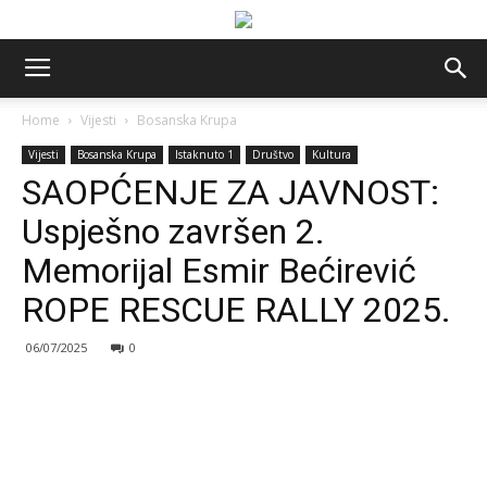
Home
Vijesti
Bosanska Krupa
Vijesti
Bosanska Krupa
Istaknuto 1
Društvo
Kultura
SAOPĆENJE ZA JAVNOST:
Uspješno završen 2.
Memorijal Esmir Bećirević
ROPE RESCUE RALLY 2025.
06/07/2025
0