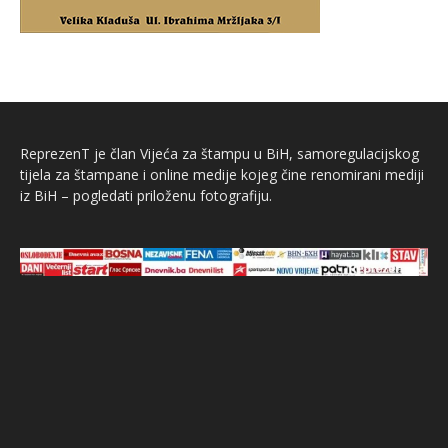
ReprezenT je član Vijeća za štampu u BiH, samoregulacijskog
tijela za štampane i online medije kojeg čine renomirani mediji
iz BiH – pogledati priloženu fotografiju.