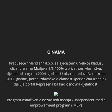
O NAMA
Preduzeće "Meridian" d.o.o. sa sjedištem u Velikoj Kladuši,
ulica Ibrahima Mržljaka 3/I, 100% u privatnom vlasništvu,
djeluje od augusta 2004. godine. U okviru preduzeća od kraja
2012. godine, pored izdavačke djelatnosti (periodična izdanja)
djeluje portal ReprezenT.ba kao osnovna djelatnost.
Program osnaživanja nezavisnih medija - Independent media
emprowerment program (IMEP)