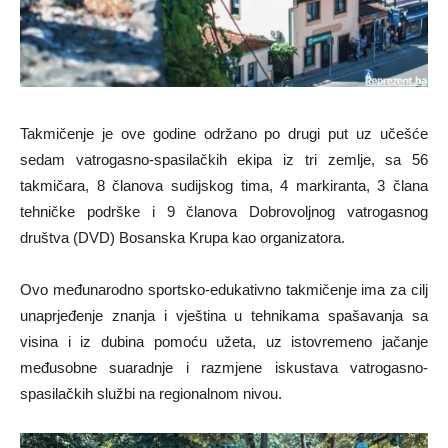
Takmičenje je ove godine održano po drugi put uz učešće
sedam vatrogasno-spasilačkih ekipa iz tri zemlje, sa 56
takmičara, 8 članova sudijskog tima, 4 markiranta, 3 člana
tehničke podrške i 9 članova Dobrovoljnog vatrogasnog
društva (DVD) Bosanska Krupa kao organizatora.
Ovo međunarodno sportsko-edukativno takmičenje ima za cilj
unaprjeđenje znanja i vještina u tehnikama spašavanja sa
visina i iz dubina pomoću užeta, uz istovremeno jačanje
međusobne suaradnje i razmjene iskustava vatrogasno-
spasilačkih službi na regionalnom nivou.