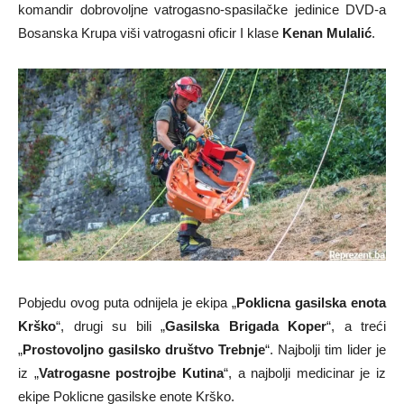
komandir dobrovoljne vatrogasno-spasilačke jedinice DVD-a
Bosanska Krupa viši vatrogasni oficir I klase
Kenan Mulalić
.
Pobjedu ovog puta odnijela je ekipa „
Poklicna gasilska enota
Krško
“, drugi su bili „
Gasilska Brigada Koper
“, a treći
„
Prostovoljno gasilsko društvo Trebnje
“. Najbolji tim lider je
iz „
Vatrogasne postrojbe Kutina
“, a najbolji medicinar je iz
ekipe Poklicne gasilske enote Krško.