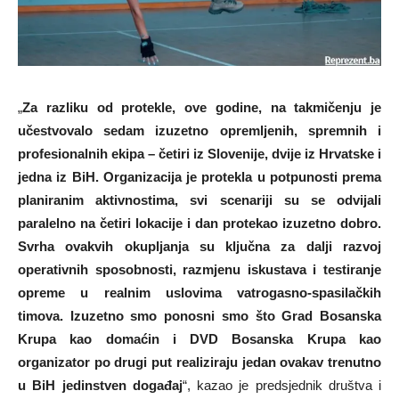
„
Za razliku od protekle, ove godine, na takmičenju je
učestvovalo sedam izuzetno opremljenih, spremnih i
profesionalnih ekipa – četiri iz Slovenije, dvije iz Hrvatske i
jedna iz BiH. Organizacija je protekla u potpunosti prema
planiranim aktivnostima, svi scenariji su se odvijali
paralelno na četiri lokacije i dan protekao izuzetno dobro.
Svrha ovakvih okupljanja su ključna za dalji razvoj
operativnih sposobnosti, razmjenu iskustava i testiranje
opreme u realnim uslovima vatrogasno-spasilačkih
timova. Izuzetno smo ponosni smo što Grad Bosanska
Krupa kao domaćin i DVD Bosanska Krupa kao
organizator po drugi put realiziraju jedan ovakav trenutno
u BiH jedinstven događaj
“, kazao je predsjednik društva i