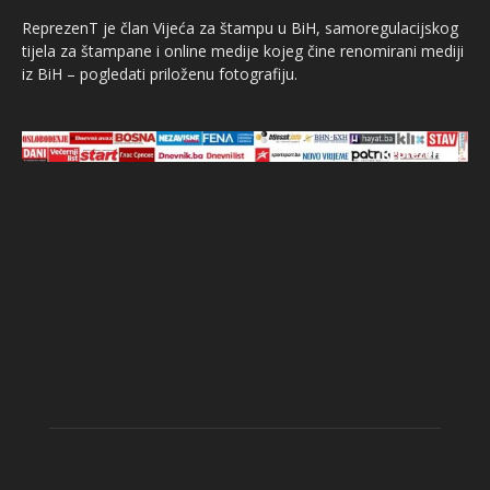
ReprezenT je član Vijeća za štampu u BiH, samoregulacijskog
tijela za štampane i online medije kojeg čine renomirani mediji
iz BiH – pogledati priloženu fotografiju.