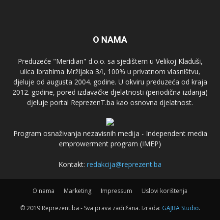
O NAMA
Preduzeće "Meridian" d.o.o. sa sjedištem u Velikoj Kladuši,
ulica Ibrahima Mržljaka 3/I, 100% u privatnom vlasništvu,
djeluje od augusta 2004. godine. U okviru preduzeća od kraja
2012. godine, pored izdavačke djelatnosti (periodična izdanja)
djeluje portal ReprezenT.ba kao osnovna djelatnost.
Program osnaživanja nezavisnih medija - Independent media
emprowerment program (IMEP)
Kontakt:
redakcija@reprezent.ba
O nama
Marketing
Impressum
Uslovi korištenja
© 2019 Reprezent.ba - Sva prava zadržana. Izrada:
GAJBA Studio
.