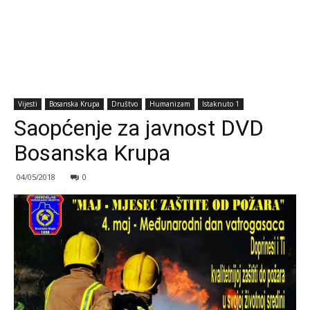
Vijesti
Bosanska Krupa
Društvo
Humanizam
Istaknuto 1
Saopćenje za javnost DVD
Bosanska Krupa
04/05/2018
0