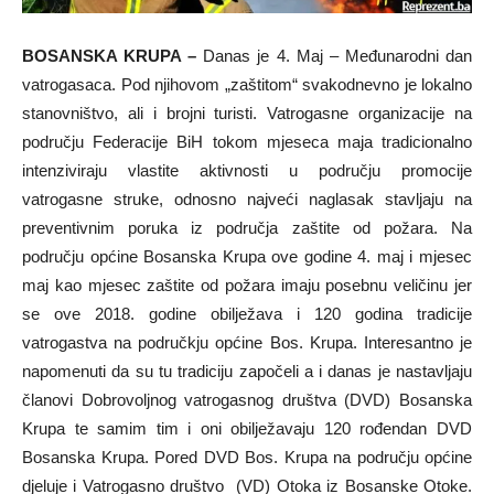
BOSANSKA KRUPA –
Danas je 4. Maj – Međunarodni dan
vatrogasaca. Pod njihovom „zaštitom“ svakodnevno je lokalno
stanovništvo, ali i brojni turisti. Vatrogasne organizacije na
području Federacije BiH tokom mjeseca maja tradicionalno
intenziviraju vlastite aktivnosti u području promocije
vatrogasne struke, odnosno najveći naglasak stavljaju na
preventivnim poruka iz područja zaštite od požara. Na
području općine Bosanska Krupa ove godine 4. maj i mjesec
maj kao mjesec zaštite od požara imaju posebnu veličinu jer
se ove 2018. godine obilježava i 120 godina tradicije
vatrogastva na područkju općine Bos. Krupa. Interesantno je
napomenuti da su tu tradiciju započeli a i danas je nastavljaju
članovi Dobrovoljnog vatrogasnog društva (DVD) Bosanska
Krupa te samim tim i oni obilježavaju 120 rođendan DVD
Bosanska Krupa. Pored DVD Bos. Krupa na području općine
djeluje i Vatrogasno društvo (VD) Otoka iz Bosanske Otoke.