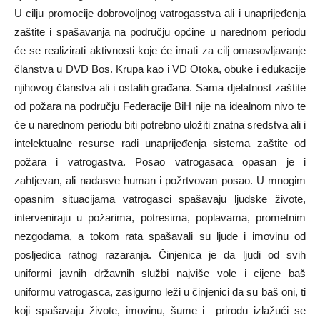
U cilju promocije dobrovoljnog vatrogasstva ali i unaprijeđenja
zaštite i spašavanja na području općine u narednom periodu
će se realizirati aktivnosti koje će imati za cilj omasovljavanje
članstva u DVD Bos. Krupa kao i VD Otoka, obuke i edukacije
njihovog članstva ali i ostalih građana. Sama djelatnost zaštite
od požara na području Federacije BiH nije na idealnom nivo te
će u narednom periodu biti potrebno uložiti znatna sredstva ali i
intelektualne resurse radi unaprijeđenja sistema zaštite od
požara i vatrogastva. Posao vatrogasaca opasan je i
zahtjevan, ali nadasve human i požrtvovan posao. U mnogim
opasnim situacijama vatrogasci spašavaju ljudske živote,
interveniraju u požarima, potresima, poplavama, prometnim
nezgodama, a tokom rata spašavali su ljude i imovinu od
posljedica ratnog razaranja. Činjenica je da ljudi od svih
uniformi javnih državnih službi najviše vole i cijene baš
uniformu vatrogasca, zasigurno leži u činjenici da su baš oni, ti
koji spašavaju živote, imovinu, šume i prirodu izlažući se