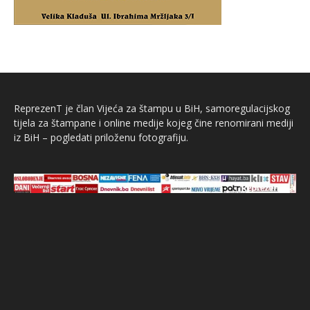
ReprezenT je član Vijeća za štampu u BiH, samoregulacijskog
tijela za štampane i online medije kojeg čine renomirani mediji
iz BiH – pogledati priloženu fotografiju.