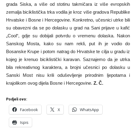
grada Siska, a više od stotinu takmičara iz više evropskih
zemalja biciklistička trka vodila je kroz više gradova Republike
Hrvatske i Bosne i Hercegovine. Konkretno, učesnici utrke bili
su obavezni da se po dolasku u grad na Sani prijave u kafić
„Cool“, gdje su dobijali potvrdu o vremenu dolaska. Nakon
Sanskog Mosta, kako su nam rekli, put ih je vodio do
Bosanske Krupe i potom natrag do Hrvatske te cilja u gradu iz
kojeg je krenuo biciklistički karavan. Saznajemo da je utrka
bila rekreativnog karaktera, a brojni učesnici po dolasku u
Sanski Most nisu krili oduševljenje prirodnim ljepotama i
krajolikom ovog dijela Bosne i Hercegovine.
Z. Č.
Podjeli ovo:
Facebook
X
WhatsApp
Ispis