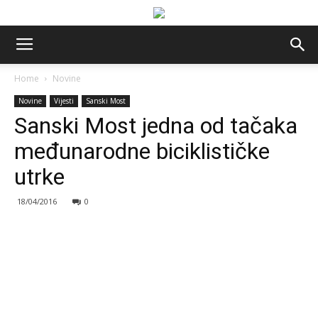
Home
Novine
Novine
Vijesti
Sanski Most
Sanski Most jedna od tačaka
međunarodne biciklističke
utrke
18/04/2016
0