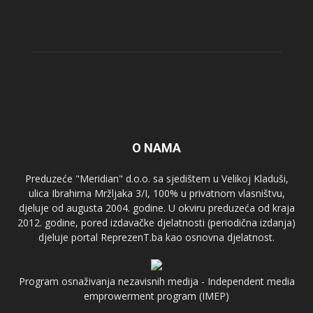
O NAMA
Preduzeće "Meridian" d.o.o. sa sjedištem u Velikoj Kladuši,
ulica Ibrahima Mržljaka 3/I, 100% u privatnom vlasništvu,
djeluje od augusta 2004. godine. U okviru preduzeća od kraja
2012. godine, pored izdavačke djelatnosti (periodična izdanja)
djeluje portal ReprezenT.ba kao osnovna djelatnost.
Program osnaživanja nezavisnih medija - Independent media
emprowerment program (IMEP)