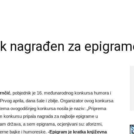
ik nagrađen za epigram
rnčić
, pobjednik je 16. međunarodnog konkursa humora i
 Prvog aprila, dana šale i zbilje. Organizator ovog konkursa
 tema ovogodišnjeg konkursa nosila je naziv: „Priprema
m konkursu pripala nagrada za najbolje epigrame u
am država, a sem epigrama, ocjenjivani su: aforizmi,
derne bajke i humoreske.
-Epigram je kratka književna