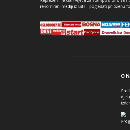
ReprezenT je član Vijeća za štampu u BiH, samor
renomirani mediji iz BiH – pogledati priloženu fo
O 
Pred
djel
izda
Prog