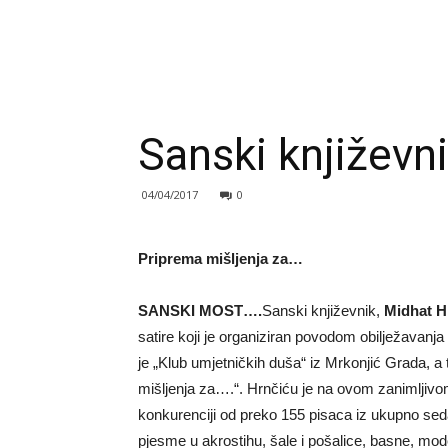
Sanski književn
04/04/2017
0
Priprema mišljenja za…
SANSKI MOST….
Sanski književnik,
Midhat H
satire koji je organiziran povodom obilježavanja
je „Klub umjetničkih duša“ iz Mrkonjić Grada, a
mišljenja za….“. Hrnčiću je na ovom zanimljivo
konkurenciji od preko 155 pisaca iz ukupno sed
pjesme u akrostihu, šale i pošalice, basne, mo