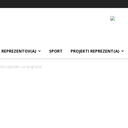
REPREZENTOV(A)
SPORT
PROJEKTI REPREZENT(A)
vnik nagrađen za epigrame