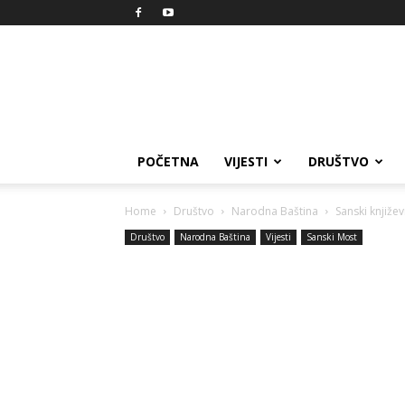
Reprezent
POČETNA
VIJESTI
DRUŠTVO
Home
Društvo
Narodna Baština
Sanski knjiže
Društvo
Narodna Baština
Vijesti
Sanski Most