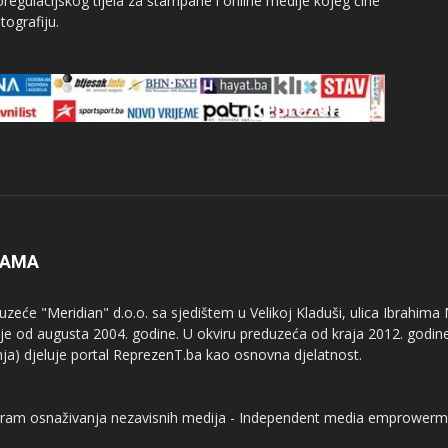
egulacijskog tijela za štampane i online medije kojeg čine
tografiju.
NAMA
uzeće "Meridian" d.o.o. sa sjedištem u Velikoj Kladuši, ulica Ibrahima
uje od augusta 2004. godine. U okviru preduzeća od kraja 2012. godine
nja) djeluje portal ReprezenT.ba kao osnovna djelatnost.
ram osnaživanja nezavisnih medija - Independent media emprowerm