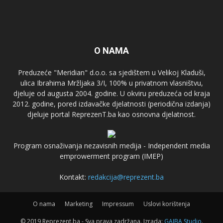
O NAMA
Preduzeće "Meridian" d.o.o. sa sjedištem u Velikoj Kladuši,
ulica Ibrahima Mržljaka 3/I, 100% u privatnom vlasništvu,
djeluje od augusta 2004. godine. U okviru preduzeća od kraja
2012. godine, pored izdavačke djelatnosti (periodična izdanja)
djeluje portal ReprezenT.ba kao osnovna djelatnost.
Program osnaživanja nezavisnih medija - Independent media
emprowerment program (IMEP)
Kontakt:
redakcija@reprezent.ba
O nama
Marketing
Impressum
Uslovi korištenja
© 2019 Reprezent.ba - Sva prava zadržana. Izrada:
GAJBA Studio
.