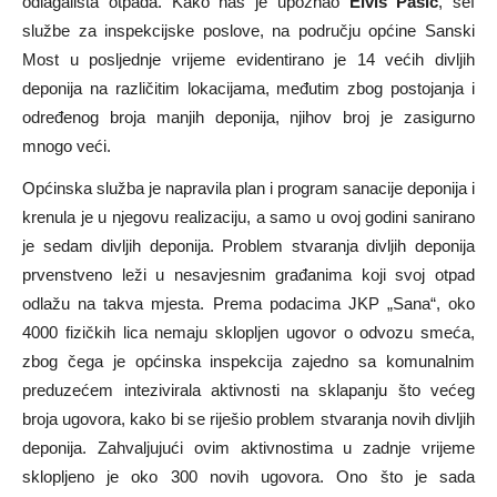
odlagališta otpada. Kako nas je upoznao
Elvis Pašić
, šef
službe za inspekcijske poslove, na području općine Sanski
Most u posljednje vrijeme evidentirano je 14 većih divljih
deponija na različitim lokacijama, međutim zbog postojanja i
određenog broja manjih deponija, njihov broj je zasigurno
mnogo veći.
Općinska služba je napravila plan i program sanacije deponija i
krenula je u njegovu realizaciju, a samo u ovoj godini sanirano
je sedam divljih deponija. Problem stvaranja divljih deponija
prvenstveno leži u nesavjesnim građanima koji svoj otpad
odlažu na takva mjesta. Prema podacima JKP „Sana“, oko
4000 fizičkih lica nemaju sklopljen ugovor o odvozu smeća,
zbog čega je općinska inspekcija zajedno sa komunalnim
preduzećem intezivirala aktivnosti na sklapanju što većeg
broja ugovora, kako bi se riješio problem stvaranja novih divljih
deponija. Zahvaljujući ovim aktivnostima u zadnje vrijeme
sklopljeno je oko 300 novih ugovora. Ono što je sada