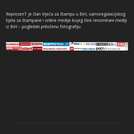
ReprezenT je član Vijeća za štampu u BiH, samoregulacijskog
tijela za štampane i online medije kojeg čine renomirani mediji
iz BiH – pogledati priloženu fotografiju.