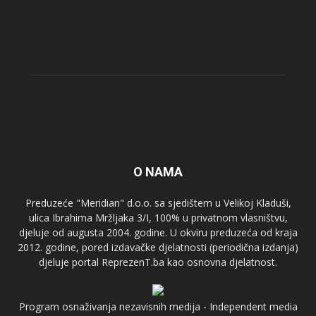
O NAMA
Preduzeće "Meridian" d.o.o. sa sjedištem u Velikoj Kladuši,
ulica Ibrahima Mržljaka 3/I, 100% u privatnom vlasništvu,
djeluje od augusta 2004. godine. U okviru preduzeća od kraja
2012. godine, pored izdavačke djelatnosti (periodična izdanja)
djeluje portal ReprezenT.ba kao osnovna djelatnost.
Program osnaživanja nezavisnih medija - Independent media