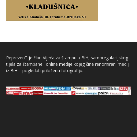
ReprezenT je član Vijeća za štampu u BiH, samoregulacijskog
tijela za štampane i online medije kojeg čine renomirani mediji
iz BiH – pogledati priloženu fotografiju.