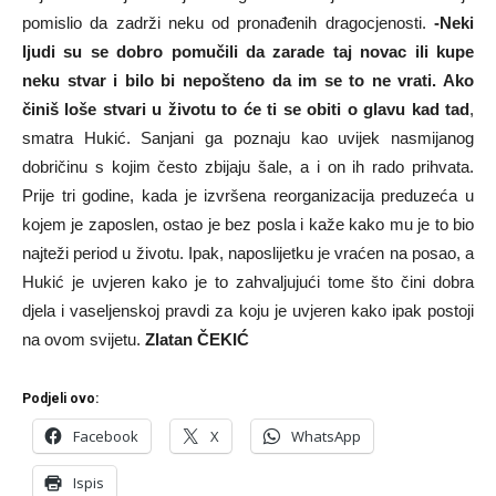
pomislio da zadrži neku od pronađenih dragocjenosti.
-Neki
ljudi su se dobro pomučili da zarade taj novac ili kupe
neku stvar i bilo bi nepošteno da im se to ne vrati. Ako
činiš loše stvari u životu to će ti se obiti o glavu kad tad
,
smatra Hukić. Sanjani ga poznaju kao uvijek nasmijanog
dobričinu s kojim često zbijaju šale, a i on ih rado prihvata.
Prije tri godine, kada je izvršena reorganizacija preduzeća u
kojem je zaposlen, ostao je bez posla i kaže kako mu je to bio
najteži period u životu. Ipak, naposlijetku je vraćen na posao, a
Hukić je uvjeren kako je to zahvaljujući tome što čini dobra
djela i vaseljenskoj pravdi za koju je uvjeren kako ipak postoji
na ovom svijetu.
Zlatan ČEKIĆ
Podjeli ovo:
Facebook
X
WhatsApp
Ispis