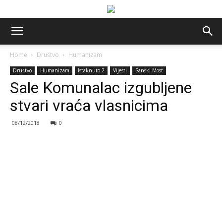
Home
Društvo
Humanizam
Društvo
Humanizam
Istaknuto 2
Vijesti
Sanski Most
Sale Komunalac izgubljene
stvari vraća vlasnicima
08/12/2018
0