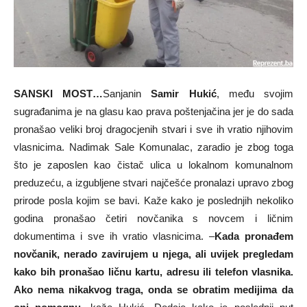
SANSKI MOST…
Sanjanin
Samir Hukić
, među svojim
sugrađanima je na glasu kao prava poštenjačina jer je do sada
pronašao veliki broj dragocjenih stvari i sve ih vratio njihovim
vlasnicima. Nadimak Sale Komunalac, zaradio je zbog toga
što je zaposlen kao čistač ulica u lokalnom komunalnom
preduzeću, a izgubljene stvari najčešće pronalazi upravo zbog
prirode posla kojim se bavi. Kaže kako je poslednjih nekoliko
godina pronašao četiri novčanika s novcem i ličnim
dokumentima i sve ih vratio vlasnicima. –
Kada pronađem
novčanik, nerado zavirujem u njega, ali uvijek pregledam
kako bih pronašao ličnu kartu, adresu ili telefon vlasnika.
Ako nema nikakvog traga, onda se obratim medijima da