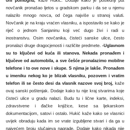
oni pomognu
,
kaže Hukić. Dodaje kako je poslednji put
novčanik pronašao ljetos u gradskom parku i da se u njemu
nalazilo mnogo novca, od čega najviše u stranoj valuti.
Novčanik je na kraju vraćen vlasniku, a ispostavilo se kako je
riječ o jednom Sanjaninu koji već dugo živi i radi u
inostranstvu. Osim novčanika, čisteći sanske ulice, često
pronalazi druge dragocjenosti i različite predmete.
-U
glavnom
su to ključevi od kuća ili stanova. Nekada pronađem i
ključeve od automobila, a sve češće pronalazimo mobilne
telefone i to ove nove i skupe. S njima je lakše. Pronađem
u imeniku nekog ko je blizak vlasniku, pozovem i vratim
telefon ili se često desi da vlasnik nazove svoj broj
,
kaže
ovaj sanski poštenjak. Dodaje kako tu nije kraj stvarima koje
čisteći ulice u gradu nalazi. Budu tu i lične karte, indeksi,
zdravstvene i đačke knjižice, kese sa ljekarskom
dokumentacijom, satovi i ostalo. Hukić kaže kako se vlasnici
uvijek obraduju kada im se vrate izgubljene stvari i da ga u
najvećem broju slučajeva nagrade. Dodaje kako nikada nije