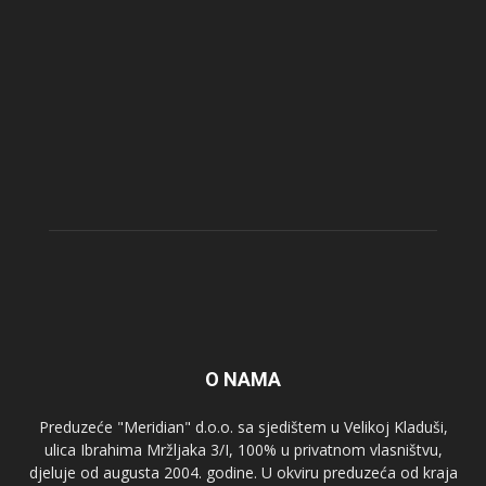
O NAMA
Preduzeće "Meridian" d.o.o. sa sjedištem u Velikoj Kladuši,
ulica Ibrahima Mržljaka 3/I, 100% u privatnom vlasništvu,
djeluje od augusta 2004. godine. U okviru preduzeća od kraja