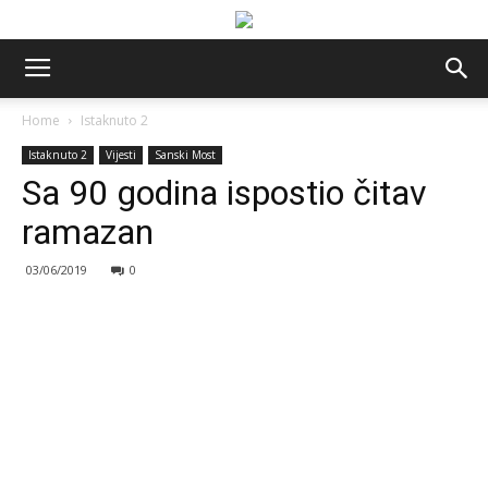
Home
Istaknuto 2
Istaknuto 2
Vijesti
Sanski Most
Sa 90 godina ispostio čitav
ramazan
03/06/2019
0