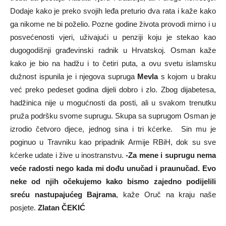
Dodaje kako je preko svojih leđa preturio dva rata i kaže kako
ga nikome ne bi poželio. Pozne godine života provodi mirno i u
posvećenosti vjeri, uživajući u penziji koju je stekao kao
dugogodišnji građevinski radnik u Hrvatskoj. Osman kaže
kako je bio na hadžu i to četiri puta, a ovu svetu islamsku
dužnost ispunila je i njegova supruga
Mevla
s kojom u braku
već preko pedeset godina dijeli dobro i zlo. Zbog dijabetesa,
hadžinica nije u mogućnosti da posti, ali u svakom trenutku
pruža podršku svome suprugu. Skupa sa suprugom Osman je
izrodio četvoro djece, jednog sina i tri kćerke. Sin mu je
poginuo u Travniku kao pripadnik Armije RBiH, dok su sve
kćerke udate i žive u inostranstvu.
-Za mene i suprugu nema
veće radosti nego kada mi dođu unučad i praunučad. Evo
neke od njih očekujemo kako bismo zajedno podijelili
sreću nastupajućeg Bajrama
, kaže Oruč na kraju naše
posjete.
Zlatan ČEKIĆ