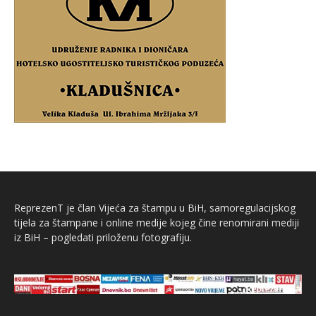
ReprezenT je član Vijeća za štampu u BiH, samoregulacijskog
tijela za štampane i online medije kojeg čine renomirani mediji
iz BiH – pogledati priloženu fotografiju.