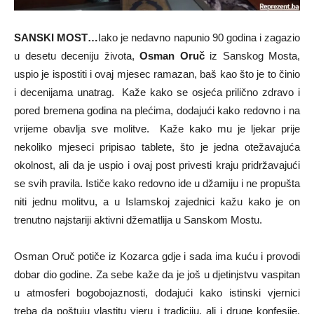
SANSKI MOST…
Iako je nedavno napunio 90 godina i zagazio
u desetu deceniju života,
Osman Oruč
iz Sanskog Mosta,
uspio je ispostiti i ovaj mjesec ramazan, baš kao što je to činio
i decenijama unatrag. Kaže kako se osjeća prilično zdravo i
pored bremena godina na plećima, dodajući kako redovno i na
vrijeme obavlja sve molitve. Kaže kako mu je ljekar prije
nekoliko mjeseci pripisao tablete, što je jedna otežavajuća
okolnost, ali da je uspio i ovaj post privesti kraju pridržavajući
se svih pravila. Ističe kako redovno ide u džamiju i ne propušta
niti jednu molitvu, a u Islamskoj zajednici kažu kako je on
trenutno najstariji aktivni džematlija u Sanskom Mostu.
Osman Oruč potiče iz Kozarca gdje i sada ima kuću i provodi
dobar dio godine. Za sebe kaže da je još u djetinjstvu vaspitan
u atmosferi bogobojaznosti, dodajući kako istinski vjernici
treba da poštuju vlastitu vjeru i tradiciju, ali i druge konfesije.