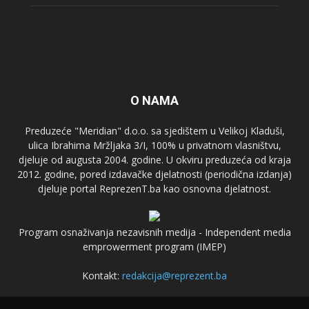
O NAMA
Preduzeće "Meridian" d.o.o. sa sjedištem u Velikoj Kladuši,
ulica Ibrahima Mržljaka 3/I, 100% u privatnom vlasništvu,
djeluje od augusta 2004. godine. U okviru preduzeća od kraja
2012. godine, pored izdavačke djelatnosti (periodična izdanja)
djeluje portal ReprezenT.ba kao osnovna djelatnost.
Program osnaživanja nezavisnih medija - Independent media
emprowerment program (IMEP)
Kontakt:
redakcija@reprezent.ba