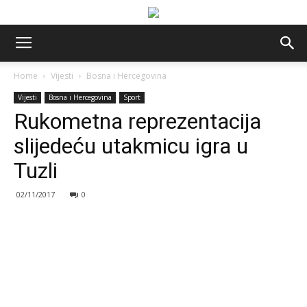
Home
Vijesti
Bosna i Hercegovina
Vijesti
Bosna i Hercegovina
Sport
Rukometna reprezentacija
slijedeću utakmicu igra u
Tuzli
02/11/2017
0