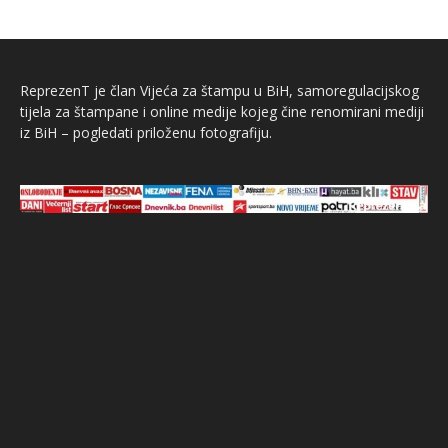
ReprezenT je član Vijeća za štampu u BiH, samoregulacijskog
tijela za štampane i online medije kojeg čine renomirani mediji
iz BiH – pogledati priloženu fotografiju.