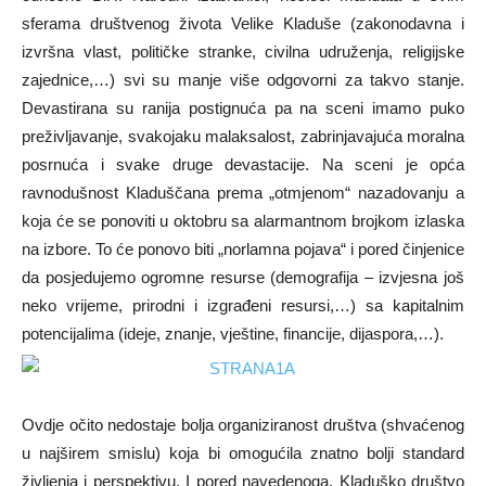
sferama društvenog života Velike Kladuše (zakonodavna i
izvršna vlast, političke stranke, civilna udruženja, religijske
zajednice,…) svi su manje više odgovorni za takvo stanje.
Devastirana su ranija postignuća pa na sceni imamo puko
preživljavanje, svakojaku malaksalost, zabrinjavajuća moralna
posrnuća i svake druge devastacije. Na sceni je opća
ravnodušnost Kladuščana prema „otmjenom“ nazadovanju a
koja će se ponoviti u oktobru sa alarmantnom brojkom izlaska
na izbore. To će ponovo biti „norlamna pojava“ i pored činjenice
da posjedujemo ogromne resurse (demografija – izvjesna još
neko vrijeme, prirodni i izgrađeni resursi,…) sa kapitalnim
potencijalima (ideje, znanje, vještine, financije, dijaspora,…).
Ovdje očito nedostaje bolja organiziranost društva (shvaćenog
u najširem smislu) koja bi omogućila znatno bolji standard
življenja i perspektivu. I pored navedenoga, Kladuško društvo