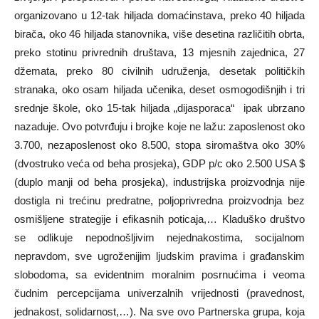
organizovano u 12-tak hiljada domaćinstava, preko 40 hiljada
birača, oko 46 hiljada stanovnika, više desetina različitih obrta,
preko stotinu privrednih društava, 13 mjesnih zajednica, 27
džemata, preko 80 civilnih udruženja, desetak političkih
stranaka, oko osam hiljada učenika, deset osmogodišnjih i tri
srednje škole, oko 15-tak hiljada „dijasporaca“ ipak ubrzano
nazaduje. Ovo potvrđuju i brojke koje ne lažu: zaposlenost oko
3.700, nezaposlenost oko 8.500, stopa siromaštva oko 30%
(dvostruko veća od beha prosjeka), GDP p/c oko 2.500 USA $
(duplo manji od beha prosjeka), industrijska proizvodnja nije
dostigla ni trećinu predratne, poljoprivredna proizvodnja bez
osmišljene strategije i efikasnih poticaja,… Kladuško društvo
se odlikuje nepodnošljivim nejednakostima, socijalnom
nepravdom, sve ugroženijim ljudskim pravima i građanskim
slobodoma, sa evidentnim moralnim posrnućima i veoma
čudnim percepcijama univerzalnih vrijednosti (pravednost,
jednakost, solidarnost,…). Na sve ovo Partnerska grupa, koja