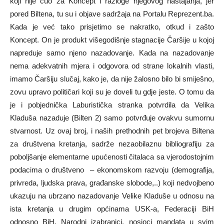
koji nije čuo za Koncept i razloge njegovog nastajanja, jer
pored Biltena, tu su i objave sadržaja na Portalu Reprezent.ba.
Kada je već tako prisjetimo se nakratko, otkud i zašto
Koncept. On je produkt višegodišnje stagnacije Čaršije u kojoj
napreduje samo njeno nazadovanje. Kada na nazadovanje
nema adekvatnih mjera i odgovora od strane lokalnih vlasti,
imamo Čaršiju slučaj, kako je, da nije žalosno bilo bi smiješno,
zovu upravo političari koji su je doveli tu gdje jeste. O tomu da
je i pobjednička Laburistička stranka potvrdila da Velika
Kladuša nazaduje (Bilten 2) samo potvrđuje ovakvu sumornu
stvarnost. Uz ovaj broj, i naših prethodnih pet brojeva Biltena
za društvena kretanja, sadrže nezaobilaznu bibliografiju za
poboljšanje elementarne upućenosti čitalaca sa vjerodostojnim
podacima o društveno – ekonomskom razvoju (demografija,
privreda, ljudska prava, građanske slobode,..) koji nedvojbeno
ukazuju na ubrzano nazadovanje Velike Kladuše u odnosu na
ista kretanja u drugim općinama USK-a, Federaciji BiH
odnosno BiH. Narodni izabranici, nosioci mandata u svim