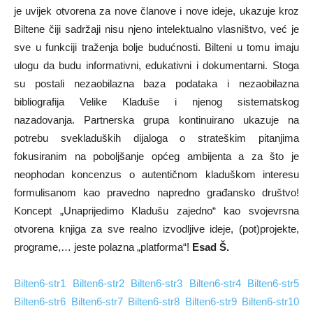
je uvijek otvorena za nove članove i nove ideje, ukazuje kroz
Biltene čiji sadržaji nisu njeno intelektualno vlasništvo, već je
sve u funkciji traženja bolje budućnosti. Bilteni u tomu imaju
ulogu da budu informativni, edukativni i dokumentarni. Stoga
su postali nezaobilazna baza podataka i nezaobilazna
bibliografija Velike Kladuše i njenog sistematskog
nazadovanja. Partnerska grupa kontinuirano ukazuje na
potrebu svekladuških dijaloga o strateškim pitanjima
fokusiranim na poboljšanje općeg ambijenta a za što je
neophodan koncenzus o autentičnom kladuškom interesu
formulisanom kao pravedno napredno građansko društvo!
Koncept „Unaprijedimo Kladušu zajedno“ kao svojevrsna
otvorena knjiga za sve realno izvodljive ideje, (pot)projekte,
programe,… jeste polazna „platforma“!
Esad Š.
Bilten6-str1
Bilten6-str2
Bilten6-str3
Bilten6-str4
Bilten6-str5
Bilten6-str6
Bilten6-str7
Bilten6-str8
Bilten6-str9
Bilten6-str10