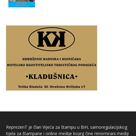
ReprezenT je član Vijeća za štampu u BiH, samoregulacijskog
tijela za štampane i online medije kojeg čine renomirani mediji