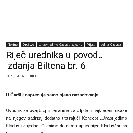
Novine
Društvo
Unaprijedimo Kladušu zajedno
Vijesti
Velika Kladuša
Riječ urednika u povodu
izdanja Biltena br. 6
01/09/2016
0
U Čaršiji napreduje samo njeno nazadovanje
Uvodnik za ovaj broj Biltena ima za cilj da u najkraćem ukaže
na njegov sadržaj dodatno tretirajući Koncept „Unaprijedimo
Kladušu zajedno. Cijenimo da nema upućenijeg Kladuščanina