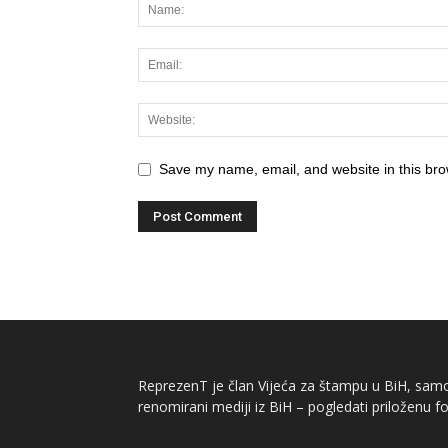
Save my name, email, and website in this bro
ReprezenT je član Vijeća za štampu u BiH, samor
renomirani mediji iz BiH – pogledati priloženu fo