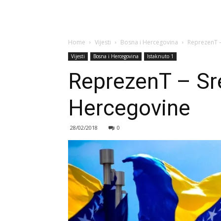
Home
Vijesti
Bosna i Hercegovina
ReprezenT –
Vijesti
Bosna i Hercegovina
Istaknuto 1
ReprezenT – Sre
Hercegovine
28/02/2018
0