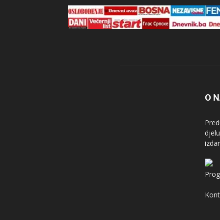
O 
Pred
djel
izda
Prog
Kont