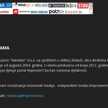
NAMA
uzeće "Meridian" d.o.o. sa sjedištem u Velikoj Kladuši, ulica Ibrahima
uje od augusta 2004. godine. U okviru preduzeća od kraja 2012. godine
nja) djeluje portal ReprezenT.ba kao osnovna djelatnost.
ram osnaživanja nezavisnih medija - Independent media emprowerm
akt:
redakcija@reprezent.ba