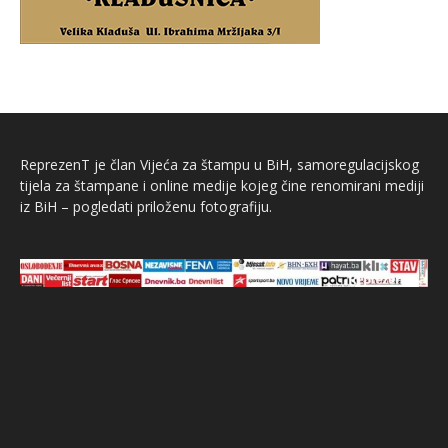
ReprezenT je član Vijeća za štampu u BiH, samoregulacijskog
tijela za štampane i online medije kojeg čine renomirani mediji
iz BiH – pogledati priloženu fotografiju.