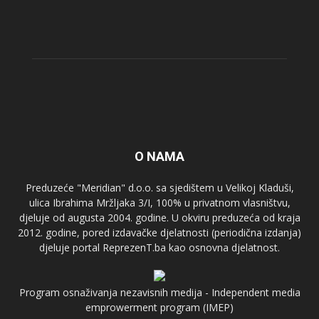
O NAMA
Preduzeće "Meridian" d.o.o. sa sjedištem u Velikoj Kladuši,
ulica Ibrahima Mržljaka 3/I, 100% u privatnom vlasništvu,
djeluje od augusta 2004. godine. U okviru preduzeća od kraja
2012. godine, pored izdavačke djelatnosti (periodična izdanja)
djeluje portal ReprezenT.ba kao osnovna djelatnost.
Program osnaživanja nezavisnih medija - Independent media
emprowerment program (IMEP)