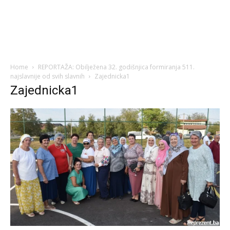
Home
REPORTAŽA: Obilježena 32. godišnjica formiranja 511.
najslavnije od svih slavnih
Zajednicka1
Zajednicka1