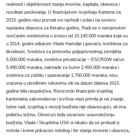
realnosti i objektivnosti stanja imovine, kapitala, obaveza i
rezultate poslovanja. U financijskom izvještaju Kantona za
2015. godinu nisu priznati svi rashodi i izdaci na osnovu
nastanka obaveza za fiskalnu godinu. Radi se o namjenskim
novčanim sredstvima u iznosu od 15.140.000 maraka koja su
u 2014. godini odlukom Vlade Hamdije Lipovače, korištena za
likvidnost. Sredstva za pretvorbu poljoprivrednog zemljišta
5.500.000 maraka, sredstva privatizacije – ESCROW račun
5.490.000 maraka, naknade za šume 2.450.000 maraka i
sredstva za zaštitu i spasavanje 1.700.000 maraka, nisu
vraćena u utvrđenim rokovima niti na datum bilansa 2015.
godine bila raspoloživa. Revizorski financijski izvještaj
kantonalna zakonodavna i izvršna vlast primila je na znanje.
Istine radi, izvještaj o reviziji budžeta nije obavezujući, ali ima
političku težinu. Okrećući leđa stvarnom uravnoteženju
budžeta, Vlada i Skupština USK-a nikako da se probudi iz
mrtvila i krene prikazom istinitog i fer stanja imovine i obaveza,