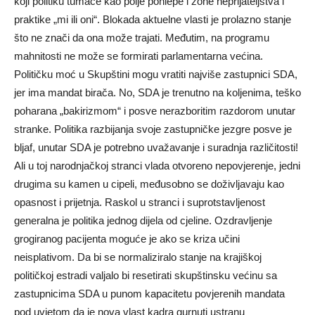
koji politiku tumače kao polje pohlepe i zone neprijateljstva i
praktike „mi ili oni“. Blokada aktuelne vlasti je prolazno stanje
što ne znači da ona može trajati. Međutim, na programu
mahnitosti ne može se formirati parlamentarna većina.
Političku moć u Skupštini mogu vratiti najviše zastupnici SDA,
jer ima mandat birača. No, SDA je trenutno na koljenima, teško
poharana „bakirizmom“ i posve nerazboritim razdorom unutar
stranke. Politika razbijanja svoje zastupničke jezgre posve je
bljaf, unutar SDA je potrebno uvažavanje i suradnja različitosti!
Ali u toj narodnjačkoj stranci vlada otvoreno nepovjerenje, jedni
drugima su kamen u cipeli, međusobno se doživljavaju kao
opasnost i prijetnja. Raskol u stranci i suprotstavljenost
generalna je politika jednog dijela od cjeline. Ozdravljenje
grogiranog pacijenta moguće je ako se kriza učini
neisplativom. Da bi se normaliziralo stanje na krajiškoj
političkoj estradi valjalo bi resetirati skupštinsku većinu sa
zastupnicima SDA u punom kapacitetu povjerenih mandata
pod uvjetom da je nova vlast kadra gurnuti ustranu