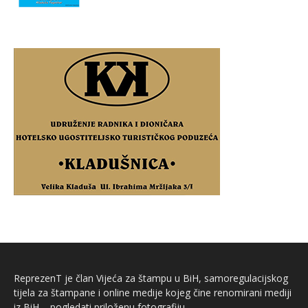
ReprezenT je član Vijeća za štampu u BiH, samoregulacijskog
tijela za štampane i online medije kojeg čine renomirani mediji
iz BiH – pogledati priloženu fotografiju.