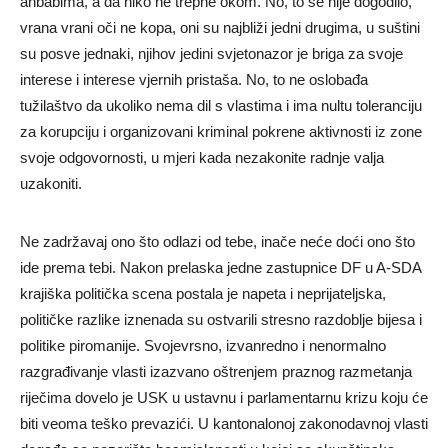
ahbabima, a da niko ne trepne okom. No, to se nije dogodilo,
vrana vrani oči ne kopa, oni su najbliži jedni drugima, u suštini
su posve jednaki, njihov jedini svjetonazor je briga za svoje
interese i interese vjernih pristaša. No, to ne oslobađa
tužilaštvo da ukoliko nema dil s vlastima i ima nultu toleranciju
za korupciju i organizovani kriminal pokrene aktivnosti iz zone
svoje odgovornosti, u mjeri kada nezakonite radnje valja
uzakoniti.
Ne zadržavaj ono što odlazi od tebe, inače neće doći ono što
ide prema tebi. Nakon prelaska jedne zastupnice DF u A-SDA
krajiška politička scena postala je napeta i neprijateljska,
političke razlike iznenada su ostvarili stresno razdoblje bijesa i
politike piromanije. Svojevrsno, izvanredno i nenormalno
razgrađivanje vlasti izazvano oštrenjem praznog razmetanja
riječima dovelo je USK u ustavnu i parlamentarnu krizu koju će
biti veoma teško prevazići. U kantonalonoj zakonodavnoj vlasti