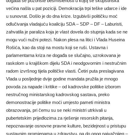
događa se pozorište besmislenosti u kojoj se skupštinska
većina našla u pat poziciji. Demokracija trpi teške udarce i ide
u sunovrat. Došlo je do dna krize. Izgubivši političku moć
odlučivanja vladajuću koaliciju SDA – SDP – DF – Laburisti,
zahvatila je paraliza koja je vlast dovela do stupnja kada se ne
mogu vući nužni potezi. Nakon plesa na litici i Vlada Huseina
Rošića, kao da stoji na mostu koji se ruši. Ustavna i
parlamentarna kriza ne događa se slučajno, uzrokovana je
raskolom u krajiškom dijelu SDA i neodgovornim i nestručnim
radom izvršnog tijela političke vlasti. Četiri puta preslagivana
Vlada u posljednje dvije godine mandata pružila je mnogo
povoda za napade i kritike – od kadrovske politike izborom
nestručnog ministarskog kadrovskog sastava, preko
demonostracije politike moći umjesto pameti ministra
obrazovanja, pri čemu su se neki ministri utrkivali u
pubertetskim prijedlozima za rješenje resorskih pitanja,
nepoznavanje osnovne pravne kulture, bezidejnost u pristupu
sustavnim promjenama u zdravstvu, pa do onog najvažnijeg –