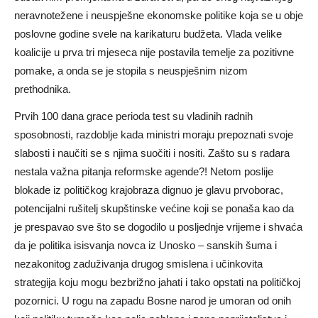
neravnotežene i neuspješne ekonomske politike koja se u obje
poslovne godine svele na karikaturu budžeta. Vlada velike
koalicije u prva tri mjeseca nije postavila temelje za pozitivne
pomake, a onda se je stopila s neuspješnim nizom
prethodnika.
Prvih 100 dana grace perioda test su vladinih radnih
sposobnosti, razdoblje kada ministri moraju prepoznati svoje
slabosti i naučiti se s njima suočiti i nositi. Zašto su s radara
nestala važna pitanja reformske agende?! Netom poslije
blokade iz političkog krajobraza dignuo je glavu prvoborac,
potencijalni rušitelj skupštinske većine koji se ponaša kao da
je prespavao sve što se dogodilo u posljednje vrijeme i shvaća
da je politika isisvanja novca iz Unosko – sanskih šuma i
nezakonitog zaduživanja drugog smislena i učinkovita
strategija koju mogu bezbrižno jahati i tako opstati na političkoj
pozornici. U rogu na zapadu Bosne narod je umoran od onih