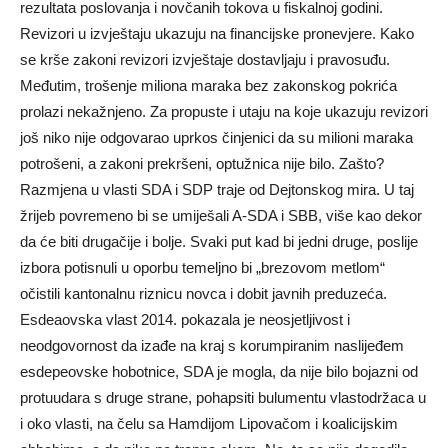
rezultata poslovanja i novčanih tokova u fiskalnoj godini.
Revizori u izvještaju ukazuju na financijske pronevjere. Kako
se krše zakoni revizori izvještaje dostavljaju i pravosuđu.
Međutim, trošenje miliona maraka bez zakonskog pokrića
prolazi nekažnjeno. Za propuste i utaju na koje ukazuju revizori
još niko nije odgovarao uprkos činjenici da su milioni maraka
potrošeni, a zakoni prekršeni, optužnica nije bilo. Zašto?
Razmjena u vlasti SDA i SDP traje od Dejtonskog mira. U taj
žrijeb povremeno bi se umiješali A-SDA i SBB, više kao dekor
da će biti drugačije i bolje. Svaki put kad bi jedni druge, poslije
izbora potisnuli u oporbu temeljno bi „brezovom metlom“
očistili kantonalnu riznicu novca i dobit javnih preduzeća.
Esdeaovska vlast 2014. pokazala je neosjetljivost i
neodgovornost da izađe na kraj s korumpiranim naslijeđem
esdepeovske hobotnice, SDA je mogla, da nije bilo bojazni od
protuudara s druge strane, pohapsiti bulumentu vlastodržaca u
i oko vlasti, na čelu sa Hamdijom Lipovačom i koalicijskim