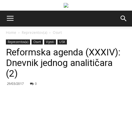
Home
Reprezentov(a)
Osvrt
Reprezentov(a)
Osvrt
Vijesti
USK
Reformska agenda (XXXIV):
Dnevnik jednog analitičara
(2)
29/03/2017
0