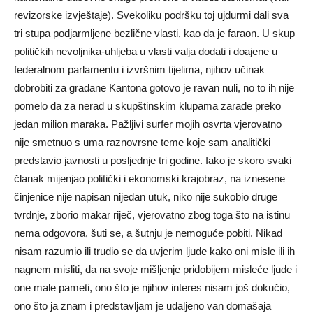
revizorske izvještaje). Svekoliku podršku toj ujdurmi dali sva
tri stupa podjarmljene bezlične vlasti, kao da je faraon. U skup
političkih nevoljnika-uhljeba u vlasti valja dodati i doajene u
federalnom parlamentu i izvršnim tijelima, njihov učinak
dobrobiti za građane Kantona gotovo je ravan nuli, no to ih nije
pomelo da za nerad u skupštinskim klupama zarade preko
jedan milion maraka. Pažljivi surfer mojih osvrta vjerovatno
nije smetnuo s uma raznovrsne teme koje sam analitički
predstavio javnosti u posljednje tri godine. Iako je skoro svaki
članak mijenjao politički i ekonomski krajobraz, na iznesene
činjenice nije napisan nijedan utuk, niko nije sukobio druge
tvrdnje, zborio makar riječ, vjerovatno zbog toga što na istinu
nema odgovora, šuti se, a šutnju je nemoguće pobiti. Nikad
nisam razumio ili trudio se da uvjerim ljude kako oni misle ili ih
nagnem misliti, da na svoje mišljenje pridobijem misleće ljude i
one male pameti, ono što je njihov interes nisam još dokučio,
ono što ja znam i predstavljam je udaljeno van domašaja