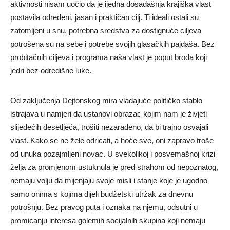
aktivnosti nisam uočio da je ijedna dosadašnja krajiška vlast
postavila određeni, jasan i praktičan cilj. Ti ideali ostali su
zatomljeni u snu, potrebna sredstva za dostignuće ciljeva
potrošena su na sebe i potrebe svojih glasačkih pajdaša. Bez
probitačnih ciljeva i programa naša vlast je poput broda koji
jedri bez odredišne luke.
Od zaključenja Dejtonskog mira vladajuće političko stablo
istrajava u namjeri da ustanovi obrazac kojim nam je živjeti
slijedećih desetljeća, trošiti nezarađeno, da bi trajno osvajali
vlast. Kako se ne žele odricati, a hoće sve, oni zapravo troše
od unuka pozajmljeni novac. U svekolikoj i posvemašnoj krizi
želja za promjenom ustuknula je pred strahom od nepoznatog,
nemaju volju da mijenjaju svoje misli i stanje koje je ugodno
samo onima s kojima dijeli budžetski utržak za dnevnu
potrošnju. Bez pravog puta i oznaka na njemu, odsutni u
promicanju interesa golemih socijalnih skupina koji nemaju