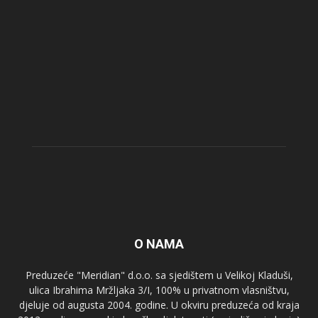
O NAMA
Preduzeće "Meridian" d.o.o. sa sjedištem u Velikoj Kladuši,
ulica Ibrahima Mržljaka 3/I, 100% u privatnom vlasništvu,
djeluje od augusta 2004. godine. U okviru preduzeća od kraja