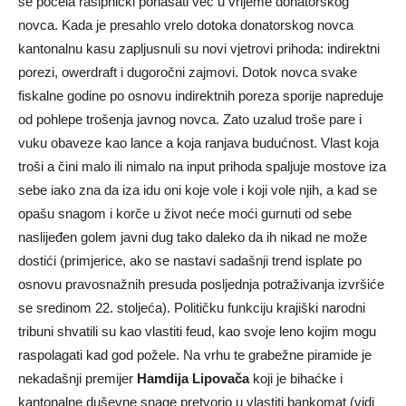
se počela rasipnički ponašati već u vrijeme donatorskog
novca. Kada je presahlo vrelo dotoka donatorskog novca
kantonalnu kasu zapljusnuli su novi vjetrovi prihoda: indirektni
porezi, owerdraft i dugoročni zajmovi. Dotok novca svake
fiskalne godine po osnovu indirektnih poreza sporije napreduje
od pohlepe trošenja javnog novca. Zato uzalud troše pare i
vuku obaveze kao lance a koja ranjava budućnost. Vlast koja
troši a čini malo ili nimalo na input prihoda spaljuje mostove iza
sebe iako zna da iza idu oni koje vole i koji vole njih, a kad se
opašu snagom i korče u život neće moći gurnuti od sebe
naslijeđen golem javni dug tako daleko da ih nikad ne može
dostići (primjerice, ako se nastavi sadašnji trend isplate po
osnovu pravosnažnih presuda posljednja potraživanja izvršiće
se sredinom 22. stoljeća). Političku funkciju krajiški narodni
tribuni shvatili su kao vlastiti feud, kao svoje leno kojim mogu
raspolagati kad god požele. Na vrhu te grabežne piramide je
nekadašnji premijer
Hamdija Lipovača
koji je bihaćke i
kantonalne duševne snage pretvorio u vlastiti bankomat (vidi