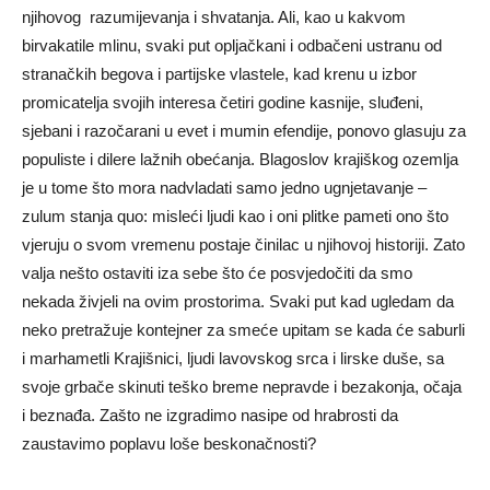
njihovog razumijevanja i shvatanja. Ali, kao u kakvom
birvakatile mlinu, svaki put opljačkani i odbačeni ustranu od
stranačkih begova i partijske vlastele, kad krenu u izbor
promicatelja svojih interesa četiri godine kasnije, sluđeni,
sjebani i razočarani u evet i mumin efendije, ponovo glasuju za
populiste i dilere lažnih obećanja. Blagoslov krajiškog ozemlja
je u tome što mora nadvladati samo jedno ugnjetavanje –
zulum stanja quo: misleći ljudi kao i oni plitke pameti ono što
vjeruju o svom vremenu postaje činilac u njihovoj historiji. Zato
valja nešto ostaviti iza sebe što će posvjedočiti da smo
nekada živjeli na ovim prostorima. Svaki put kad ugledam da
neko pretražuje kontejner za smeće upitam se kada će saburli
i marhametli Krajišnici, ljudi lavovskog srca i lirske duše, sa
svoje grbače skinuti teško breme nepravde i bezakonja, očaja
i beznađa. Zašto ne izgradimo nasipe od hrabrosti da
zaustavimo poplavu loše beskonačnosti?