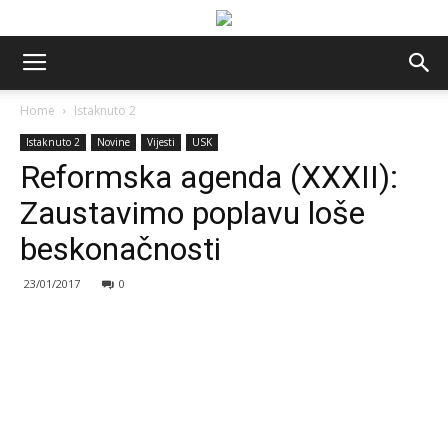
Home
Istaknuto 2
Istaknuto 2
Novine
Vijesti
USK
Reformska agenda (XXXII):
Zaustavimo poplavu loše
beskonačnosti
23/01/2017
0