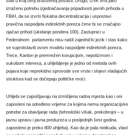
stati u kraj ovoj društvenoj pošasti. Drugo, USK ima jako
izraženu potrebu izjednačavanja pripadnosti javnih prihoda u
FBiH, da se izvrši fiskalna decentralizacija i uspostavi
pravična raspodjela indirektnih poreza čime bi se značajno
ojačao prihod (ukidanje pondera 100). Zastupnici u
Federalnom parlamentu nisu našli zajednički jezik i stav kako
se suprotstaviti ovom modelu raspodjele indirektnih poreza.
Treće, Kanton je premrežen korupcijom, nepotizmom i
sukobom interesa, a uhljebljenje je jedno od metoda ovih
pojava koje neprekidno sprovode sve vrste i slojevi vladajućih
struktura kad se dočepaju političke moći.
Uhljebi se zapošljavaju na izmišljena radna mjesta kao i oni
zaposleni na određeno vrijeme za kojima nema organizacijske
potrebe za obavljanje rada (tehnološki višak, prekobrojni – u
javnu upravu i javna preduzeća u posljednjih šest godina
zaposleno je preko 800 uhljeba). Kao da je pala niotkuda, vlast