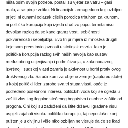
ništa osim svojih potreba, postali su vjetar za vatru – gasi
malu, a raspiruje veliku. Ni financijski armageddon koji ozbiljno
prijeti, ni cunami odlazak cijelih porodica trbuhom za kruhom,
ni politička korupcija koja izjeda društvo poput termita nisu
dovoljan razlog da se kane gramzivosti, sebičnosti,
pokvarenosti i sebeljublja. Evo tri primjera iz mnoštva drugih
koje sam predstavio javnosti u stotinjak osvrta. Iako je
politička korupcija razlog svih naših nevolja kao sustav
međusobnog ucjenjivanja i podmićivanja, u zakonodavnoj,
izvršnoj i sudskoj vlasti zamrla je aktivnost u borbi protiv ovog
društvenog zla. Sa učinkom zarobljene zemlje (captured state)
u kojoj politički lideri zarobe sva tri stupa vlasti, opće je
podređeno posebnom interesu političkih vođa koji se ogleda u
zaštiti vlastitog ilegalno stečenog bogatstva i osobne zaštite od
progona. Oni koji su zaduženi da štite državu i građane nisu
uspjeli zajahati visoku političku korupciju, taj neposlušni konj
pušten je u divljinu i više niko ozbiljan ne vjeruje da će se ikad