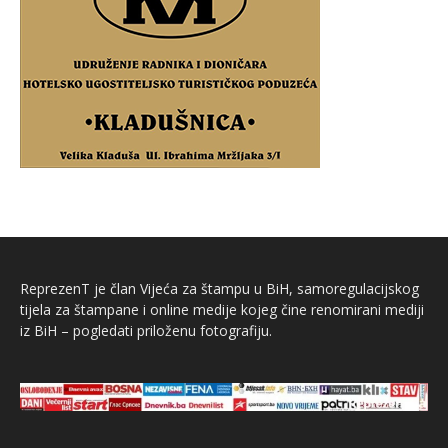
ReprezenT je član Vijeća za štampu u BiH, samoregulacijskog
tijela za štampane i online medije kojeg čine renomirani mediji
iz BiH – pogledati priloženu fotografiju.