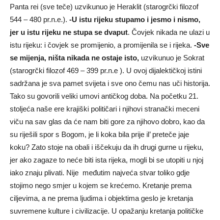
Panta rei (sve teče) uzvikunuo je Heraklit (starogrčki filozof
544 – 480 pr.n.e.).
-U istu rijeku stupamo i jesmo i nismo,
jer u istu rijeku ne stupa se dvaput
. Čovjek nikada ne ulazi u
istu rijeku: i čovjek se promijenio, a promijenila se i rijeka.
-Sve
se mijenja, ništa nikada ne ostaje isto,
uzvikunuo je Sokrat
(starogrčki filozof 469 – 399 pr.n.e ). U ovoj dijalektičkoj istini
sadržana je sva pamet svijeta i sve ono čemu nas uči historija.
Tako su govorili veliki umovi antičkog doba. Na početku 21.
stoljeća naše ere krajiški političari i njihovi stranački meceni
viču na sav glas da će nam biti gore za njihovo dobro, kao da
su riješili spor s Bogom, je li koka bila prije il’ preteče jaje
koku? Zato stoje na obali i iščekuju da ih drugi gurne u rijeku,
jer ako zagaze to neće biti ista rijeka, mogli bi se utopiti u njoj
iako znaju plivati. Nije međutim najveća stvar toliko gdje
stojimo nego smjer u kojem se krećemo. Kretanje prema
ciljevima, a ne prema ljudima i objektima geslo je kretanja
suvremene kulture i civilizacije. U opažanju kretanja političke