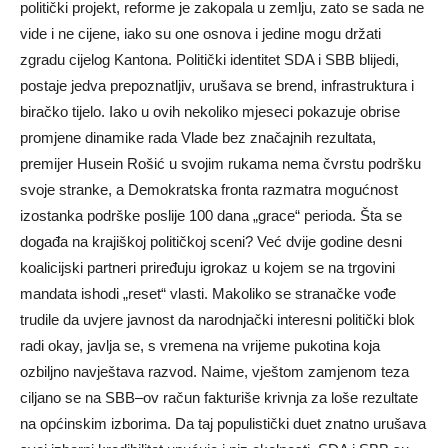
politički projekt, reforme je zakopala u zemlju, zato se sada ne
vide i ne cijene, iako su one osnova i jedine mogu držati
zgradu cijelog Kantona. Politički identitet SDA i SBB blijedi,
postaje jedva prepoznatljiv, urušava se brend, infrastruktura i
biračko tijelo. Iako u ovih nekoliko mjeseci pokazuje obrise
promjene dinamike rada Vlade bez značajnih rezultata,
premijer Husein Rošić u svojim rukama nema čvrstu podršku
svoje stranke, a Demokratska fronta razmatra mogućnost
izostanka podrške poslije 100 dana „grace“ perioda. Šta se
događa na krajiškoj političkoj sceni? Već dvije godine desni
koalicijski partneri priređuju igrokaz u kojem se na trgovini
mandata ishodi „reset“ vlasti. Makoliko se stranačke vođe
trudile da uvjere javnost da narodnjački interesni politički blok
radi okay, javlja se, s vremena na vrijeme pukotina koja
ozbiljno navještava razvod. Naime, vještom zamjenom teza
ciljano se na SBB–ov račun fakturiše krivnja za loše rezultate
na općinskim izborima. Da taj populistički duet znatno urušava