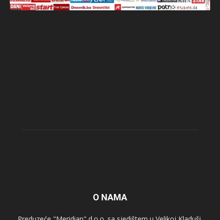
O NAMA
Preduzeće "Meridian" d.o.o. sa sjedištem u Velikoj Kladuši,