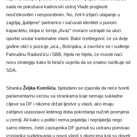
sada ne pokušava kadrovski ustroj Vlade proglasiti
neučinkovitim i nesposobnim. No, želi li izbjeći utapanje u
zagrljaj „ljubljene“ partnerice i sačuvati identitet u punom
kapacitetu, ekipa iz tornja „Avaz“ moraće ustrajati na ulozi
oporbe unutar kantonalne vlasti. Bakir Izetbegović će za dvije
godine otići s pozicije „oca „ Bošnjaka, a završiće se i suđenje
Fahrudinu Radončiću i SBB, htjela ne htjela, će morati naći
novu strategiju kako bi birače uvjerila da se znatno razlikuje od
SDA.
Stranka
Željka Komšića
, bjelodano se izjasnila da neće tvoriti
parlamentarnu većinu sa strankama koje nemaju sukladne
ciljeve sa DF i nikome držati ljestve u vlasti, ako imaju
zahtjeve uspostave ledenog doba pokretanja nužnih promjena
u zemlji. Ali kako u politici nema prijatelja i neprijatelja nego
samo interes, četiri zastupnika DF gurnuli su ustranu pomisao
izostanka sudjelovanja u novoj vlasti s glumcima koji su doveli