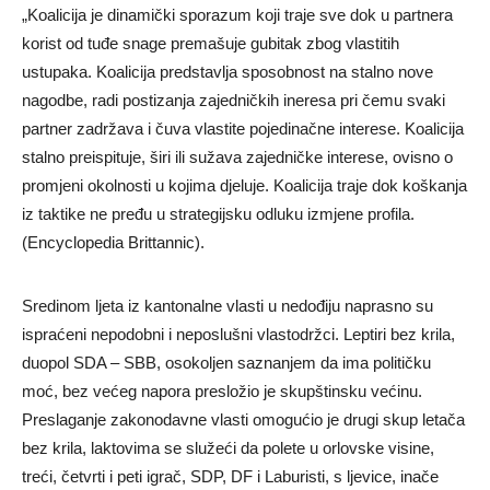
„Koalicija je dinamički sporazum koji traje sve dok u partnera
korist od tuđe snage premašuje gubitak zbog vlastitih
ustupaka. Koalicija predstavlja sposobnost na stalno nove
nagodbe, radi postizanja zajedničkih ineresa pri čemu svaki
partner zadržava i čuva vlastite pojedinačne interese. Koalicija
stalno preispituje, širi ili sužava zajedničke interese, ovisno o
promjeni okolnosti u kojima djeluje. Koalicija traje dok koškanja
iz taktike ne pređu u strategijsku odluku izmjene profila.
(Encyclopedia Brittannic).
Sredinom ljeta iz kantonalne vlasti u nedođiju naprasno su
ispraćeni nepodobni i neposlušni vlastodržci. Leptiri bez krila,
duopol SDA – SBB, osokoljen saznanjem da ima političku
moć, bez većeg napora presložio je skupštinsku većinu.
Preslaganje zakonodavne vlasti omogućio je drugi skup letača
bez krila, laktovima se služeći da polete u orlovske visine,
treći, četvrti i peti igrač, SDP, DF i Laburisti, s ljevice, inače