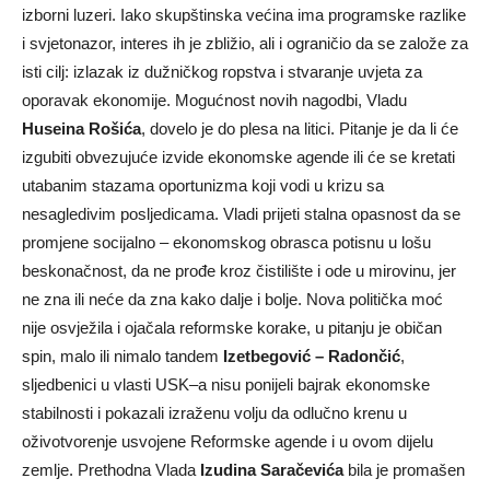
izborni luzeri. Iako skupštinska većina ima programske razlike
i svjetonazor, interes ih je zbližio, ali i ograničio da se založe za
isti cilj: izlazak iz dužničkog ropstva i stvaranje uvjeta za
oporavak ekonomije. Mogućnost novih nagodbi, Vladu
Huseina Rošića
, dovelo je do plesa na litici. Pitanje je da li će
izgubiti obvezujuće izvide ekonomske agende ili će se kretati
utabanim stazama oportunizma koji vodi u krizu sa
nesagledivim posljedicama. Vladi prijeti stalna opasnost da se
promjene socijalno – ekonomskog obrasca potisnu u lošu
beskonačnost, da ne prođe kroz čistilište i ode u mirovinu, jer
ne zna ili neće da zna kako dalje i bolje. Nova politička moć
nije osvježila i ojačala reformske korake, u pitanju je običan
spin, malo ili nimalo tandem
Izetbegović – Radončić
,
sljedbenici u vlasti USK–a nisu ponijeli bajrak ekonomske
stabilnosti i pokazali izraženu volju da odlučno krenu u
oživotvorenje usvojene Reformske agende i u ovom dijelu
zemlje. Prethodna Vlada
Izudina Saračevića
bila je promašen