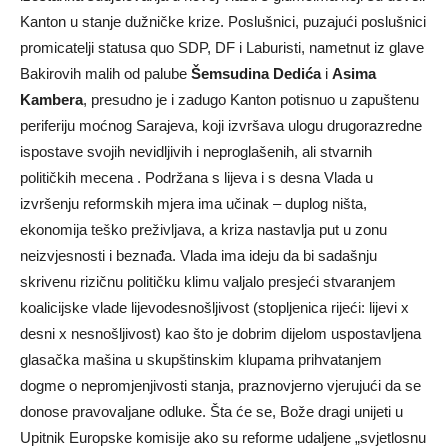
Kanton u stanje dužničke krize. Poslušnici, puzajući poslušnici
promicatelji statusa quo SDP, DF i Laburisti, nametnut iz glave
Bakirovih malih od palube
Šemsudina Dedića
i
Asima
Kambera
, presudno je i zadugo Kanton potisnuo u zapuštenu
periferiju moćnog Sarajeva, koji izvršava ulogu drugorazredne
ispostave svojih nevidljivih i neproglašenih, ali stvarnih
političkih mecena . Podržana s lijeva i s desna Vlada u
izvršenju reformskih mjera ima učinak – duplog ništa,
ekonomija teško preživljava, a kriza nastavlja put u zonu
neizvjesnosti i beznađa. Vlada ima ideju da bi sadašnju
skrivenu rizičnu političku klimu valjalo presjeći stvaranjem
koalicijske vlade lijevodesnošljivost (stopljenica rijeći: lijevi x
desni x nesnošljivost) kao što je dobrim dijelom uspostavljena
glasačka mašina u skupštinskim klupama prihvatanjem
dogme o nepromjenjivosti stanja, praznovjerno vjerujući da se
donose pravovaljane odluke. Šta će se, Bože dragi unijeti u
Upitnik Europske komisije ako su reforme udaljene „svjetlosnu