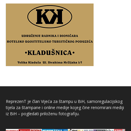
ReprezenT je član Vijeća za štampu u BiH, samoregulacijskog
tijela za štampane i online medije kojeg čine renomirani mediji
iz BiH – pogledati priloženu fotografiju.