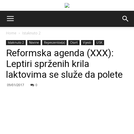
Home
Istaknuto 2
Istaknuto 2
Novine
Reprezentov(a)
Osvrt
Vijesti
USK
Reformska agenda (XXX):
Leptiri sprženih krila
laktovima se služe da polete
09/01/2017
0