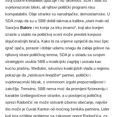
svoj izborni kredibilitet upućuje i niz okolnosti. SDA i SBB su
svjetonazorski bliski, ali njihovi politički programi nisu
kompatabilni. Obje stranke su narodnjačke, demoislamske. U
SDA znaju da su u SBB dobili takmaca kalibra „stani malo od
Sara’jva
Bakire
i mi konja za trku imamo“, koji ako korijen
izraste u stablo na političkoj sceni može preoteti korpuse
dojučerašnjih birača. Kako bi na vrijeme spriječili da novi špic
igrač ojača, poraste i dobije udarnu snagu da zabija golove na
njihovoj strani političkog terena, SDA je u skladu sa svojom
strategijom uvukla SBB u koalicijski zagrljaj i usisala kao
kućnu prašinu. Međutim, iskustvo koalicijskih vlada u regionu
pokazuje da „neiskusni tinejdžer“ partner, politički i
svjetonazorski blizak, s vremenom izgubi prepoznatljivost i
zakržlja. Trenutno, SBB nema moć da promijeni fizionomiju i
karakter Izetbegovićeve stranke, a u postojećoj političkoj
sprezi Radončić ne može ostvariti izborno obećanje, najviše
što može je čuvati Kanton od moćnog šenluka partnera. Lider
koji ima ozbiljne probleme sa zakonom poput Radončića, za