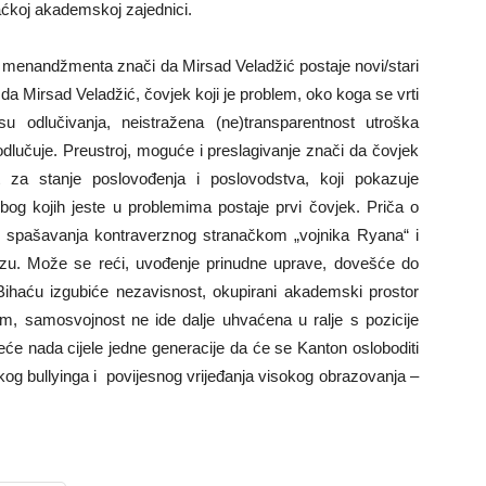
aćkoj akademskoj zajednici.
 menandžmenta znači da Mirsad Veladžić postaje novi/stari
da Mirsad Veladžić, čovjek koji je problem, oko koga se vrti
 odlučivanja, neistražena (ne)transparentnost utroška
o odlučuje. Preustroj, moguće i preslagivanje znači da čovjek
st za stanje poslovođenja i poslovodstva, koji pokazuje
zbog kojih jeste u problemima postaje prvi čovjek. Priča o
šaj spašavanja kontraverznog stranačkom „vojnika Ryana“ i
azu. Može se reći, uvođenje prinudne uprave, dovešće do
Bihaću izgubiće nezavisnost, okupirani akademski prostor
mom, samosvojnost ne ide dalje uhvaćena u ralje s pozicije
eće nada cijele jedne generacije da će se Kanton osloboditi
kog bullyinga i povijesnog vrijeđanja visokog obrazovanja –