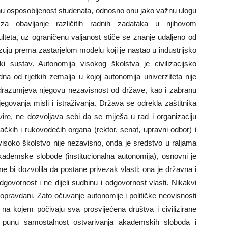
alnu osposobljenost studenata, odnosno onu jako važnu ulogu
a obavljanje različitih radnih zadataka u njihovom
lteta, uz ograničenu valjanost stiče se znanje udaljeno od
zuju prema zastarjelom modelu koji je nastao u industrijsko
i sustav. Autonomija visokog školstva je civilizacijsko
a od rijetkih zemalja u kojoj autonomija univerziteta nije
podrazumjeva njegovu nezavisnost od države, kao i zabranu
njegovanja misli i istraživanja. Država se odrekla zaštitnika
vire, ne dozvoljava sebi da se miješa u rad i organizaciju
čkih i rukovodećih organa (rektor, senat, upravni odbor) i
visoko školstvo nije nezavisno, onda je sredstvo u raljama
akademske slobode (institucionalna autonomija), osnovni je
ne bi dozvolila da postane privezak vlasti; ona je državna i
govornost i ne dijeli sudbinu i odgovornost vlasti. Nikakvi
opravdani. Zato očuvanje autonomije i političke neovisnosti
 na kojem počivaju sva prosvijećena društva i civilizirane
punu samostalnost ostvarivanja akademskih sloboda i