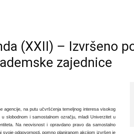
a (XXII) – Izvršeno pol
kademske zajednice
ne agencije, na putu učvršćenja temeljnog interesa visokog
 u slobodnom i samostalnom ozračju, mladi Univerzitet u
ntiteta. Na neovisnost i opravdano pravo da samostalno
ni svoje odgovornosti, pomno planiranom akcijom izvršen je