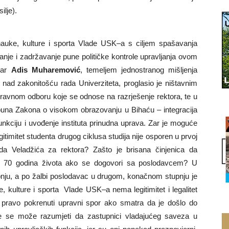
ilje).
 nauke, kulture i sporta Vlade USK–a s ciljem spašavanja
anje i zadržavanje pune političke kontrole upravljanja ovom
tar
Adis Muharemović
, temeljem jednostranog mišljenja
nad zakonitošću rada Univerziteta, proglasio je ništavnim
ravnom odboru koje se odnose na razrješenje rektora, te u
opuna Zakona o visokom obrazovanju u Bihaću – integracija
unkciju i uvođenje instituta prinudna uprava. Zar je moguće
gitimitet studenta drugog ciklusa studija nije osporen u prvoj
da Veladžića za rektora? Zašto je brisana činjenica da
do 70 godina života ako se dogovori sa poslodavcem? U
pnju, a po žalbi poslodavac u drugom, konačnom stupnju je
, kulture i sporta Vlade USK–a nema legitimitet i legalitet
 pravo pokrenuti upravni spor ako smatra da je došlo do
le se može razumjeti da zastupnici vladajućeg saveza u