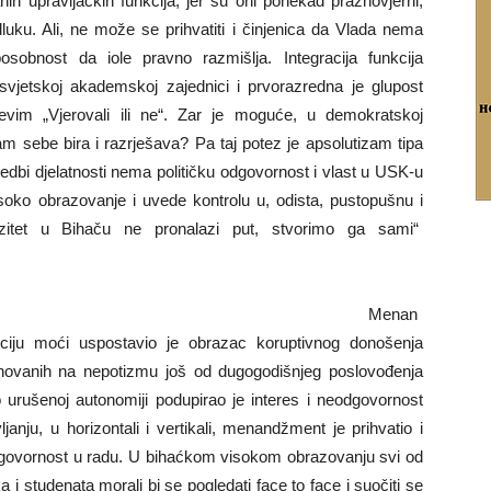
ih upravljačkih funkcija, jer su oni ponekad praznovjerni,
dluku. Ali, ne može se prihvatiti i činjenica da Vlada nema
sobnost da iole pravno razmišlja. Integracija funkcija
vjetskoj akademskoj zajednici i prvorazredna je glupost
jevim „Vjerovali ili ne“. Zar je moguće, u demokratskoj
am sebe bira i razrješava? Pa taj potez je apsolutizam tipa
vedbi djelatnosti nema političku odgovornost i vlast u USK-u
ko obrazovanje i uvede kontrolu u, odista, pustopušnu i
rzitet u Bihaču ne pronalazi put, stvorimo ga sami“
Menan
ciju moći uspostavio je obrazac koruptivnog donošenja
snovanih na nepotizmu još od dugogodišnjeg poslovođenja
urušenoj autonomiji podupirao je interes i neodgovornost
nju, u horizontali i vertikali, menandžment je prihvatio i
 odgovornost u radu. U bihaćkom visokom obrazovanju svi od
i studenata morali bi se pogledati face to face i suočiti se