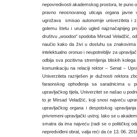
nepovredivosti akademskog prostora, te puno o
pravno neosnovanog uticaja organa javne v
ugrožava smisao autonomije univerziteta i zat
golemu štetu i urušio ugled najznačajnijeg pr
društvu „woodoo“ spodoba Mirsad Veladžić, od
naučio kako da živi u dosluhu sa znakovima 
intelektualno oronuo i neupotrebljiv za upravlja
odbija sva pozitivna stremljenja bliskih kolega
komunikaciju na relaciji rektor – Senat – Up
Univerziteta razriješen je dužnosti rektora 
faraonskog ophođenja sa saradnicima u pr
upravljačkog tijela, Univerzitet se našao u pod
to je Mirsad Veladžić, koji snosi najveću up
upravljačkog organa i despotskog upravljanj
privremeni upravljački ustroj. Iako se u akadem
smatra da ima najveću (radi se o političkoj o
nepredviđeni obrat, valja reći da će 13. 06. 2