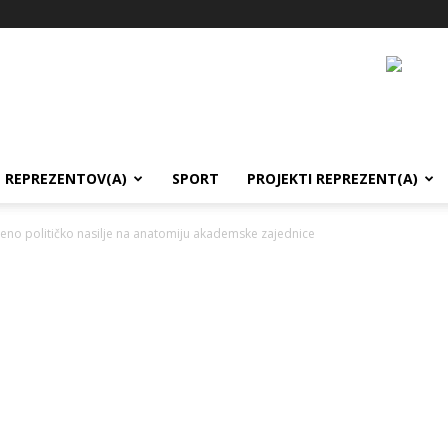
REPREZENTOV(A)
SPORT
PROJEKTI REPREZENT(A)
šeno političko nasilje na anatomiju akademske zajednice