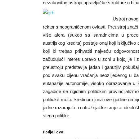
nezakonitog ustroja upravljačke strukture u bih
Ustroj novog
rektor s neograničenom ovlasti. Preustroj znači 
više afera (sukob sa saradnicima u procesu
austrijskog kredita) postaje onaj koji isključiv
koji bi trebao prihvatiti najveću odgovorno
začuđujući interes upravo u zoni u kojoj je i 
preustroju predstavlja jadan i ganutljiv poku
pod svaku cijenu vraćanja neozlijeđenog u b
eutanazije autonomije, visoko obrazovanje u 
zagadiće se rigidnim političkim provincijaliz
političke moći. Sredinom juna ove godine umrij
jedne razarajuće i natražnjačke smjese ideološ
stega politike.
Podjeli ovo: