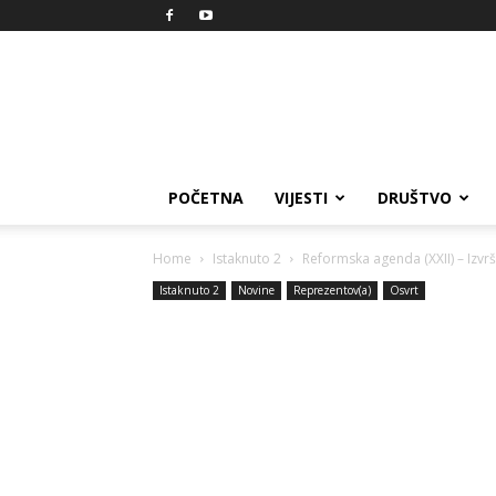
Reprezent
POČETNA
VIJESTI
DRUŠTVO
Home
Istaknuto 2
Reformska agenda (XXII) – Izvr
Istaknuto 2
Novine
Reprezentov(a)
Osvrt