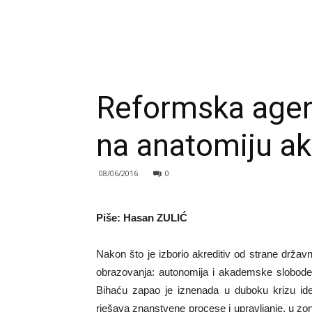
Reformska agend
na anatomiju a
08/06/2016
0
Piše: Hasan ZULIĆ
Nakon što je izborio akreditiv od strane držav
obrazovanja: autonomija i akademske slobode
Bihaću zapao je iznenada u duboku krizu ide
rješava znanstvene procese i upravljanje, u zo