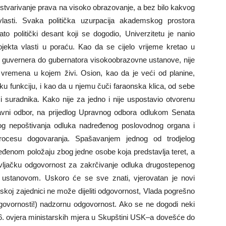
stvarivanje prava na visoko obrazovanje, a bez bilo kakvog
lasti. Svaka politička uzurpacija akademskog prostora
o politički desant koji se dogodio, Univerzitetu je nanio
ojekta vlasti u poraću. Kao da se cijelo vrijeme kretao u
 guvernera do gubernatora visokoobrazovne ustanove, nije
vremena u kojem živi. Osion, kao da je veći od planine,
čku funkciju, i kao da u njemu čuči faraonska klica, od sebe
 i suradnika. Kako nije za jedno i nije uspostavio otvorenu
ravni odbor, na prijedlog Upravnog odbora odlukom Senata
zbog nepoštivanja odluka nadređenog poslovodnog organa i
ocesu dogovaranja. Spašavanjem jednog od trodjelog
ređenom položaju zbog jedne osobe koja predstavlja teret, a
ravljačku odgovornost za zakrčivanje odluka drugostepenog
a ustanovom. Uskoro će se sve znati, vjerovatan je novi
skoj zajednici ne može dijeliti odgovornost, Vlada pogrešno
dgovornosti!) nadzornu odgovornost. Ako se ne dogodi neki
016. ovjera ministarskih mjera u Skupštini USK–a dovešće do