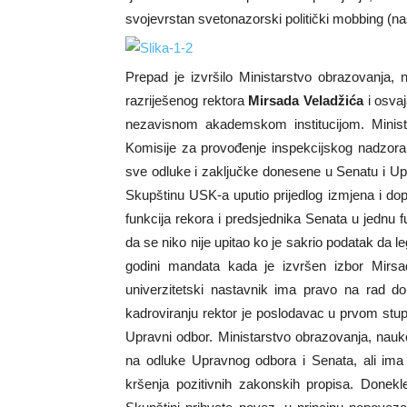
svojevrstan svetonazorski politički mobbing (nas
Prepad je izvršilo Ministarstvo obrazovanja,
razriješenog rektora
Mirsada Veladžića
i osvaj
nezavisnom akademskom institucijom. Minis
Komisije za provođenje inspekcijskog nadzora 
sve odluke i zaključke donesene u Senatu i Up
Skupštinu USK-a uputio prijedlog izmjena i d
funkcija rekora i predsjednika Senata u jednu f
da se niko nije upitao ko je sakrio podatak da le
godini mandata kada je izvršen izbor Mirsa
univerzitetski nastavnik ima pravo na rad 
kadroviranju rektor je poslodavac u prvom stu
Upravni odbor. Ministarstvo obrazovanja, nauke
na odluke Upravnog odbora i Senata, ali ima
kršenja pozitivnih zakonskih propisa. Donek