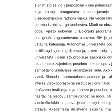
s onim što se vidi i prepoznaje – onu potencij
koja kasnije omogućava osposobljavanje z
višedecenijskom radnom vijeku. Na većini faku
potreba i zahtjeva gospodarstva. Mladi se obra
doba, vješto uokviren u Bolonjski programsk
dostignuće zagarantovano ustavom. BiH je jedn
ustavna kategorija. Autonomija univerziteta 
političkog i vjerskog djelovanja, a sve u cilju 
univerziteta i osim što propisuje zakonske ok
akademske zajednice, posebno u izbor upravlja
samostalno uređivanje organizacije rada. Ako 
vlasti. Sloboda i samostalnost, autonomija i 
interes visokoobrazovne institucije i ona nikad 
društvena institucija koja ima svoju posebnu od
nasrtaji na njegovu samosvojnost ne mogu biti 
visokoškolskih ustanova jeste temeljni princip
države. Akademska društvena skupina ima 