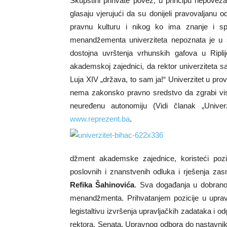
Skupštini prihvate povez, u principu nepovezan
glasaju vjerujući da su donijeli pravovaljanu o
pravnu kulturu i nikog ko ima znanje i spo
menandžementa univerziteta nepoznata je u s
dostojna uvrštenja vrhunskih gafova u Ripli
akademskoj zajednici, da rektor univerziteta s
Luja XIV „država, to sam ja!“ Univerzitet u pro
nema zakonsko pravno sredstvo da zgrabi viso
neuređenu autonomiju (Vidi članak „Unive
www.reprezent.ba
.
džment akademske zajednice, koristeći pozi
poslovnih i znanstvenih odluka i rješenja za
Refika Šahinovića
. Sva događanja u dobrano 
menandžmenta. Prihvatanjem pozicije u upravlja
legistaltivu izvršenja upravljačkih zadataka i
rektora, Senata, Upravnog odbora do nastavnika 