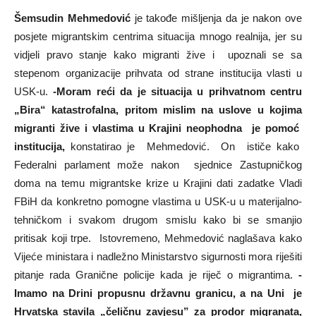
Šemsudin Mehmedović
je takođe mišljenja da je nakon ove
posjete migrantskim centrima situacija mnogo realnija, jer su
vidjeli pravo stanje kako migranti žive i upoznali se sa
stepenom organizacije prihvata od strane institucija vlasti u
USK-u.
-Moram reći da je situacija u prihvatnom centru
„Bira“ katastrofalna, pritom mislim na uslove u kojima
migranti žive i vlastima u Krajini neophodna je pomoć
institucija,
konstatirao je Mehmedović. On ističe kako
Federalni parlament može nakon sjednice Zastupničkog
doma na temu migrantske krize u Krajini dati zadatke Vladi
FBiH da konkretno pomogne vlastima u USK-u u materijalno-
tehničkom i svakom drugom smislu kako bi se smanjio
pritisak koji trpe. Istovremeno, Mehmedović naglašava kako
Vijeće ministara i nadležno Ministarstvo sigurnosti mora riješiti
pitanje rada Granične policije kada je riječ o migrantima.
-
Imamo na Drini propusnu državnu granicu, a na Uni je
Hrvatska stavila „čeličnu zavjesu” za prodor migranata,