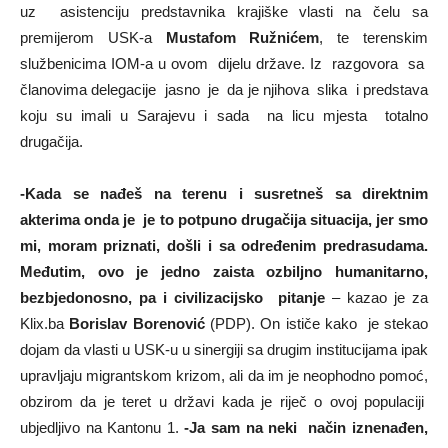
uz asistenciju predstavnika krajiške vlasti na čelu sa
premijerom USK-a
Mustafom Ružnićem
, te terenskim
službenicima IOM-a u ovom dijelu države. Iz razgovora sa
članovima delegacije jasno je da je njihova slika i predstava
koju su imali u Sarajevu i sada na licu mjesta totalno
drugačija.
-Kada se nađeš na terenu i susretneš sa direktnim
akterima onda je je to potpuno drugačija situacija, jer smo
mi, moram priznati, došli i sa određenim predrasudama.
Međutim, ovo je jedno zaista ozbiljno humanitarno,
bezbjedonosno, pa i civilizacijsko pitanje
– kazao je za
Klix.ba
Borislav Borenović
(PDP). On ističe kako je stekao
dojam da vlasti u USK-u u sinergiji sa drugim institucijama ipak
upravljaju migrantskom krizom, ali da im je neophodno pomoć,
obzirom da je teret u državi kada je riječ o ovoj populaciji
ubjedljivo na Kantonu 1.
-Ja sam na neki način iznenađen,