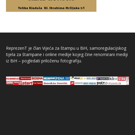
ReprezenT je član Vijeća za štampu u BiH, samoregulacijskog
tijela za štampane i online medije kojeg čine renomirani mediji
iz BiH – pogledati priloženu fotografiju.