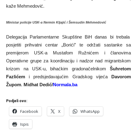
kaže Mehmedović.
Ministar policije USK-a Nermin Kljajić i Šemsudin Mehmedović
Delegacija Parlamentarne Skupštine BiH danas bi trebala
posjetiti prihvatni centar „Borići” te održati sastanke sa
premijerom USK-a Mustafom Ružnićem i članovima
Operativne grupe za koordinaciju i nadzor nad migrantskom
krizom na USK-u, bihaćkim gradonačelnikom
Šuhretom
Fazlićem
i predsjedavajućim Gradskog vijeća
Davorom
Župom
.
Midhat Dedić/
Normala.ba
Podjeli ovo:
Facebook
X
WhatsApp
Ispis