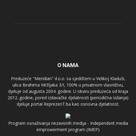
O NAMA
Preduzeće "Meridian" d.o.o. sa sjedištem u Velikoj Kladuši,
ulica Ibrahima Mržljaka 3/I, 100% u privatnom vlasništvu,
djeluje od augusta 2004. godine. U okviru preduzeća od kraja
2012. godine, pored izdavačke djelatnosti (periodična izdanja)
djeluje portal ReprezenT.ba kao osnovna djelatnost.
Program osnaživanja nezavisnih medija - Independent media
emprowerment program (IMEP)