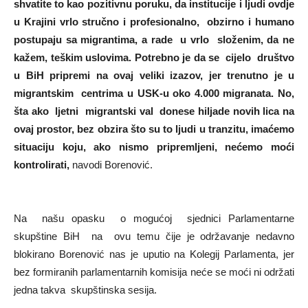
shvatite to kao pozitivnu poruku, da institucije i ljudi ovdje
u Krajini vrlo stručno i profesionalno, obzirno i humano
postupaju sa migrantima, a rade u vrlo složenim, da ne
kažem, teškim uslovima. Potrebno je da se cijelo društvo
u BiH pripremi na ovaj veliki izazov, jer trenutno je u
migrantskim centrima u USK-u oko 4.000 migranata. No,
šta ako ljetni migrantski val donese hiljade novih lica na
ovaj prostor, bez obzira što su to ljudi u tranzitu, imaćemo
situaciju koju, ako nismo pripremljeni, nećemo moći
kontrolirati,
navodi Borenović.
Na našu opasku o mogućoj sjednici Parlamentarne
skupštine BiH na ovu temu čije je održavanje nedavno
blokirano Borenović nas je uputio na Kolegij Parlamenta, jer
bez formiranih parlamentarnih komisija neće se moći ni održati
jedna takva skupštinska sesija.