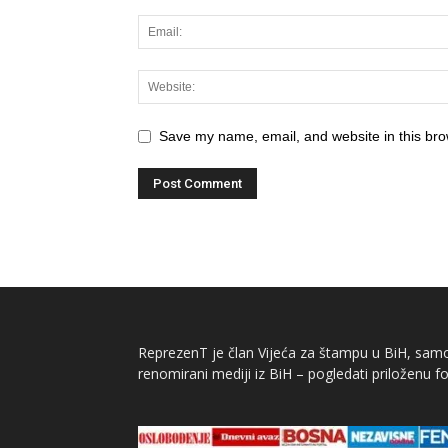
Save my name, email, and website in this bro
ReprezenT je član Vijeća za štampu u BiH, samor
renomirani mediji iz BiH – pogledati priloženu fo