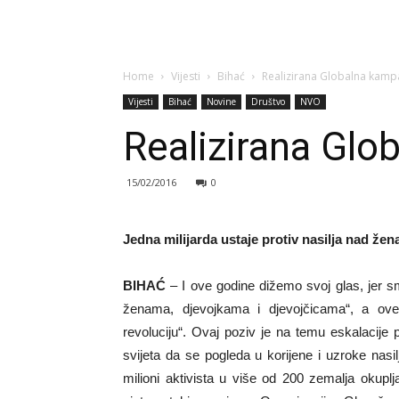
Home
Vijesti
Bihać
Realizirana Globalna kamp
Vijesti
Bihać
Novine
Društvo
NVO
Realizirana Glo
15/02/2016
0
Jedna milijarda ustaje protiv nasilja nad že
BIHAĆ
– I ove godine dižemo svoj glas, jer sm
ženama, djevojkama i djevojčicama“, a ov
revoluciju“. Ovaj poziv je na temu eskalacij
svijeta da se pogleda u korijene i uzroke nas
milioni aktivista u više od 200 zemalja okupl