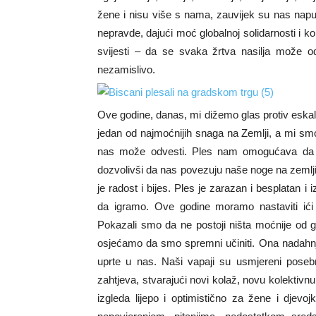
žene i nisu više s nama, zauvijek su nas napust
nepravde, dajući moć globalnoj solidarnosti i k
svijesti – da se svaka žrtva nasilja može o
nezamislivo.
Ove godine, danas, mi dižemo glas protiv eskal
jedan od najmoćnijih snaga na Zemlji, a mi smo 
nas može odvesti. Ples nam omogućava da se 
dozvolivši da nas povezuju naše noge na zemlji 
je radost i bijes. Ples je zarazan i besplatan i
da igramo. Ove godine moramo nastaviti ići 
Pokazali smo da ne postoji ništa moćnije od gl
osjećamo da smo spremni učiniti. Ona nadahnj
uprte u nas. Naši vapaji su usmjereni poseb
zahtjeva, stvarajući novi kolaž, novu kolektivnu
izgleda lijepo i optimistično za žene i dje