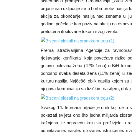
sistematski promjene. Organizacija „Glas žen
organizira i uključuje se u borbu protiv nasilja
akcija za okončanje nasilja nad ženama u lju
godine, počela je kao poziv na akciju na osnovu 
pretučena ili silovane tokom svog života.
Prema istraživanjima Agencije za ravnoprav
rješavanje konflikata“ koja povećava rizike o
gotovo polovina žena (47% žena) u BiH tokom 
odnosno svaka deseta žena (11% žena) u zadn
kulturu nasilja. Najčešći oblik nasilja kojem su
njegova kombinacija sa fizičkim nasiljem, dok je 
Svakog 14. februara hiljade je onih koji će u s
pokazati svijetu ono što jedna milijarda zlost
kažnjena, te nepravdu koju su preživjele u raz
ugnjetavanje, nasilje, silovanje, isključenje, s