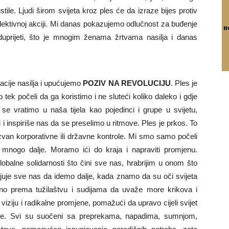
ile. Ljudi širom svijeta kroz ples će da izraze bijes protiv
olektivnoj akciji. Mi danas pokazujemo odlučnost za buđenje
duprijeti, što je mnogim ženama žrtvama nasilja i danas
acije nasilja i upućujemo
POZIV NA REVOLUCIJU
. Ples je
tek počeli da ga koristimo i ne sluteći koliko daleko i gdje
vratimo u naša tijela kao pojedinci i grupe u svijetu,
i inspiriše nas da se preselimo u ritmove. Ples je prkos. To
 izvan korporativne ili državne kontrole. Mi smo samo počeli
mnogo dalje. Moramo ići do kraja i napraviti promjenu.
obalne solidarnosti što čini sve nas, hrabrijim u onom što
uje sve nas da idemo dalje, kada znamo da su oči svijeta
no prema tužilaštvu i sudijama da uvaže more krikova i
 viziju i radikalne promjene, pomažući da upravo cijeli svijet
vojke. Svi su suočeni sa preprekama, napadima, sumnjom,