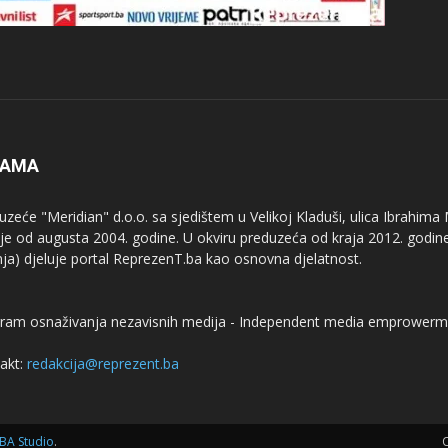
NAMA
uzeće "Meridian" d.o.o. sa sjedištem u Velikoj Kladuši, ulica Ibrahima
uje od augusta 2004. godine. U okviru preduzeća od kraja 2012. godine
nja) djeluje portal ReprezenT.ba kao osnovna djelatnost.
ram osnaživanja nezavisnih medija - Independent media emprowerm
akt:
redakcija@reprezent.ba
BA Studio
.