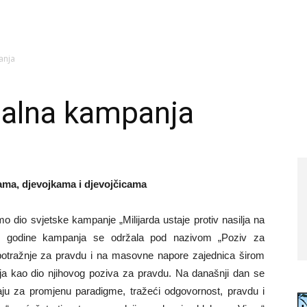
anja
balna kampanja
nama, djevojkama i djevojčicama
o dio svjetske kampanje „Milijarda ustaje protiv nasilja na
e godine kampanja se održala pod nazivom „Poziv za
e potražnje za pravdu i na masovne napore zajednica širom
ilja kao dio njihovog poziva za pravdu. Na današnji dan se
jaju za promjenu paradigme, tražeći odgovornost, pravdu i