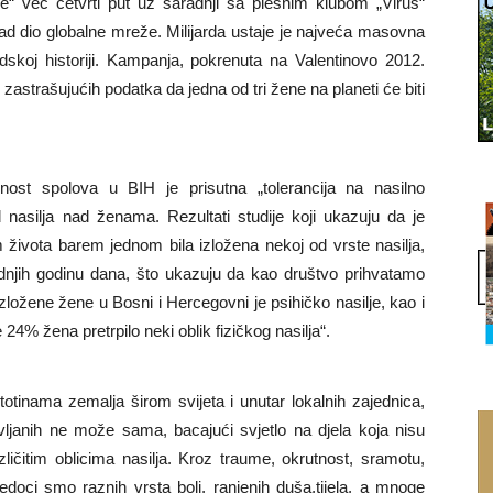
e“ već četvrti put uz saradnji sa plesnim klubom „Virus“
 kad dio globalne mreže. Milijarda ustaje je najveća masovna
dskoj historiji. Kampanja, pokrenuta na Valentinovo 2012.
zastrašujućih podatka da jedna od tri žene na planeti će biti
nost spolova u BIH je prisutna „tolerancija na nasilno
d nasilja nad ženama. Rezultati studije koji ukazuju da je
života barem jednom bila izložena nekoj od vrste nasilja,
jih godinu dana, što ukazuju da kao društvo prihvatamo
 izložene žene u Bosni i Hercegovni je psihičko nasilje, kao i
24% žena pretrpilo neki oblik fizičkog nasilja“.
totinama zemalja širom svijeta i unutar lokalnih zajednica,
avljanih ne može sama, bacajući svjetlo na djela koja nisu
ličitim oblicima nasilja. Kroz traume, okrutnost, sramotu,
vjedoci smo raznih vrsta boli, ranjenih duša,tijela, a mnoge