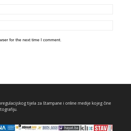
wser for the next time I comment.
egulacijskog tijela za štampane i online medije kojeg čine
tografiju.