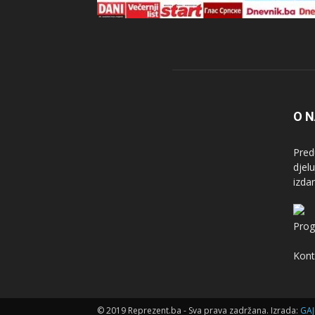
O 
Pred
djel
izda
Prog
Kont
© 2019 Reprezent.ba - Sva prava zadržana. Izrada:
GAJ