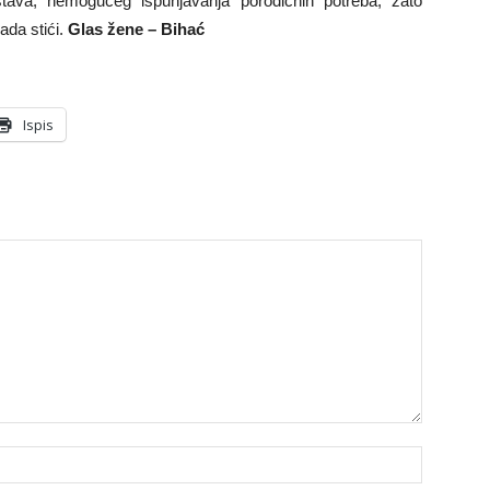
stava, nemogućeg ispunjavanja porodičnih potreba, zato
ada stići.
Glas žene – Bihać
Ispis