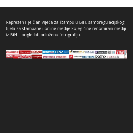
ReprezenT je član Vijeća za štampu u BiH, samoregulacijskog
tijela za štampane i online medije kojeg čine renomirani mediji
iz BiH – pogledati priloženu fotografiju.