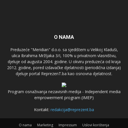
O NAMA
Preduzeće "Meridian" d.o.o. sa sjedištem u Velikoj Kladuši,
ulica Ibrahima Mržljaka 3/I, 100% u privatnom vlasništvu,
djeluje od augusta 2004. godine. U okviru preduzeća od kraja
2012. godine, pored izdavačke djelatnosti (periodična izdanja)
djeluje portal ReprezenT.ba kao osnovna djelatnost.
Program osnaživanja nezavisnih medija - Independent media
emprowerment program (IMEP)
Kontakt:
redakcija@reprezent.ba
O nama
Marketing
Impressum
Uslovi korištenja