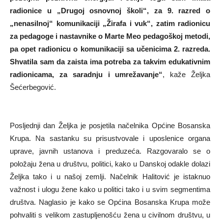
radionice u „Drugoj osnovnoj školi“, za 9. razred o
„nenasilnoj“ komunikaciji „Žirafa i vuk“, zatim radionicu
za pedagoge i nastavnike o Marte Meo pedagoškoj metodi,
pa opet radionicu o komunikaciji sa učenicima 2. razreda.
Shvatila sam da zaista ima potreba za takvim edukativnim
radionicama, za saradnju i umrežavanje“
, kaže Željka
Šećerbegović.
Posljednji dan Željka je posjetila načelnika Općine Bosanska
Krupa. Na sastanku su prisustvovale i uposlenice organa
uprave, javnih ustanova i preduzeća. Razgovaralo se o
položaju žena u društvu, politici, kako u Danskoj odakle dolazi
Željka tako i u našoj zemlji. Načelnik Halitović je istaknuo
važnost i ulogu žene kako u politici tako i u svim segmentima
društva. Naglasio je kako se Općina Bosanska Krupa može
pohvaliti s velikom zastupljenošću žena u civilnom društvu, u