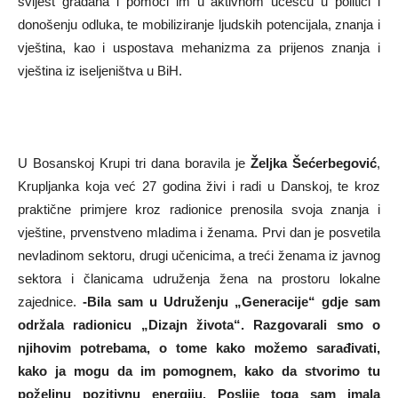
svijest građana i pomoći im u aktivnom učešću u politici i
donošenju odluka, te mobiliziranje ljudskih potencijala, znanja i
vještina, kao i uspostava mehanizma za prijenos znanja i
vještina iz iseljeništva u BiH.
U Bosanskoj Krupi tri dana boravila je
Željka Šećerbegović
,
Krupljanka koja već 27 godina živi i radi u Danskoj, te kroz
praktične primjere kroz radionice prenosila svoja znanja i
vještine, prvenstveno mladima i ženama. Prvi dan je posvetila
nevladinom sektoru, drugi učenicima, a treći ženama iz javnog
sektora i članicama udruženja žena na prostoru lokalne
zajednice.
-Bila sam u Udruženju „Generacije“ gdje sam
održala radionicu „Dizajn života“. Razgovarali smo o
njihovim potrebama, o tome kako možemo sarađivati,
kako ja mogu da im pomognem, kako da stvorimo tu
poželjnu pozitivnu energiju. Poslije toga sam imala