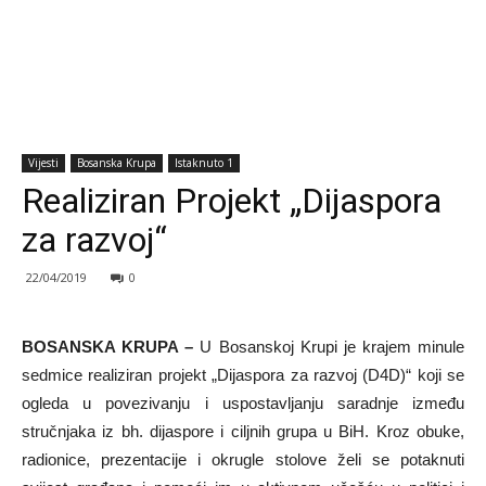
Vijesti
Bosanska Krupa
Istaknuto 1
Realiziran Projekt „Dijaspora
za razvoj“
22/04/2019
0
BOSANSKA KRUPA –
U Bosanskoj Krupi je krajem minule
sedmice realiziran projekt „Dijaspora za razvoj (D4D)“ koji se
ogleda u povezivanju i uspostavljanju saradnje između
stručnjaka iz bh. dijaspore i ciljnih grupa u BiH. Kroz obuke,
radionice, prezentacije i okrugle stolove želi se potaknuti