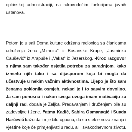
općinskoj administraciji, na rukovodećim funkcijama javnih
ustanova.
Potom je u sali Doma kulture održana radionica sa članicama
udruženja žena „Mimoza“ iz Bosanske Krupe, „Jasminka
Čaušević“ iz Arapuše i „Vakat“ iz Jezerskog.
-Kroz razgovor
s njima sam također osjetila potrebu za saradnjom, kako
između njih tako i sa dijasporom koja bi mogla da
učestvuje u nekim važnim aktivnostima. Lijepo je što sam
ženama poklonila osmjeh, nekad je i to sasvim dovoljno.
Ja sam ponosna i nakon svega ovoga imam motivaciju za
daljnji rad
, dodala je Željka. Predavanjem i druženjem bile su
zadovoljne i žene.
Fatma Kadić, Sabira Osmanagić
i
Suada
Harčević
kažu da im je bilo ugodno, da su stekle nova znanja i
vještine koje će primjenjivati u radu, ali i svakodnevnom životu.