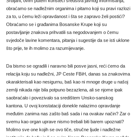
Srbljani, ovim putem koristeći sredstva javnog informisanja,
obraćamo se nadležnim organima i pitamo koji su pravi razlozi
za to, u čemu leži opravdanost i šta se zapravo želi postići?
Obraćamo se i građanima Bosanske Krupe koji su
postavljanje znakova prihvatili sa negodovanjem o čemu
svjedoče lavine komentara, pitanja i sugestije da se isti uklone
što prije, te ih molimo za razumijevanje.
Da bismo se ogradili i naravno bili posve jasni, reći ćemo da
relacija koju su nadležni, JP Ceste FBiH, danas sa znakovima
okarakterisali kao nesigurnu, baš kao ni mnoge druge u našoj
zemlji nikada nije bila potpuno bezazlena, ali se njome ipak
saobraćalo i povezivalo sa središtem Unsko-sanskog
kantona. U ovoj konstataciji donekle nalazimo opravdanje
međutim zanima nas zašto baš sada i na ovakav način? Zar o
svemu kao organ uprave nismo trebali biti barem upoznati?
Molimo sve one kojih se ovo tiče, stručne ljude i nadležne