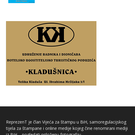
ReprezenT je član Vijeća za štampu u BiH, samoregulacijskog
tijela za štampane i online medije kojeg čine renomirani mediji
iz BiH – pogledati priloženu fotografiju.