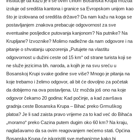
institucije da kažu je li se ovim činom Bosanska Krupa možda
izoluje od središta kantona i granice sa Evropskom unijom kao
što je izolovana od središta države? Da nam kažu na koga se
postavljanjem znakova prebacuje odgovornost za sve
eventualne posljedice putovanja kanjonom? Na putnike? Na
Krupljane? Izvoznike? Molimo nadležne da nam odgovore i na
pitanje o shvatanju upozorenja „Putujete na vlastitu
odgovornost u dužini ceste od 15 km“ od strane turista koji se
ne služe jezicima bh. naroda, a kojih je na svu sreću u
Bosanskoj Krupi svake godine sve više? Mnogo je pitanja na
koje trebamo i želimo odgovor, ali bit će dovoljno za početak
da dobijemo na ova postavljena. Uz možda još ono na koje
odgovor čekamo 20 godina: Kad počinje, a kad završava
gradnja ceste Bosanska Krupa – Bihać preko Grmuškog
platoa? Je li sad zaista pravo vrijeme za to kad već do Bihaća
„moramo“ preko Cazina putem dugim oko 60 km? Na kraju,
naglašavamo da sa ovim reagovanjem nećemo stati. Općina
Bosanska Krupa će iskoristiti sve mehanizme kako bi